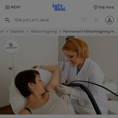
MENY
Välj stad
alt
Skönhet
Hår­borttag­ning
Permanent hårborttagning med laser hos SA Laser i Sollentuna