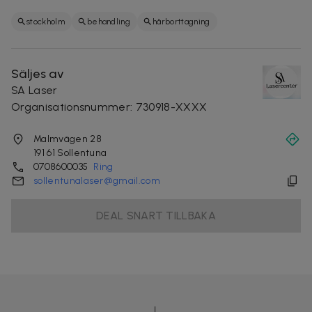
stockholm
behandling
hårborttagning
Säljes av
SA Laser
Organisationsnummer
:
730918-XXXX
Malmvägen 28
191 61
Sollentuna
0708600035
Ring
sollentunalaser@gmail.com
DEAL SNART TILLBAKA