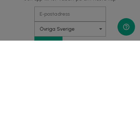
Gå med!
Kundtjänst
Ångra ett köp
Medgivande för datadelning
Allmänna villkor
Integritetspolicy
Cookiepolicy
Bli partner