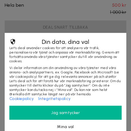
Hela ben
500 kr
1 000 kr
DEAL SNART TILLBAKA
Din data, dina val
Rygg
500 kr
Let’s deal använder cookies för att analysera vår trafik,
personalisera vår tjänst och anpassa vår marknadsföring. Genom att
1 000 kr
fortsätta använda våra tjänster samtycker du till vår användning av
cookies.
Vi delar information om din användning av våra tjänster med våra
DEAL SNART TILLBAKA
annons- och analyspartners, ex. Google, Facebook och Microsoft (se
vår cookiepolicy) för att ge dig relevanta annonser på och utanför
Let’s deal och för att förstå hur vår marknadsföring presterar. Om du
samtycker till detta klickar du på “Jag samtycker”. Om du inte
Halva kroppen (nedre eller övre)
750 kr
samtycker kan du tacka nej i “Mina val”. Du kan när som helst
återkalla ditt samtycke längst ner på vår hemsida.
1 500 kr
Cookiepolicy
Integritetspolicy
DEAL SNART TILLBAKA
Jag samtycker
Mina val