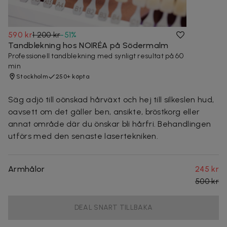
590 kr
1 200 kr
-
51
%
Tandblekning hos NOIRÉA på Södermalm
Professionell tandblekning med synligt resultat på 60
min
Stockholm
250+ köpta
Säg adjö till oönskad hårväxt och hej till silkeslen hud,
oavsett om det gäller ben, ansikte, bröstkorg eller
annat område där du önskar bli hårfri. Behandlingen
utförs med den senaste lasertekniken.
Armhålor
245 kr
500 kr
DEAL SNART TILLBAKA