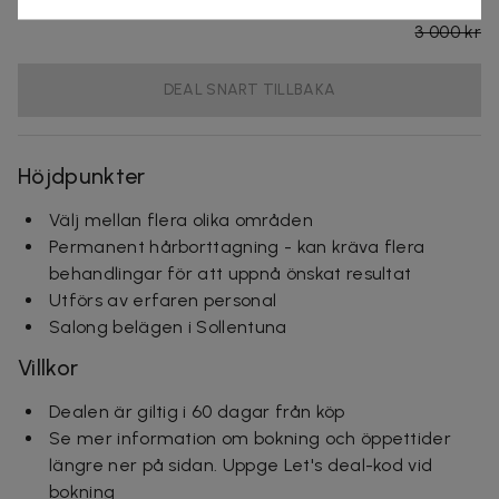
Helkropp
1 500 kr
3 000 kr
DEAL SNART TILLBAKA
Höjdpunkter
Välj mellan flera olika områden
Permanent hårborttagning - kan kräva flera
behandlingar för att uppnå önskat resultat
Utförs av erfaren personal
Salong belägen i Sollentuna
Villkor
Dealen är giltig i 60 dagar från köp
Se mer information om bokning och öppettider
längre ner på sidan. Uppge Let's deal-kod vid
bokning