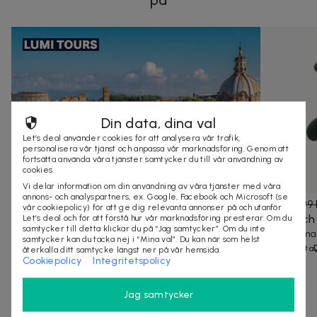
Din data, dina val
Let’s deal använder cookies för att analysera vår trafik,
personalisera vår tjänst och anpassa vår marknadsföring. Genom att
fortsätta använda våra tjänster samtycker du till vår användning av
cookies.
Vi delar information om din användning av våra tjänster med våra
annons- och analyspartners, ex. Google, Facebook och Microsoft (se
19 000 kr
499 kr
799 
vår cookiepolicy) för att ge dig relevanta annonser på och utanför
7 nätter för 2 personer i Italien med hotell,
Nack- oc
Let’s deal och för att förstå hur vår marknadsföring presterar. Om du
samtycker till detta klickar du på “Jag samtycker”. Om du inte
frukost och hyrbil
Portabel m
samtycker kan du tacka nej i “Mina val”. Du kan när som helst
Bilsemester i Rom och Viterbo
20+ köpta
återkalla ditt samtycke längst ner på vår hemsida.
Cookiepolicy
Integritetspolicy
Inkl. frukost
Jag samtycker