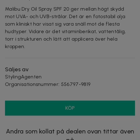
Malibu Dry Oil Spray SPF 20 ger mellan högt skydd
mot UVA- och UVB-strålar. Det är en fotostabil olja
som kliniskt har visat sig vara snäll mot de flesta
hudtyper. Vidare är det vitaminberikat, vattentålig,
torr i strukturen och lätt att applicera över hela
kroppen.
Säljes av
StylingAgenten
Organisationsnummer
:
556797-9819
KÖP
Andra som kollat på dealen ovan tittar även
på