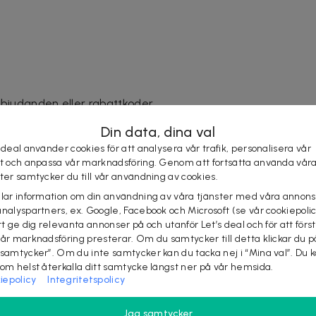
bjudanden eller rabattkoder
Din data, dina val
Sverige
 deal använder cookies för att analysera vår trafik, personalisera vår
st och anpassa vår marknadsföring. Genom att fortsätta använda vår
ster samtycker du till vår användning av cookies.
 ångerrätt vid bruten plombering.
elar information om din användning av våra tjänster med våra annons
 cylindrars keramisk locktång är ett idealiskt verktyg för
analyspartners, ex. Google, Facebook och Microsoft (se vår cookiepoli
ller hela dagen.
tt ge dig relevanta annonser på och utanför Let’s deal och för att förs
vår marknadsföring presterar. Om du samtycker till detta klickar du p
ås på 60 sekunder. Digital visning av värmeinställningen:
 samtycker”. Om du inte samtycker kan du tacka nej i “Mina val”. Du 
ler långt hår, torrt eller oljigt hår, kan du enkelt få ett
som helst återkalla ditt samtycke längst ner på vår hemsida.
nuter.
iepolicy
Integritetspolicy
k gör att crimper- och waver-järnet kan värmas upp inom
 vilket gör ditt hår friskare, naturligt och glänsande.
Jag samtycker