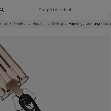
ukter
Skönhet
Hårvård
Styling
Vågtång / Locktång - Kera