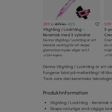
289 kr
499 kr
-
42
%
599
Vågtång / Locktång -
5-pa
Keramisk med 3 cylindrar
Cre
Denna Vågtång / Locktång är ett
Crem
idealisk verktyg för att skapa
du v
glamorösa mjuka vågor och f...
möjl
20+ köpta
70
Denna Vågtång / Locktång är ett id
fungerar bäst på mellanlångt till lån
Tack vare den keramiska teknologin
Produktinformation
Vågtång / Locktång - Keramisk m
Skapa naturliga små vågiga loc