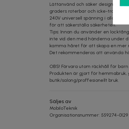
Lättanvänd och säker design: Utrus
graders roterbar och icke-trasslig tr
240V universell spänning i alla länd
för att säkerställa säkerheten.
Tips: Innan du använder en locktång,
inte vid den med händerna under de
kamma håret för att skapa en mer na
Det rekommenderas att använda hårsp
OBS! Förvara utom räckhåll för barn 
Produkten är gjort för hemmabruk, ga
butik/salong/proffesionellt bruk.
Säljes av
MobiloTeknik
Organisationsnummer
:
559274-0129