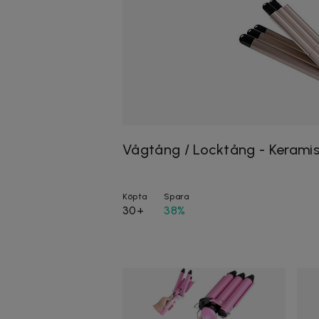
Vågtång / Locktång - Keramis
Köpta
Spara
30+
38%