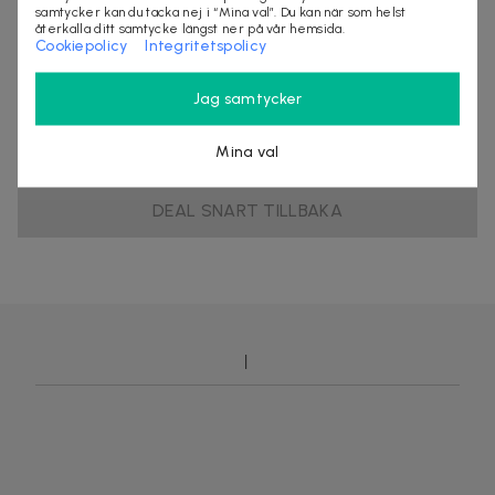
samtycker kan du tacka nej i “Mina val”. Du kan när som helst
återkalla ditt samtycke längst ner på vår hemsida.
Cookiepolicy
Integritetspolicy
Säljes av
Jag samtycker
Global Items Europe AB
Organisationsnummer
:
559120-6395
Mina val
DEAL SNART TILLBAKA