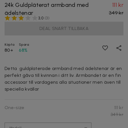
24k Guldpläterat armband med
111 kr
ädelstenar
349 kr
3,0
(
3
)
DEAL SNART TILLBAKA
Köpta
Spara
80+
68%
Detta guldplaterade armband med ädelstenar är en
perfekt gåva till kvinnan i ditt liv. Armbandet är en fin
accessoar till vardagens alla situationer men även till
speciella kvällar
One-size
111 kr
349 kr