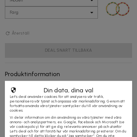
Modell
Färg
Återställ
DEAL SNART TILLBAKA
Produktinformation
Storlek: 17.5cm + 3cm kedja
Din data, dina val
Vikt: 7g
Let’s deal använder cookies för att analysera vår trafik,
Stendetaljer: Zirkon
personalisera vår tjänst och anpassa vår marknadsföring. Genom att
fortsätta använda våra tjänster samtycker du till vår användning av
Material: 24K guldpläterat
cookies.
Villkor
Vi delar information om din användning av våra tjänster med våra
annons- och analyspartners, ex. Google, Facebook och Microsoft (se
vår cookiepolicy) för att ge dig relevanta annonser på och utanför
Frakt tillkommer
Let’s deal och för att förstå hur vår marknadsföring presterar. Om du
Leveranstid: 6-12 arbetsdagar
samtycker till detta klickar du på “Jag samtycker”. Om du inte