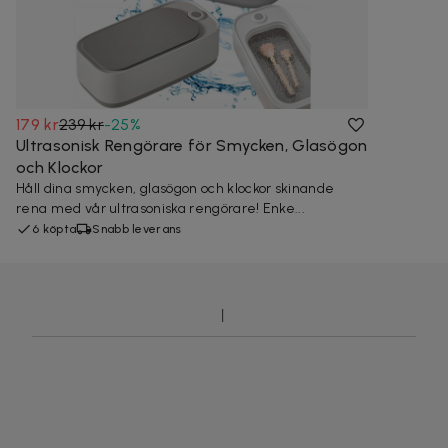
179 kr
239 kr
-
25
%
Ultrasonisk Rengörare för Smycken, Glasögon
och Klockor
Håll dina smycken, glasögon och klockor skinande
rena med vår ultrasoniska rengörare! Enke...
6 köpta
Snabb leverans