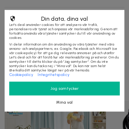
Säljes av
Din data, dina val
JQ8
Let’s deal använder cookies för att analysera vår trafik,
personalisera vår tjänst och anpassa vår marknadsföring. Genom att
Organisationsnummer
:
670830-XXXX
fortsätta använda våra tjänster samtycker du till vår användning av
cookies.
http://www.jq8.se
Vi delar information om din användning av våra tjänster med våra
annons- och analyspartners, ex. Google, Facebook och Microsoft (se
vår cookiepolicy) för att ge dig relevanta annonser på och utanför
Let’s deal och för att förstå hur vår marknadsföring presterar. Om du
KÖP
samtycker till detta klickar du på “Jag samtycker”. Om du inte
samtycker kan du tacka nej i “Mina val”. Du kan när som helst
återkalla ditt samtycke längst ner på vår hemsida.
Cookiepolicy
Integritetspolicy
Andra som kollat på dealen ovan tittar även
Jag samtycker
på
Mina val