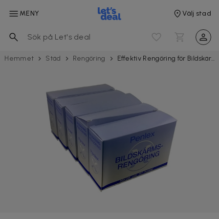
MENY
Välj stad
Hemmet
Städ
Rengöring
Effektiv Rengöring för Bildskärm, Tangentbord med mera 100 st