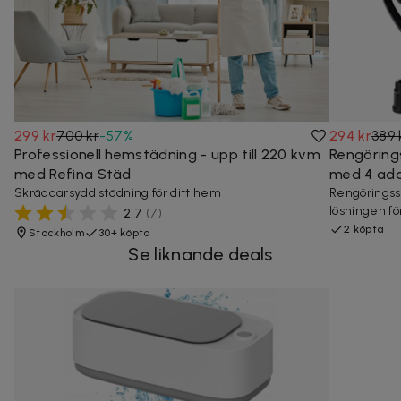
299 kr
700 kr
-
57
%
294 kr
389 
Professionell hemstädning - upp till 220 kvm
Rengöring
med Refina Städ
med 4 ada
Skräddarsydd städning för ditt hem
Rengöringss
lösningen för
2,7
(
7
)
2 köpta
Stockholm
30+ köpta
Se liknande deals