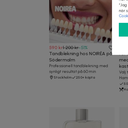
“Jag
när 
Cook
590 kr
1 200 kr
-
51
%
1 15
Tandblekning hos NOIRÉA på
För 
Södermalm
med
Professionell tandblekning med
kast
synligt resultat på 60 min
Välj
Stockholm
250+ köpta
Hamn
50
Ha