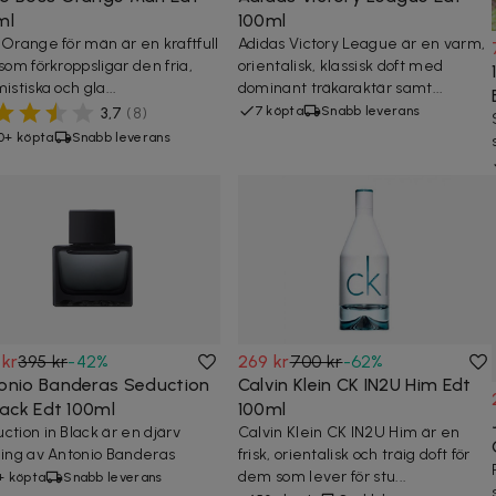
ml
100ml
 Orange för män är en kraftfull
Adidas Victory League är en varm,
 som förkroppsligar den fria,
orientalisk, klassisk doft med
istiska och gla...
dominant träkaraktär samt...
7 köpta
Snabb leverans
3,7
(
8
)
0+ köpta
Snabb leverans
 kr
395 kr
-
42
%
269 kr
700 kr
-
62
%
onio Banderas Seduction
Calvin Klein CK IN2U Him Edt
lack Edt 100ml
100ml
ction in Black är en djärv
Calvin Klein CK IN2U Him är en
ning av Antonio Banderas
frisk, orientalisk och träig doft för
dem som lever för stu...
+ köpta
Snabb leverans