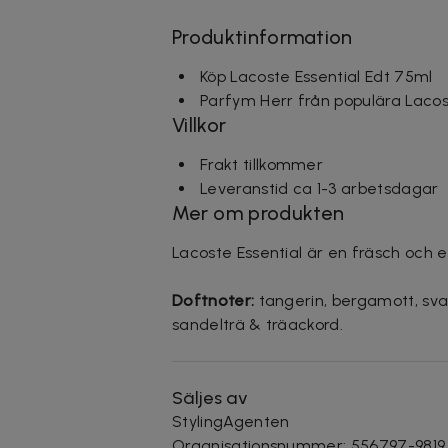
Produktinformation
Köp Lacoste Essential Edt 75ml
Parfym Herr från populära Laco
Villkor
Frakt tillkommer
Leveranstid ca 1-3 arbetsdagar
Mer om produkten
Lacoste Essential är en fräsch och e
Doftnoter:
tangerin, bergamott, svar
sandelträ & träackord.
Säljes av
StylingAgenten
Organisationsnummer
:
556797-9819