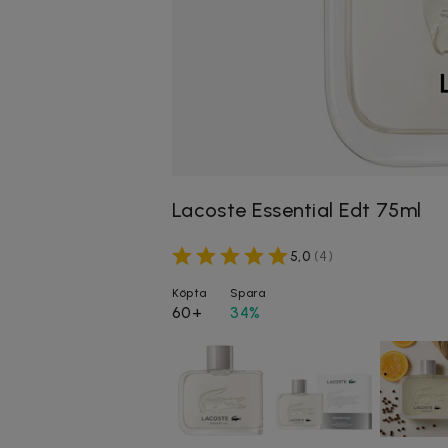
Lacoste Essential Edt 75ml
5,0
(
4
)
Köpta
Spara
60+
34%