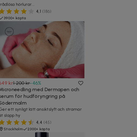
trådlösa hörlurar...
4,1
(
186
)
3900+ köpta
649 kr
1 200 kr
-
46
%
Microneedling med Dermapen och
serum för hudföryngring på
Södermalm
Ger ett synligt lätt ansiktslyft och stramar
åt slapp hy
4,4
(
45
)
Stockholm
2300+ köpta