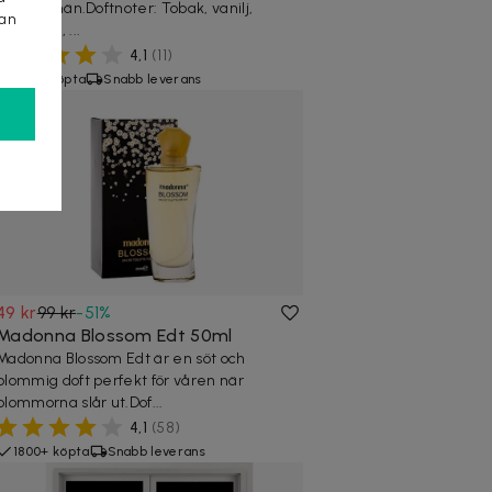
doft för män.Doftnoter: Tobak, vanilj,
kan
olibanum, ...
4,1
(
11
)
250+ köpta
Snabb leverans
49 kr
99 kr
-
51
%
Madonna Blossom Edt 50ml
Madonna Blossom Edt är en söt och
blommig doft perfekt för våren när
blommorna slår ut.Dof...
4,1
(
58
)
1800+ köpta
Snabb leverans