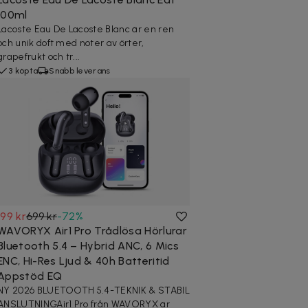
100ml
Lacoste Eau De Lacoste Blanc är en ren
och unik doft med noter av örter,
grapefrukt och tr...
3 köpta
Snabb leverans
199 kr
699 kr
-
72
%
WAVORYX Air1 Pro Trådlösa Hörlurar
Bluetooth 5.4 – Hybrid ANC, 6 Mics
ENC, Hi-Res Ljud & 40h Batteritid
Appstöd EQ
NY 2026 BLUETOOTH 5.4-TEKNIK & STABIL
ANSLUTNINGAir1 Pro från WAVORYX är