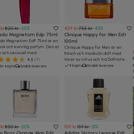
 kr
820 kr
-
55
%
429 kr
755 kr
-
43
%
ada Magnetism Edp 75ml
Clinique Happy For Men Edt
da Magnetism EdP 75ml är en
100ml
sisk och kvinnlig parfym. Den är
Clinique Happy For Men är en
 och sensuell med...
fräsch och maskulin doft med
toner av citrus och trä.Doftnote...
4,5
(
7
)
9 köpta
Snabb leverans
0+ köpta
Snabb leverans
 kr
850 kr
-
50
%
109 kr
159 kr
-
31
%
o Boss Orange Man Edt
Adidas Victory League Edt