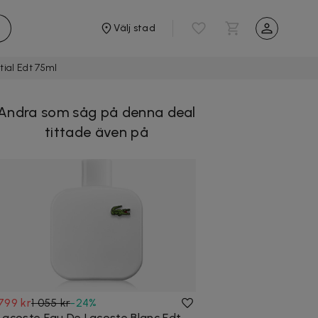
Välj stad
tial Edt 75ml
Andra som såg på denna deal
tittade även på
799 kr
1 055 kr
-
24
%
Lacoste Eau De Lacoste Blanc Edt