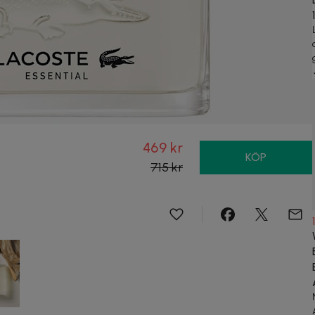
469 kr
KÖP
715 kr