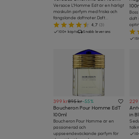
Versace L'Homme Edt är en härligt
100
maskulin parfym med friska och
Boss
fängslande doftnoter.Doft...
doft
optim
4,7
(
3
)
100+ köpta
Snabb leverans
15
399 kr
895 kr
-
55
%
229
Boucheron Pour Homme EdT
Ant
100ml
in B
Boucheron Pour Homme är en
Sedu
passionerad och
tolk
uppseendeväckande parfym för
10