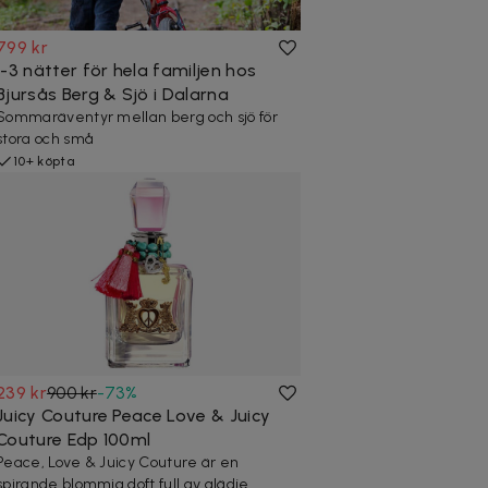
799 kr
1-3 nätter för hela familjen hos
Bjursås Berg & Sjö i Dalarna
Sommaräventyr mellan berg och sjö för
stora och små
10+ köpta
239 kr
900 kr
-
73
%
Juicy Couture Peace Love & Juicy
Couture Edp 100ml
Peace, Love & Juicy Couture är en
spirande blommig doft full av glädje.