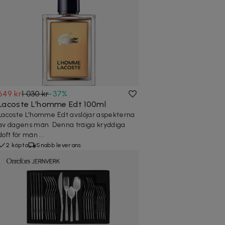
649 kr
1 030 kr
-
37
%
Lacoste L'homme Edt 100ml
Lacoste L'homme Edt avslöjar aspekterna
av dagens män. Denna träiga kryddiga
doft för män ...
2 köpta
Snabb leverans