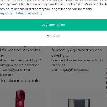
 samtycker”. Om du inte samtycker kan du tacka nej i “Mina val”. Du 
som helst återkalla ditt samtycke längst ner på vår hemsida.
iepolicy
Integritetspolicy
Jag samtycker
Mina val
0 kr
1 655 kr
-
31
%
1 495 kr
2 149 kr
-
30
%
2: 1 natt i skärgårdsmiljö
1 natt för 2 på Österlen med
 frukost på Vaxholms
frukost, lyxig räkmacka och
ell
cykelhyra
 till en trerätters middag på
Boende i dubbelrum med närhet
krogen för två personer
till havet
+ köpta
Inkl. frukost
30+ köpta
Halvpension
lvpension
Se liknande deals