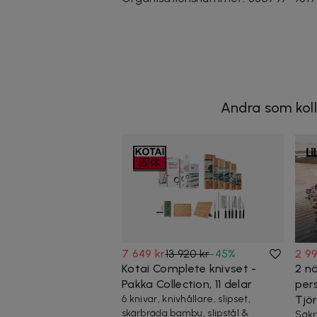
Andra som koll
7 649 kr
13 920 kr
-
45
%
2 99
Kotai Complete knivset -
2 nä
Pakka Collection, 11 delar
per
6 knivar, knivhållare, slipset,
Tjö
skärbräda bambu, slipstål &
Säkr