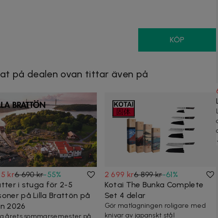
KÖP
at på dealen ovan tittar även på
5 kr
6 690 kr
-
55
%
2 699 kr
6 899 kr
-
61
%
tter i stuga för 2-5
Kotai The Bunka Complete
soner på Lilla Brattön på
Set 4 delar
rn 2026
Gör matlagningen roligare med
knivar av japanskt stål
a årets sommarsemester på