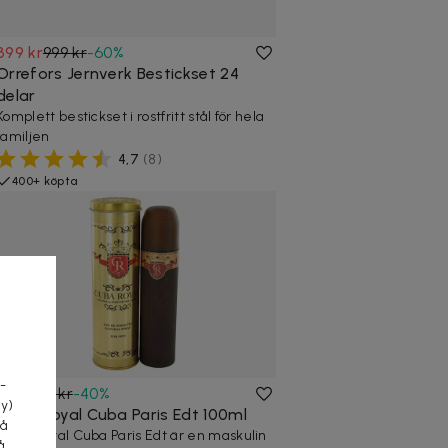
399 kr
999 kr
-
60
%
Orrefors Jernverk Bestickset 24
delar
Komplett bestickset i rostfritt stål för hela
familjen
4,7
(
8
)
400+ köpta
a
-
119 kr
199 kr
-
40
%
cy)
Cuba Royal Cuba Paris Edt 100ml
tå
Cuba Royal Cuba Paris Edt är en maskulin
å