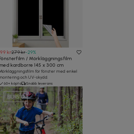
199 kr
279 kr
-
29
%
Fönsterfilm / Mörkläggningsfilm
med kardborre 145 x 300 cm
Mörkläggningsfilm för fönster med enkel
montering och UV-skydd.
60+ köpta
Snabb leverans