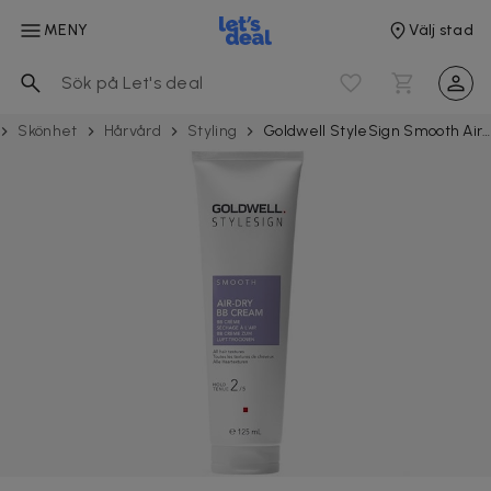
MENY
Välj stad
Skönhet
Hårvård
Styling
Goldwell StyleSign Smooth Air-Dry BB Cream 125ml