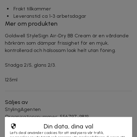
Frakt tillkommer
Leveranstid ca 1-3 arbetsdagar
Mer om produkten
Goldwell StyleSign Air-Dry BB Cream är en vårdande
hårkräm som dämpar frissighet för en mjuk,
kontrollerad och hälsosam look helt utan föning.
Stadga 2/5, glans 2/3.
125ml
Säljes av
StylingAgenten
Organisationsnummer
:
556797-9819
Din data, dina val
Let’s deal använder cookies för att analysera vår trafik,