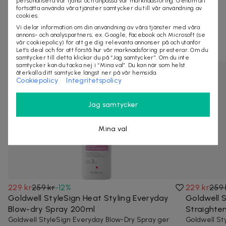
personalisera vår tjänst och anpassa vår marknadsföring. Genom att
KÖP
fortsätta använda våra tjänster samtycker du till vår användning av
cookies.
Vi delar information om din användning av våra tjänster med våra
annons- och analyspartners, ex. Google, Facebook och Microsoft (se
Se liknande deals
vår cookiepolicy) för att ge dig relevanta annonser på och utanför
Let’s deal och för att förstå hur vår marknadsföring presterar. Om du
samtycker till detta klickar du på “Jag samtycker”. Om du inte
samtycker kan du tacka nej i “Mina val”. Du kan när som helst
återkalla ditt samtycke längst ner på vår hemsida.
Cookiepolicy
Integritetspolicy
Jag samtycker
Mina val
229 kr
259 kr
-
12
%
229 kr
259 
Goldwell StyleSign Heat Styling Everyday
Goldwell S
Blow-dry Spray 200ml
Straighte
Goldwell StyleSign Everyday Blow-Dry Spray ger
Goldwell St