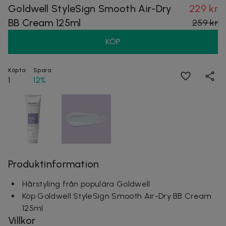
Goldwell StyleSign Smooth Air-Dry
229 kr
BB Cream 125ml
259 kr
KÖP
Köpta
Spara
1
12%
Produktinformation
Hårstyling från populära Goldwell
Köp Goldwell StyleSign Smooth Air-Dry BB Cream
125ml
Villkor