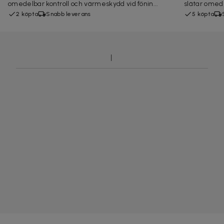
omedelbar kontroll och värmeskydd vid fönin...
slätar omede
2 köpta
Snabb leverans
5 köpta