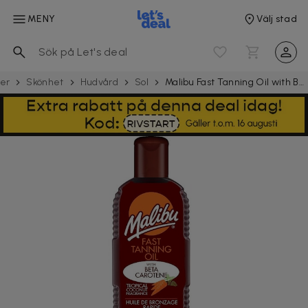
MENY
Välj stad
ter
Skönhet
Hudvård
Sol
Malibu Fast Tanning Oil with Beta Carotene 200ml