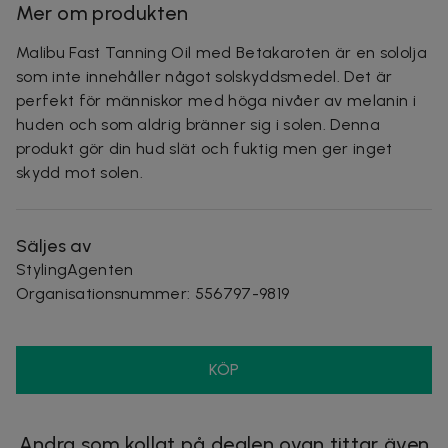
Mer om produkten
Malibu Fast Tanning Oil med Betakaroten är en sololja
som inte innehåller något solskyddsmedel. Det är
perfekt för människor med höga nivåer av melanin i
huden och som aldrig bränner sig i solen. Denna
produkt gör din hud slät och fuktig men ger inget
skydd mot solen.
Säljes av
StylingAgenten
Organisationsnummer
:
556797-9819
KÖP
Andra som kollat på dealen ovan tittar även