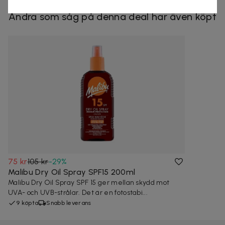
Andra som såg på denna deal har även köpt
75 kr
105 kr
-
29
%
Malibu Dry Oil Spray SPF15 200ml
Malibu Dry Oil Spray SPF 15 ger mellan skydd mot
UVA- och UVB-strålar. Det är en fotostabi...
9 köpta
Snabb leverans