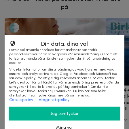
på
Din data, dina val
Let’s deal använder cookies för att analysera vår trafik,
personalisera vår tjänst och anpassa vår marknadsföring. Genom att
fortsätta använda våra tjänster samtycker du till vår användning av
cookies.
Vi delar information om din användning av våra tjänster med våra
annons- och analyspartners, ex. Google, Facebook och Microsoft (se
vår cookiepolicy) för att ge dig relevanta annonser på och utanför
Let’s deal och för att förstå hur vår marknadsföring presterar. Om du
samtycker till detta klickar du på “Jag samtycker”. Om du inte
19 000 kr
30 000 kr
-
37
%
3 299 kr
4 
samtycker kan du tacka nej i “Mina val”. Du kan när som helst
återkalla ditt samtycke längst ner på vår hemsida.
Fettsugning av dubbelhaka & halslyft hos
3 dagars k
Cookiepolicy
Integritetspolicy
Atlantic Clinic, Lorensberg
Kusten me
Få en slankare haka och fastare hals med modern
2 nätter til
Jag samtycker
mini-fettsugning
land
Göteborg
10+ köpta
80+ köpta
Mina val