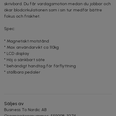
skrivbord. Du får vardagsmotion medan du jobbar och
ökar blodcirkulationen som i sin tur medför bättre
fokus och friskhet.
Spec:
* Magnetiskt motstånd
* Max användarvikt ca 110kg
* LCD display
* Höj o sänkbart säte
* behändigt handtag för förflyttning
* ställbara pedaler
Säljes av
Business To Nordic AB
Organisationsnummer
:
559008-3274