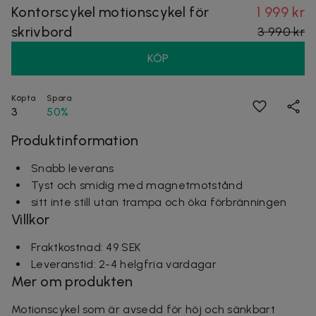
Kontorscykel motionscykel för
1 999 kr
skrivbord
3 990 kr
KÖP
Köpta
Spara
3
50%
Produktinformation
Snabb leverans
Tyst och smidig med magnetmotstånd
sitt inte still utan trampa och öka förbränningen
Villkor
Fraktkostnad: 49 SEK
Leveranstid: 2-4 helgfria vardagar
Mer om produkten
Motionscykel som är avsedd för höj och sänkbart