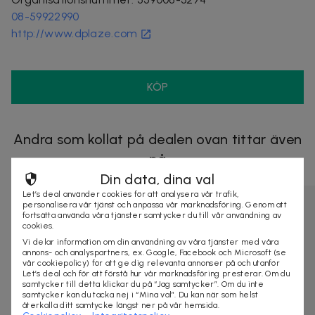
08-59922990
http://www.dplaze.com
KÖP
Andra som kollat på dealen ovan tittar även
på
Din data, dina val
Let’s deal använder cookies för att analysera vår trafik,
personalisera vår tjänst och anpassa vår marknadsföring. Genom att
fortsätta använda våra tjänster samtycker du till vår användning av
cookies.
Vi delar information om din användning av våra tjänster med våra
annons- och analyspartners, ex. Google, Facebook och Microsoft (se
vår cookiepolicy) för att ge dig relevanta annonser på och utanför
Let’s deal och för att förstå hur vår marknadsföring presterar. Om du
samtycker till detta klickar du på “Jag samtycker”. Om du inte
samtycker kan du tacka nej i “Mina val”. Du kan när som helst
återkalla ditt samtycke längst ner på vår hemsida.