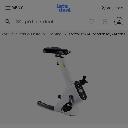
MENY
Välj stad
ukter
Sport & Fritid
Träning
Kontorscykel motionscykel för skrivbord