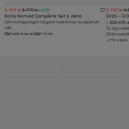
3 499 kr
8 799 kr
-
60
%
2 749 kr
4 
Kotai Nomad Complete Set 6 delar
2026 - OO
Gör matlagningen roligare med knivar av japanskt
- 30km/h e
stål
Ta dig snabb
Snabb leverans
Fri frakt
2026 modelle
70+ köpta