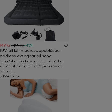
849 kr
1 499 kr
-
43
%
SUV-bil luftmadrass uppblåsbar
madrass avtagbar bil säng
Uppblåsbar madrass för SUV, hopfällbar
och lätt att bära. Finns i färgerna Svart,
Grå och ...
100+ köpta