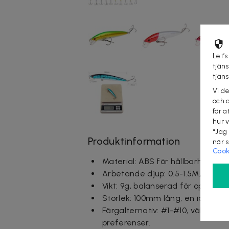
Let’s
tjän
tjän
Vi d
och 
för a
hur 
“Jag
Produktinformation
när 
Cook
Material: ABS för hållbarhet och
Arbetande djup: 0.5-1.5M, perfekt
Vikt: 9g, balanserad för optimal 
Storlek: 100mm lång, en idealisk s
Färgalternativ: #1-#10, välj mel
preferenser.