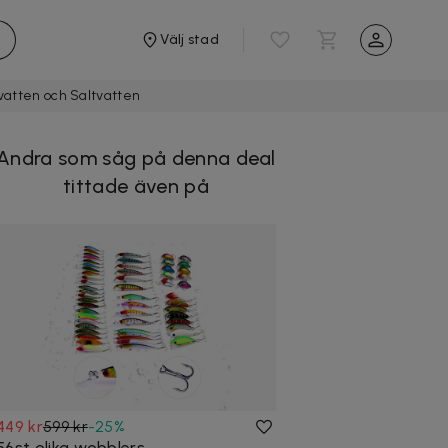
Välj stad
kvatten och Saltvatten
Andra som såg på denna deal
tittade även på
449 kr
599 kr
-
25
%
56st olika wobblers