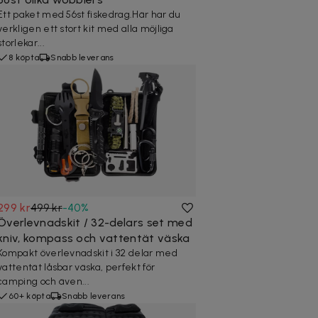
Ett paket med 56st fiskedrag.Här har du
verkligen ett stort kit med alla möjliga
storlekar...
8 köpta
Snabb leverans
299 kr
499 kr
-
40
%
Överlevnadskit / 32-delars set med
kniv, kompass och vattentät väska
Kompakt överlevnadskit i 32 delar med
vattentät låsbar väska, perfekt för
camping och även...
60+ köpta
Snabb leverans