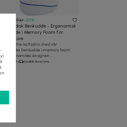
199 kr
249 kr
-
20
%
Ortopedisk Benkudde - Ergonomisk
Knäkudde i Memory Foam för
a
Sidosovare
Få en bättre nattsömn med vår
ortopediska benkudde i memory foam!
-
Den ergonomiska designen...
cy)
tå
10+ köpta
Snabb leverans
å
kan