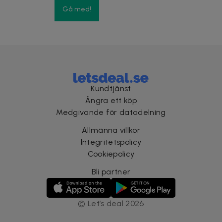
Gå med!
Kundtjänst
Ångra ett köp
Medgivande för datadelning
Allmänna villkor
Integritetspolicy
Cookiepolicy
Bli partner
©
Let’s deal
2026