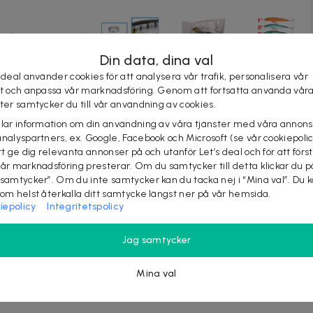
Din data, dina val
 deal använder cookies för att analysera vår trafik, personalisera vår
st och anpassa vår marknadsföring. Genom att fortsätta använda vår
ster samtycker du till vår användning av cookies.
elar information om din användning av våra tjänster med våra annons
analyspartners, ex. Google, Facebook och Microsoft (se vår cookiepoli
tt ge dig relevanta annonser på och utanför Let’s deal och för att förs
vår marknadsföring presterar. Om du samtycker till detta klickar du p
 samtycker”. Om du inte samtycker kan du tacka nej i “Mina val”. Du 
som helst återkalla ditt samtycke längst ner på vår hemsida.
iepolicy
Integritetspolicy
 långvarig användning.
 för olika fiskförhållanden.
Jag samtycker
kastning och simning.
torlek för att locka olika fiskarter.
Mina val
lan flera attraktiva färger för att matcha dina behov och