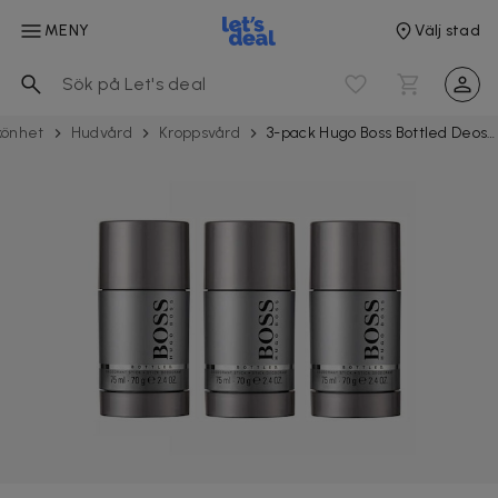
MENY
Välj stad
könhet
Hudvård
Kroppsvård
3-pack Hugo Boss Bottled Deostick 75ml