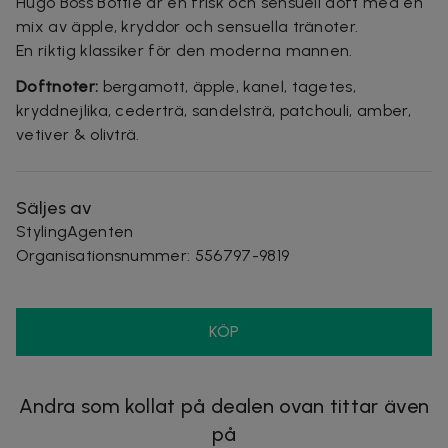
Hugo Boss Bottle är en frisk och sensuell doft med en
mix av äpple, kryddor och sensuella tränoter.
En riktig klassiker för den moderna mannen.
Doftnoter:
bergamott, äpple, kanel, tagetes,
kryddnejlika, cederträ, sandelsträ, patchouli, amber,
vetiver & olivträ.
Säljes av
StylingAgenten
Organisationsnummer
:
556797-9819
KÖP
Andra som kollat på dealen ovan tittar även
på