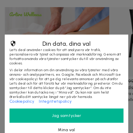
Din data, dina val
Let’s deal använder cookies för att analysera vår trafik,
personalisera vår tjänst och anpassa vår marknadsföring. Genom att
fortsätta använda våra tjänster samtycker du till vår användning av
cookies.
Vi delar information om din användning av våra tjänster med våra
annons- och analyspartners, ex. Google, Facebook och Microsoft (se
vår cookiepolicy) för att ge dig relevanta annonser på och utanför
1 339 kr
2 685 kr
-
50
%
1 349 kr
1 9
Let’s deal och för att förstå hur vår marknadsföring presterar. Om du
Lymfmassage 3 el. 5 behandlingar á 50
Trädgårds
samtycker till detta klickar du på “Jag samtycker”. Om du inte
samtycker kan du tacka nej i “Mina val”. Du kan när som helst
minuter hos Artira Wellness
Stapelbara o
återkalla ditt samtycke längst ner på vår hemsida.
trädgård ell
Rensar och stärker kroppen
Cookiepolicy
Integritetspolicy
8 köpta
Malmö
100+ köpta
Jag samtycker
Andra tittade även på
Mina val