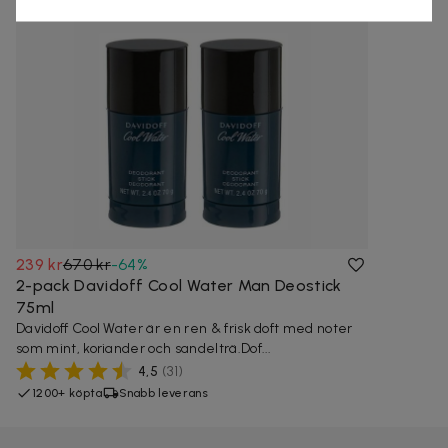
239 kr
670 kr
-
64
%
2-pack Davidoff Cool Water Man Deostick
75ml
Davidoff Cool Water är en ren & frisk doft med noter
som mint, koriander och sandelträ.Dof...
4,5
(
31
)
1200+ köpta
Snabb leverans