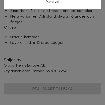
Mina val
installation.
Justerbart: Passar de flesta handledsstorlekar.
Flera varianter: Välj bland olika utföranden och
färger.
Villkor
Frakt tillkommer
Leveranstid: 6-12 arbetsdagar
Säljes av
Global Items Europe AB
Organisationsnummer
:
559120-6395
DEAL SNART TILLBAKA