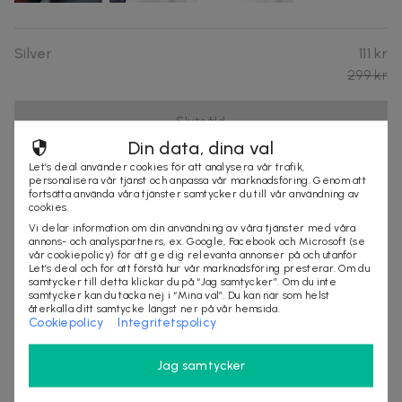
Silver
111 kr
299 kr
Slutsåld
Din data, dina val
Let’s deal använder cookies för att analysera vår trafik,
personalisera vår tjänst och anpassa vår marknadsföring. Genom att
Black
111 kr
fortsätta använda våra tjänster samtycker du till vår användning av
299 kr
cookies.
Vi delar information om din användning av våra tjänster med våra
annons- och analyspartners, ex. Google, Facebook och Microsoft (se
Välj
vår cookiepolicy) för att ge dig relevanta annonser på och utanför
Let’s deal och för att förstå hur vår marknadsföring presterar. Om du
samtycker till detta klickar du på “Jag samtycker”. Om du inte
samtycker kan du tacka nej i “Mina val”. Du kan när som helst
återkalla ditt samtycke längst ner på vår hemsida.
Produktinformation
Cookiepolicy
Integritetspolicy
Högkvalitativt rostfritt stål: Hållbart och stilrent.
Jag samtycker
Diskret spänne: Enkelt att ta på och av.
Komplett med fästen: Snabb och smidig