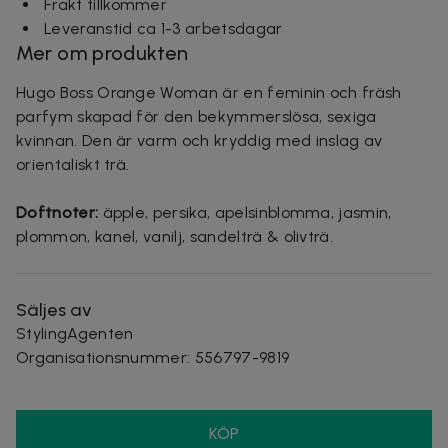
Frakt tillkommer
Leveranstid ca 1-3 arbetsdagar
Mer om produkten
Hugo Boss Orange Woman är en feminin och fräsh
parfym skapad för den bekymmerslösa, sexiga
kvinnan. Den är varm och kryddig med inslag av
orientaliskt trä.
Doftnoter:
äpple, persika, apelsinblomma, jasmin,
plommon, kanel, vanilj, sandelträ & olivträ.
Säljes av
StylingAgenten
Organisationsnummer
:
556797-9819
KÖP