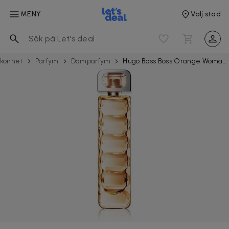
MENY
Välj stad
könhet
Parfym
Damparfym
Hugo Boss Boss Orange Woman Edt 75ml