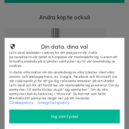
Andra köpte också
Din data, dina val
Let’s deal använder cookies för att analysera vår trafik,
personalisera vår tjänst och anpassa vår marknadsföring. Genom att
fortsätta använda våra tjänster samtycker du till vår användning av
cookies.
Vi delar information om din användning av våra tjänster med våra
annons- och analyspartners, ex. Google, Facebook och Microsoft (se
vår cookiepolicy) för att ge dig relevanta annonser på och utanför
Let’s deal och för att förstå hur vår marknadsföring presterar. Om du
samtycker till detta klickar du på “Jag samtycker”. Om du inte
samtycker kan du tacka nej i “Mina val”. Du kan när som helst
återkalla ditt samtycke längst ner på vår hemsida.
439 kr
1 055 kr
-
58
%
Cookiepolicy
Integritetspolicy
Escada Brisa Cubana Limited Edition Edt
100ml
Jag samtycker
Är du redo att njuta av ESCADAs nya exotiska och
fängslande doft, Escada Brisa Cubana Limi...