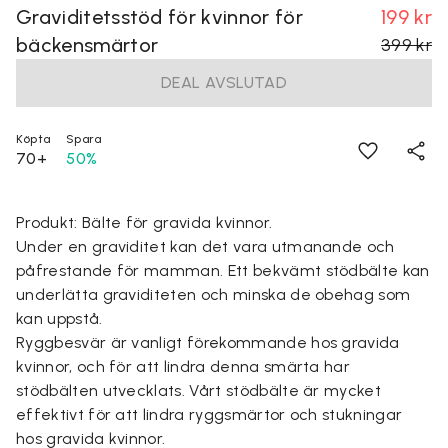
Graviditetsstöd för kvinnor för
199 kr
bäckensmärtor
399 kr
DEAL AVSLUTAD
Köpta
Spara
70+
50%
Produkt: Bälte för gravida kvinnor.
Under en graviditet kan det vara utmanande och
påfrestande för mamman. Ett bekvämt stödbälte kan
underlätta graviditeten och minska de obehag som
kan uppstå.
Ryggbesvär är vanligt förekommande hos gravida
kvinnor, och för att lindra denna smärta har
stödbälten utvecklats. Vårt stödbälte är mycket
effektivt för att lindra ryggsmärtor och stukningar
hos gravida kvinnor.