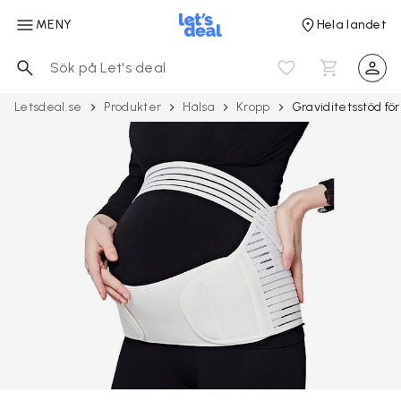
MENY
Hela landet
Letsdeal.se
Produkter
Hälsa
Kropp