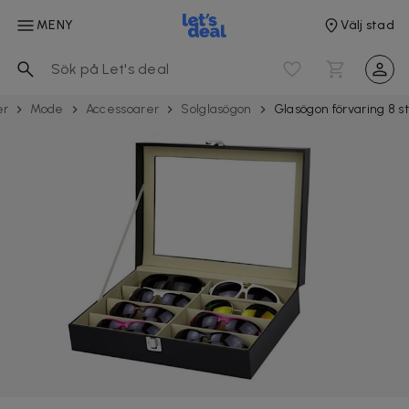
MENY
Välj stad
er
Mode
Acces­soarer
Solglasögon
Glasögon förvaring 8 s