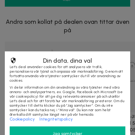
Andra som kollat på dealen ovan tittar även
på
Din data, dina val
Let’s deal använder cookies för att analysera vår trafik,
personalisera vår tjänst och anpassa vår marknadsföring. Genom att
fortsätta använda våra tjänster samtycker du till vår användning av
cookies.
Vi delar information om din användning av våra tjänster med våra
annons- och analyspartners, ex. Google, Facebook och Microsoft (se
vår cookiepolicy) för att ge dig relevanta annonser på och utanför
Let’s deal och för att förstå hur vår marknadsföring presterar. Om du
samtycker till detta klickar du på “Jag samtycker”. Om du inte
samtycker kan du tacka nej i “Mina val”. Du kan när som helst
återkalla ditt samtycke längst ner på vår hemsida.
2 469 kr
4 938 kr
-
50
%
1 269 kr
2 7
Cookiepolicy
Integritetspolicy
Outsunny träsandlåda för barn, Galleon-
Set med 5
design, med 2 steg, bänk med förvaring,
metall 305
Jag samtycker