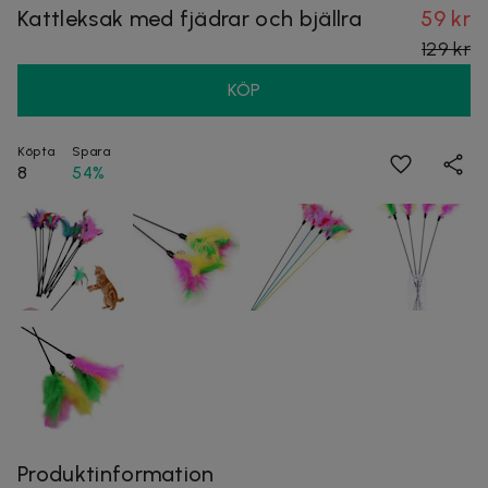
Kattleksak med fjädrar och bjällra
59 kr
129 kr
KÖP
Köpta
Spara
8
54%
Produktinformation