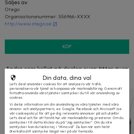
Säljes av
Otego
Organisationsnummer
:
556966-XXXX
http://www.otego.se
KÖP
Andra som kollat på dealen ovan tittar även
på
Din data, dina val
Let’s deal använder cookies för att analysera vår trafik,
personalisera vår tjänst och anpassa vår marknadsföring. Genom att
fortsätta använda våra tjänster samtycker du till vår användning av
cookies.
Vi delar information om din användning av våra tjänster med våra
annons- och analyspartners, ex. Google, Facebook och Microsoft (se
vår cookiepolicy) för att ge dig relevanta annonser på och utanför
Let’s deal och för att förstå hur vår marknadsföring presterar. Om du
samtycker till detta klickar du på “Jag samtycker”. Om du inte
samtycker kan du tacka nej i “Mina val”. Du kan när som helst
återkalla ditt samtycke längst ner på vår hemsida.