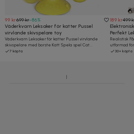
99 kr
699 kr
-
86
%
189 kr
499 k
Väderkvarn Leksaker för katter Pussel
Elektronis
virvlande skivspelare toy
Perfekt Le
Väderkvarn Leksaker för katter Pussel virvlande
Realistisk F
skivspelare med borste Katt Spela spel Cat...
utformad för
7 köpta
30+ köpta