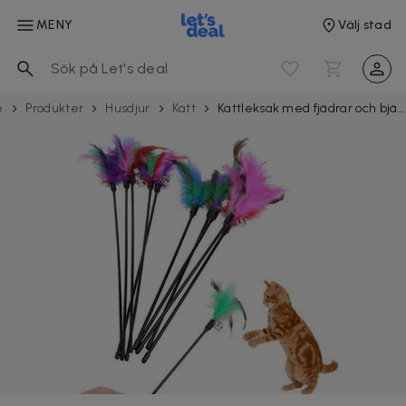
MENY
Välj stad
e
Produkter
Husdjur
Katt
Kattleksak med fjädrar och bjällra