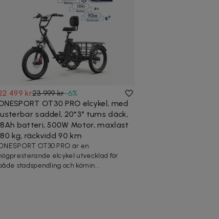
22 499 kr
23 999 kr
-
6
%
ONESPORT OT30 PRO elcykel, med
justerbar saddel, 20*3" tums däck,
18Ah batteri, 500W Motor, maxlast
180 kg, räckvidd 90 km
ONESPORT OT30 PRO är en
högpresterande elcykel utvecklad för
både stadspendling och körnin...