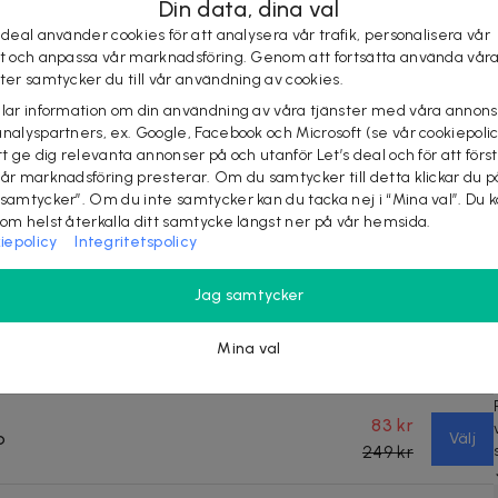
249 kr
Din data, dina val
 deal använder cookies för att analysera vår trafik, personalisera vår
st och anpassa vår marknadsföring. Genom att fortsätta använda vår
83 kr
ro Max
Välj
ster samtycker du till vår användning av cookies.
249 kr
elar information om din användning av våra tjänster med våra annons
analyspartners, ex. Google, Facebook och Microsoft (se vår cookiepoli
83 kr
tt ge dig relevanta annonser på och utanför Let’s deal och för att förs
o
Välj
vår marknadsföring presterar. Om du samtycker till detta klickar du p
249 kr
 samtycker”. Om du inte samtycker kan du tacka nej i “Mina val”. Du 
som helst återkalla ditt samtycke längst ner på vår hemsida.
iepolicy
Integritetspolicy
83 kr
Slutsåld
249 kr
Jag samtycker
83 kr
ro Max
Mina val
Slutsåld
249 kr
83 kr
o
Välj
249 kr