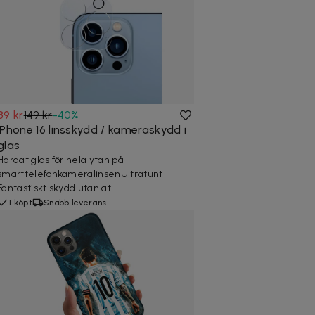
89 kr
149 kr
-
40
%
iPhone 16 linsskydd / kameraskydd i
glas
Härdat glas för hela ytan på
smarttelefonkameralinsenUltratunt -
Fantastiskt skydd utan at...
1 köpt
Snabb leverans