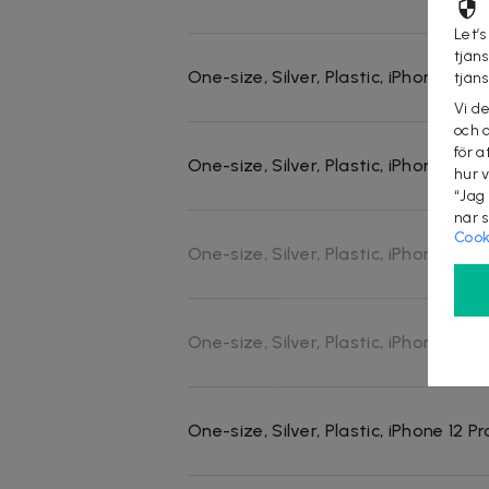
Let’s
tjän
One-size, Silver, Plastic, iPhone 14 P
tjän
Vi d
och 
för a
One-size, Silver, Plastic, iPhone 14 Pr
hur 
“Jag
när 
Cook
One-size, Silver, Plastic, iPhone 13
One-size, Silver, Plastic, iPhone 12 P
One-size, Silver, Plastic, iPhone 12 Pr