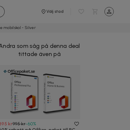
Välj stad
 mobilskal - Silver
Andra som såg på denna deal
tittade även på
395 kr
995 kr
-
60
%
60% rabatt på Office-paket till PC