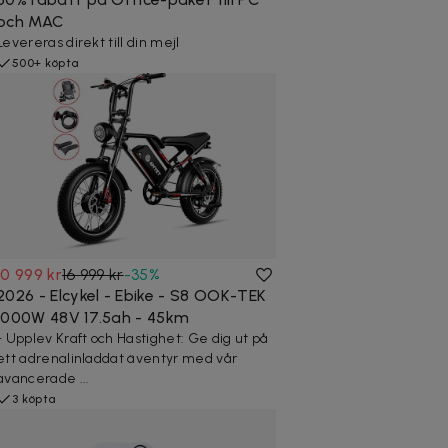
och MAC
Levereras direkt till din mejl
500+ köpta
10 999 kr
16 999 kr
-
35
%
2026 - Elcykel - Ebike - S8 OOK-TEK
1000W 48V 17.5ah - 45km
- Upplev Kraft och Hastighet: Ge dig ut på
ett adrenalinladdat äventyr med vår
avancerade ...
3 köpta