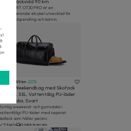
180 kg, räckvidd 90 km
ONESPORT OT30 PRO är en
högpresterande elcykel utvecklad för
a
både stadspendling och körnin...
-
cy)
tå
å
kan
279 kr
349 kr
-
20
%
Rymlig Weekendbag med Skofack
för Herr, 35L, Vattentålig PU-läder
Gymväska, Svart
Rymlig weekend- och gymväska i
vattentåligt PU-läder med separat
skofack som håller packni...
9 köpta
Snabb leverans