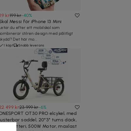
119 kr
199 kr
-
40
%
Skal Messi för iPhone 13 Mini
Letar du efter ett mobilskal som
kombinerar stilren design med pålitligt
skydd? Det här mo...
1 köpt
Snabb leverans
22 499 kr
23 999 kr
-
6
%
ONESPORT OT30 PRO elcykel, med
justerbar saddel, 20*3" tums däck,
18Ah batteri, 500W Motor, maxlast