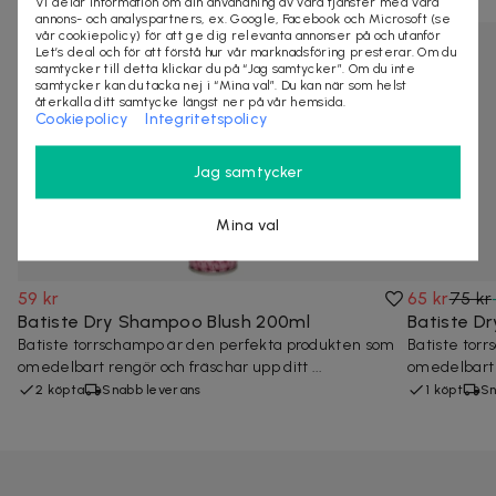
Vi delar information om din användning av våra tjänster med våra
annons- och analyspartners, ex. Google, Facebook och Microsoft (se
vår cookiepolicy) för att ge dig relevanta annonser på och utanför
Let’s deal och för att förstå hur vår marknadsföring presterar. Om du
samtycker till detta klickar du på “Jag samtycker”. Om du inte
samtycker kan du tacka nej i “Mina val”. Du kan när som helst
återkalla ditt samtycke längst ner på vår hemsida.
Cookiepolicy
Integritetspolicy
Jag samtycker
Mina val
59 kr
65 kr
75 kr
Batiste Dry Shampoo Blush 200ml
Batiste D
Batiste torrschampo är den perfekta produkten som
Batiste tor
omedelbart rengör och fräschar upp ditt ...
omedelbart r
2 köpta
Snabb leverans
1 köpt
Sn