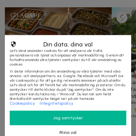
Din data, dina val
Let’s deal använder cookies för att analysera vår trafik,
personalisera vår tjänst och anpassa vår marknadsföring. Genom att
fortsätta använda våra tjänster samtycker du till vår användning av
cookies.
Vi delar information om din användning av våra tjänster med våra
annons- och analyspartners, ex. Google, Facebook och Microsoft (se
vår cookiepolicy) för att ge dig relevanta annonser på och utanför
1 999 kr
3 490 kr
-
43
%
1 995 kr
2 9
Let’s deal och för att förstå hur vår marknadsföring presterar. Om du
Grekisk & Libanesisk catering 10-50 pers hos
Boende fö
samtycker till detta klickar du på “Jag samtycker”. Om du inte
samtycker kan du tacka nej i “Mina val”. Du kan när som helst
Agapi Grill på Södermalm
frukost p
återkalla ditt samtycke längst ner på vår hemsida.
Smakrik medelhavscatering med kolgrillat och
En avkopplan
Cookiepolicy
Integritetspolicy
klassiska rätter
Stockholm
20+ köpta
400+ köpt
Jag samtycker
Andra som såg på denna deal har även köpt
Mina val