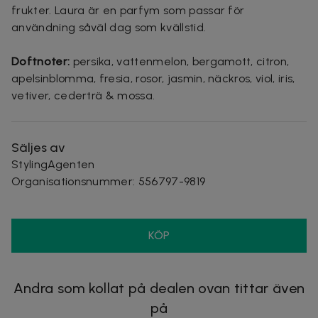
frukter. Laura är en parfym som passar för
användning såväl dag som kvällstid.
Doftnoter:
persika, vattenmelon, bergamott, citron,
apelsinblomma, fresia, rosor, jasmin, näckros, viol, iris,
vetiver, cederträ & mossa.
Säljes av
StylingAgenten
Organisationsnummer
:
556797-9819
KÖP
Andra som kollat på dealen ovan tittar även
på