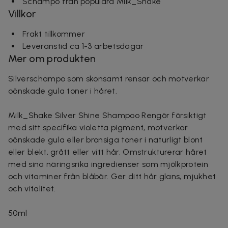
Schampo från populära Milk_Shake
Villkor
Frakt tillkommer
Leveranstid ca 1-3 arbetsdagar
Mer om produkten
Silverschampo som skonsamt rensar och motverkar
oönskade gula toner i håret.
Milk_Shake Silver Shine Shampoo Rengör försiktigt
med sitt specifika violetta pigment, motverkar
oönskade gula eller bronsiga toner i naturligt blont
eller blekt, grått eller vitt hår. Omstrukturerar håret
med sina näringsrika ingredienser som mjölkprotein
och vitaminer från blåbär. Ger ditt hår glans, mjukhet
och vitalitet.
50ml