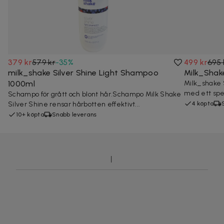
379 kr
579 kr
-
35
%
499 kr
695 
milk_shake Silver Shine Light Shampoo
Milk_Shake
1000ml
Milk_shake 
med ett spec
Schampo för grått och blont hår.Schampo Milk Shake
Silver Shine rensar hårbotten effektivt...
4 köpta
10+ köpta
Snabb leverans