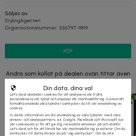
Säljes av
StylingAgenten
Organisationsnummer
:
556797-9819
KÖP
Andra som kollat på dealen ovan tittar även
på
Din data, dina val
Let’s deal använder cookies för att analysera vår trafik,
personalisera vår tjänst och anpassa vår marknadsföring. Genom att
fortsätta använda våra tjänster samtycker du till vår användning av
cookies.
Vi delar information om din användning av våra tjänster med våra
annons- och analyspartners, ex. Google, Facebook och Microsoft (se
vår cookiepolicy) för att ge dig relevanta annonser på och utanför
Let’s deal och för att förstå hur vår marknadsföring presterar. Om du
samtycker till detta klickar du på “Jag samtycker”. Om du inte