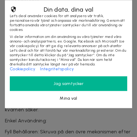
Din data, dina val
Cylindrisk Form: Praktisk med bred öppning upptill för
Let’s deal använder cookies för att analysera vår trafik,
enkel påfyllning.
personalisera vår tjänst och anpassa vår marknadsföring. Genom att
fortsätta använda våra tjänster samtycker du till vår användning av
Hållbart Glasmaterial: Absorberar inte kryddornas
cookies.
doft, vilket bevarar smak och arom.
Vi delar information om din användning av våra tjänster med våra
annons- och analyspartners, ex. Google, Facebook och Microsoft (se
vår cookiepolicy) för att ge dig relevanta annonser på och utanför
Keramik och Rostfritt Stål: Högkvalitativa material för
Let’s deal och för att förstå hur vår marknadsföring presterar. Om du
hållbarhet och effektivitet.
samtycker till detta klickar du på “Jag samtycker”. Om du inte
samtycker kan du tacka nej i “Mina val”. Du kan när som helst
återkalla ditt samtycke längst ner på vår hemsida.
På Topp av Kvarnen: Tvådelad mekanism med en solid
Cookiepolicy
Integritetspolicy
ring och små hål för perfekt malning.
Jag samtycker
5-Stegs Justering: Anpassa storleken på malda
kryddbitar efter dina preferenser.
Mina val
Säker Silikonförsegling: Skyddar mot fukt och håller
kvarnen säker.
Enkel Användning:
Fyll Behållaren: Skruva på den övre mekanismen efter