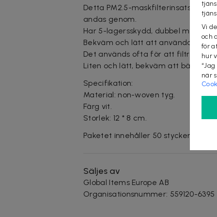
tjän
Detta PM2.5-maskfilterinsats är tillv
tjän
andas genom.
Vi d
Har 5-lagersskydd, dubbel mikrofiltrer
och 
Bekväm och lätt att använda, ta bor
för a
Det används ofta för att filtrera d
hur 
Liten och lätt, bekväm att bära ell
“Jag
när 
Specifikation:
Cook
Material: non-woven tyg.
Färg vit.
Storlek: 12 * 8 cm.
Paketet innehåller 50 stycken filteri
Säljes av
Global Items Europe AB
Organisationsnummer
:
559120-6395