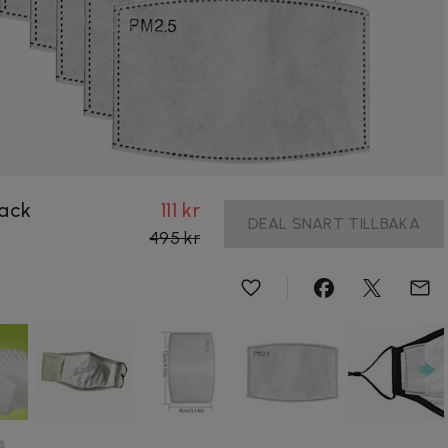
pack
111 kr
DEAL SNART TILLBAKA
495 kr