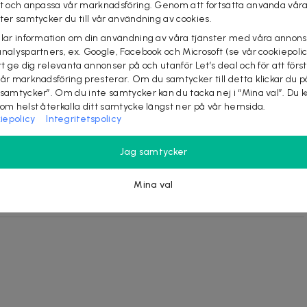
st och anpassa vår marknadsföring. Genom att fortsätta använda vår
erkat av högkvalitativt non-woven-tyg, är mjukt, lätt att
ster samtycker du till vår användning av cookies.
elar information om din användning av våra tjänster med våra annons
ingseffekt, kan effektivt filtrera luft.
analyspartners, ex. Google, Facebook och Microsoft (se vår cookiepoli
t och byt ut den använda filterinsatsen snabbt.
tt ge dig relevanta annonser på och utanför Let’s deal och för att förs
amm, spray, dimma och dis osv.
vår marknadsföring presterar. Om du samtycker till detta klickar du p
er förvara, rekommenderas att byta varje dag.
 samtycker”. Om du inte samtycker kan du tacka nej i “Mina val”. Du 
som helst återkalla ditt samtycke längst ner på vår hemsida.
iepolicy
Integritetspolicy
Jag samtycker
Mina val
nsatser.