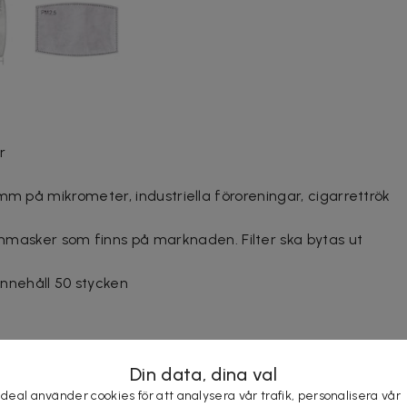
r
damm på mikrometer, industriella föroreningar, cigarrettrök
asker som finns på marknaden. Filter ska bytas ut
innehåll 50 stycken
Din data, dina val
 deal använder cookies för att analysera vår trafik, personalisera vår