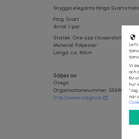
Snygga eleganta långa Svarta hands
Färg: Svart
Antal: 1-par
Storlek: One size (Vuxenstorlek)
Let’s
Material: Polyester
tjän
Längd: ca, 40cm
tjän
Vi d
och 
Säljes av
för a
Otego
hur 
Organisationsnummer
:
556966-XX
“Jag
när 
http://www.otego.se
Cook