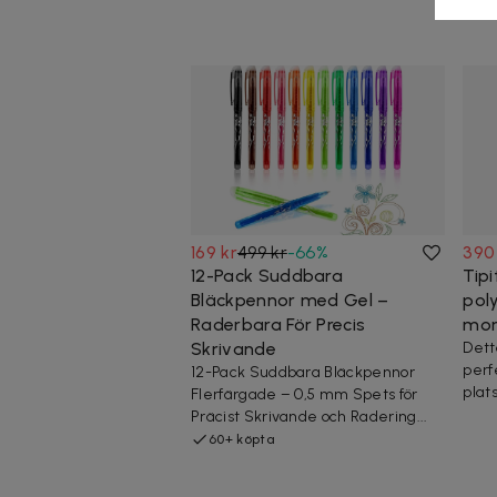
169 kr
499 kr
-
66
%
390
12-Pack Suddbara
Tipi
Bläckpennor med Gel –
pol
Raderbara För Precis
mon
Skrivande
Detta
perf
12-Pack Suddbara Bläckpennor
plats
Flerfärgade – 0,5 mm Spets för
Präcist Skrivande och Radering...
60+ köpta