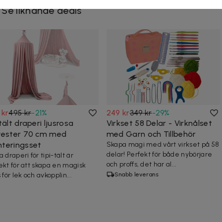
Se liknande deals
 kr
495 kr
-
21
%
249 kr
349 kr
-
29
%
tält draperi ljusrosa
Virkset 58 Delar - Virknålset
yester 70 cm med
med Garn och Tillbehör
teringsset
Skapa magi med vårt virkset på 58
delar! Perfekt för både nybörjare
 draperi för tipi-tält är
och proffs, det har al...
ekt för att skapa en magisk
 för lek och avkopplin...
Snabb leverans