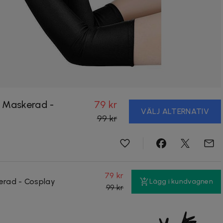
- Maskerad -
79 kr
VÄLJ ALTERNATIV
99 kr
79 kr
erad - Cosplay
Lägg i kundvagnen
99 kr