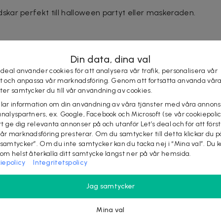
kar perfekt till halloween partyt eller maskeraden.
Din data, dina val
 deal använder cookies för att analysera vår trafik, personalisera vår
st och anpassa vår marknadsföring. Genom att fortsätta använda vår
ster samtycker du till vår användning av cookies.
elar information om din användning av våra tjänster med våra annons
analyspartners, ex. Google, Facebook och Microsoft (se vår cookiepoli
tt ge dig relevanta annonser på och utanför Let’s deal och för att förs
vår marknadsföring presterar. Om du samtycker till detta klickar du p
XX
 samtycker”. Om du inte samtycker kan du tacka nej i “Mina val”. Du 
som helst återkalla ditt samtycke längst ner på vår hemsida.
iepolicy
Integritetspolicy
Jag samtycker
VÄLJ ALTERNATIV
Mina val