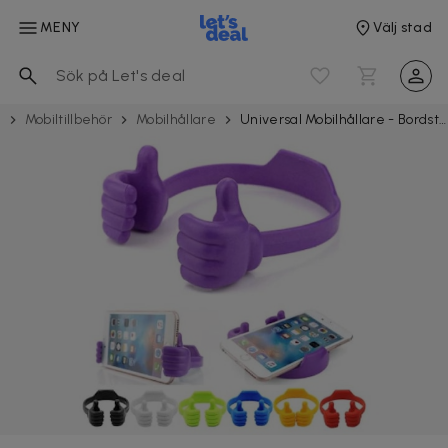
MENY
Välj stad
k
Mobil­tillbehör
Mobilhållare
Universal Mobilhållare - Bordstativ - Thumbs Up - Justerbar