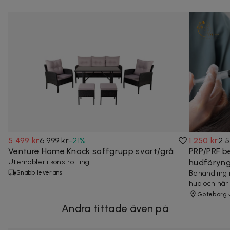
5 499 kr
6 999 kr
-
21
%
1 250 kr
2 5
Venture Home Knock soffgrupp svart/grå
PRP/PRF b
Utemöbler i konstrotting
hudföryngr
Snabb leverans
Behandling 
hud och hår
Göteborg
Andra tittade även på