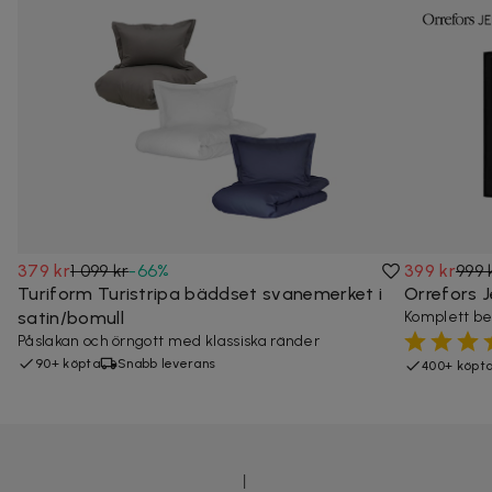
379 kr
1 099 kr
-
66
%
399 kr
999 
Turiform Turistripa bäddset svanemerket i
Orrefors J
satin/bomull
Komplett best
Påslakan och örngott med klassiska ränder
90+ köpta
Snabb leverans
400+ köpt