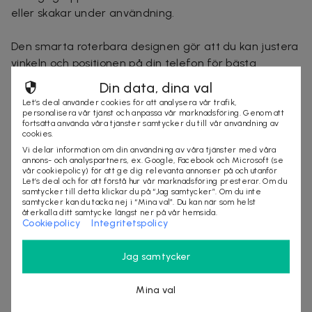
eller skakar under användning.
Den smarta roterbara designen gör att du kan justera
vinkeln och positionen på din telefon för bästa
synlighet och komfort. Du kan även använda hållaren i
Din data, dina val
både liggande och stående läge, vilket ger dig
Let’s deal använder cookies för att analysera vår trafik,
flexibilitet och anpassning efter dina behov.
personalisera vår tjänst och anpassa vår marknadsföring. Genom att
fortsätta använda våra tjänster samtycker du till vår användning av
cookies.
Thumbs Up mobilhållare är tillverkad av högkvalitativa
Vi delar information om din användning av våra tjänster med våra
annons- och analyspartners, ex. Google, Facebook och Microsoft (se
material som säkerställer hållbarhet och långvarig
vår cookiepolicy) för att ge dig relevanta annonser på och utanför
användning. Den kompakta och portabla designen gör
Let’s deal och för att förstå hur vår marknadsföring presterar. Om du
samtycker till detta klickar du på “Jag samtycker”. Om du inte
den perfekt för resor och att ha med sig överallt.
samtycker kan du tacka nej i “Mina val”. Du kan när som helst
återkalla ditt samtycke längst ner på vår hemsida.
Cookiepolicy
Integritetspolicy
Förenkla ditt liv och njut med Thumbs Up mobilhållare.
Utnyttja fullt ut potentialen i din mobiltelefon medan
Jag samtycker
du håller dig säker och produktiv. Beställ din
mobilhållare idag och ta kontroll över din digitala
Mina val
värld!