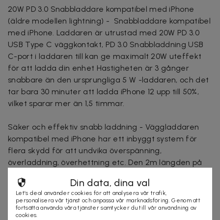
20W PD 3.0 Snabbladdare kompatibel med iPhone
(äldre modellen lightning) - Snabbladdare kompatibel
med iPhone. Laddaren är utrustad med 20W PD 3.0
USB Type C väggkontakt, PD 3.0 Snabbladdning USB
C-port i laddaren till kan ge maximalt 20W uteffekt
för att ladda din enhet Hastigheten är 3 gånger
snabbare än den ursprungliga 5 W -laddaren, och det
tar bara 30 minuter att ladda iPhone 12 upp till 50%,
vilket sparar mer än 1,5 timmar.
Säker och effektiv snabb laddning - Väggladdaren
kompatibel med iPhone har ett inbyggt system för
flera skydd för att undvika överspänning,
överladdning, överhettning etc. Den 2m längden på
kabel är praktisk att använda vid laddning och
Din data, dina val
synkronisering hemma/på kontoret/i sängen,
Let’s deal använder cookies för att analysera vår trafik,
hotellrummet och andra resestäder.
personalisera vår tjänst och anpassa vår marknadsföring. Genom att
fortsätta använda våra tjänster samtycker du till vår användning av
cookies.