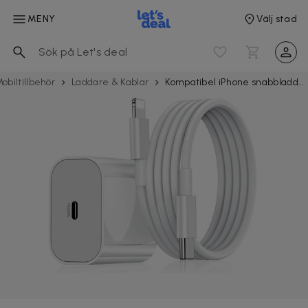
MENY
Välj stad
obil­tillbehör
Laddare & Kablar
Kompatibel iPhone snabbladdare USB-C strömadapter 20W + 2m Kabel