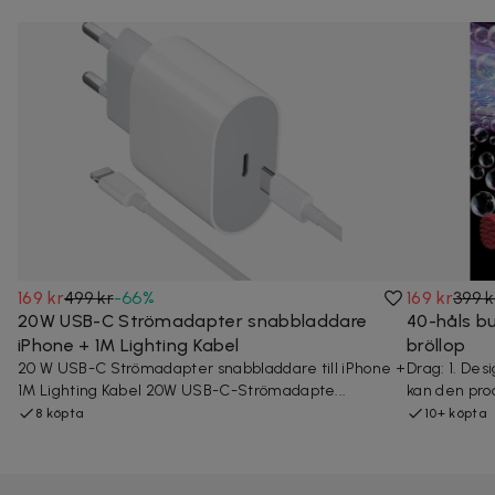
169 kr
499 kr
-
66
%
169 kr
399 k
20W USB-C Strömadapter snabbladdare
40-håls bu
iPhone + 1M Lighting Kabel
bröllop
20 W USB-C Strömadapter snabbladdare till iPhone +
Drag: 1. De
1M Lighting Kabel 20W USB-C-Strömadapte...
kan den prod
8 köpta
10+ köpta