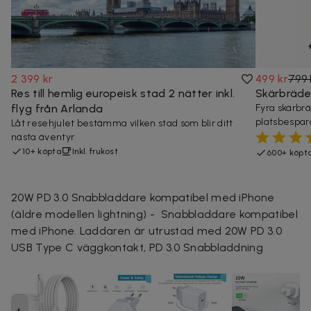
2 399 kr
499 kr
799 
Res till hemlig europeisk stad 2 nätter inkl.
Skärbrädes
flyg från Arlanda
Fyra skärbrä
platsbespara
Låt resehjulet bestämma vilken stad som blir ditt
nästa äventyr
10+ köpta
Inkl. frukost
600+ köpt
20W PD 3.0 Snabbladdare kompatibel med iPhone
(äldre modellen lightning) - Snabbladdare kompatibel
med iPhone. Laddaren är utrustad med 20W PD 3.0
USB Type C väggkontakt, PD 3.0 Snabbladdning