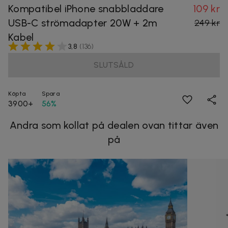
Kompatibel iPhone snabbladdare
109 kr
USB-C strömadapter 20W + 2m
249 kr
Kabel
3,8
(
136
)
SLUTSÅLD
Köpta
Spara
3900+
56%
Andra som kollat på dealen ovan tittar även
på