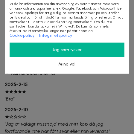
Kompatibel med Apple -enheter - Använd denna
Vi delar information om din användning av våra tjänster med våra
kompatibla blixtkabeln och 20W USB C -väggladdare
annons- och analyspartners, ex. Google, Facebook och Microsoft (se
vår cookiepolicy) för att ge dig relevanta annonser på och utanför
för att komma åt snabbladdning XS på iPhone 14 /
Let’s deal och för att förstå hur vår marknadsföring presterar. Om du
iPhone 14 Pro / iPhone 14 Plus / iPhone 14 Pro Max /
samtycker till detta klickar du på “Jag samtycker”. Om du inte
samtycker kan du tacka nej i “Mina val”. Du kan när som helst
iPhone 13/13 Pro / 13 Mini / 13 Pro Max / 12/12 Mini/12
återkalla ditt samtycke längst ner på vår hemsida.
Cookiepolicy
Integritetspolicy
Pro/12 Pro Max/11/11 Pro/11 Pro Max/XS Max/ XR / X 8
Plus, iPad, iPad Pro iPad mini iPad Air. Denna Power
Jag samtycker
Delivery 3.0 FAST -laddare kan också ladda iPhone 7 6
Plus, iPhone 5 5c 5s SE Airpod med den ursprungliga
Mina val
laddningshastigheten.
⭐ Kundrecensioner
2025-2-15
★★★★★
"
Bra
"
2025-2-10
★
☆☆
☆☆
"Jag är väldigt missnöjd med mitt köp då jag
fortfarande inte har fått svar eller min leverans"