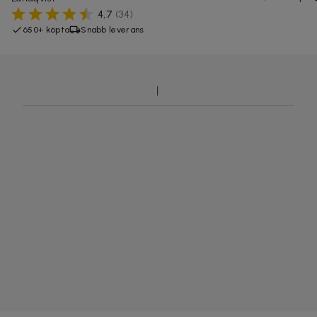
4,7
(
34
)
650+ köpta
Snabb leverans