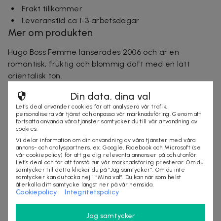
Frakt tillkommer
Leveranstid ca 1-3 arbetsdagar
Mer om produkten
Hugo Boss Femme lanserades 2006 och är en
romantisk, fruktig och blommig doft med en lätt
orientalisk ton.
Din data, dina val
Doftnoter:
svarta vinbär, tangerin, fresia, jasmin,
Let’s deal använder cookies för att analysera vår trafik,
bulgarisk ros, orientalisk lilja, aprikos, citronträ, amber
personalisera vår tjänst och anpassa vår marknadsföring. Genom att
fortsätta använda våra tjänster samtycker du till vår användning av
& mysk.
cookies.
Vi delar information om din användning av våra tjänster med våra
annons- och analyspartners, ex. Google, Facebook och Microsoft (se
vår cookiepolicy) för att ge dig relevanta annonser på och utanför
Säljes av
Let’s deal och för att förstå hur vår marknadsföring presterar. Om du
samtycker till detta klickar du på “Jag samtycker”. Om du inte
StylingAgenten
samtycker kan du tacka nej i “Mina val”. Du kan när som helst
Organisationsnummer
:
556797-9819
återkalla ditt samtycke längst ner på vår hemsida.
Cookiepolicy
Integritetspolicy
Jag samtycker
SLUTSÅLD