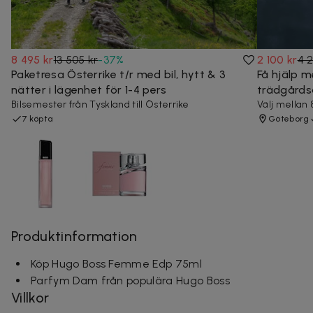
8 495 kr
13 505 kr
-
37
%
2 100 kr
4 
Paketresa Österrike t/r med bil, hytt & 3
Få hjälp m
nätter i lägenhet för 1-4 pers
trädgårds
Bilsemester från Tyskland till Österrike
Välj mellan 
7 köpta
Göteborg
Produktinformation
Köp Hugo Boss Femme Edp 75ml
Parfym Dam från populära Hugo Boss
Villkor