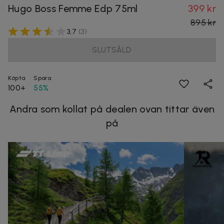
Hugo Boss Femme Edp 75ml
399 kr
895 kr
3,7
(
3
)
SLUTSÅLD
Köpta
Spara
100+
55%
Andra som kollat på dealen ovan tittar även
på