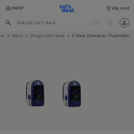
MENY
Välj stad
ter
Hälsa
Övrigt inom Hälsa
2-Pack Oximeter / Pulsmätare med OLED display