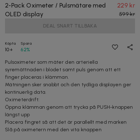
2-Pack Oximeter / Pulsmätare med
229 kr
OLED display
599 kr
DEAL SNART TILLBAKA
Köpta
Spara
10+
62%
Pulsoximeter som mäter den arteriella
syremättnaden i blodet samt puls genom att ett
finger placeras i klämman.
Mätningen sker snabbt och den tydliga displayen ger
kontinuerlig data.
Oximeterdrift:
Öppna klämman genom att trycka på PUSH-knappen
längst upp
Placera fingret så att det är parallellt med marken
Slå på oximetern med den vita knappen