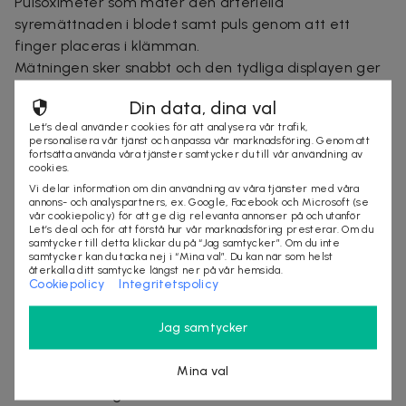
Pulsoximeter som mäter den arteriella
syremättnaden i blodet samt puls genom att ett
finger placeras i klämman.
Mätningen sker snabbt och den tydliga displayen ger
kontinuerlig data.
Din data, dina val
Oximeterdrift:
Let’s deal använder cookies för att analysera vår trafik,
Öppna klämman genom att trycka på PUSH-knappen
personalisera vår tjänst och anpassa vår marknadsföring. Genom att
längst upp
fortsätta använda våra tjänster samtycker du till vår användning av
cookies.
Placera fingret så att det är parallellt med marken
Vi delar information om din användning av våra tjänster med våra
Slå på oximetern med den vita knappen
annons- och analyspartners, ex. Google, Facebook och Microsoft (se
vår cookiepolicy) för att ge dig relevanta annonser på och utanför
Läs det erhållna måttet
Let’s deal och för att förstå hur vår marknadsföring presterar. Om du
Ta bort fingret från oximetern, enheten stängs av
samtycker till detta klickar du på “Jag samtycker”. Om du inte
samtycker kan du tacka nej i “Mina val”. Du kan när som helst
efter ett tag
återkalla ditt samtycke längst ner på vår hemsida.
Cookiepolicy
Integritetspolicy
Symbolbeteckning:
Jag samtycker
% Sp02 - syresättning av kroppen - normen från 94 till
100%
Mina val
PR - puls - normen beroende på ålder
Batteriladdningsindikator