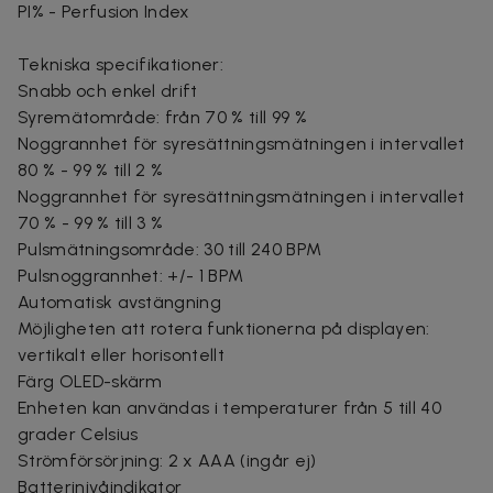
PI% - Perfusion Index
Tekniska specifikationer:
Snabb och enkel drift
Syremätområde: från 70 % till 99 %
Noggrannhet för syresättningsmätningen i intervallet
80 % - 99 % till 2 %
Noggrannhet för syresättningsmätningen i intervallet
70 % - 99 % till 3 %
Pulsmätningsområde: 30 till 240 BPM
Pulsnoggrannhet: +/- 1 BPM
Automatisk avstängning
Möjligheten att rotera funktionerna på displayen:
vertikalt eller horisontellt
Färg OLED-skärm
Enheten kan användas i temperaturer från 5 till 40
grader Celsius
Strömförsörjning: 2 x AAA (ingår ej)
Batterinivåindikator