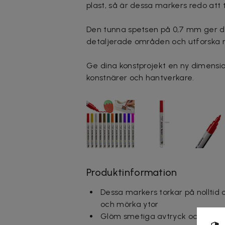
plast, så är dessa markers redo att ta
Den tunna spetsen på 0,7 mm ger dig fu
detaljerade områden och utforska n
Ge dina konstprojekt en ny dimensio
konstnärer och hantverkare.
Produktinformation
Dessa markers torkar på nolltid o
och mörka ytor
Glöm smetiga avtryck och blekan