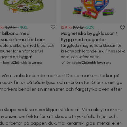
 kr
499 kr
-
40
%
139 kr
199 kr
-
30
%
r bilbana med
Magnetiska byggklossar /
osaurietema för barn
Bygg med magneter
delars bilbana med broar och
Färgglada magnetiska klossar för
aurier för en fantasifull
kreativ och lärande lek. Finns i olika
ngvärld att bygga!
antal och utföranden.
+ köpta
Snabb leverans
10+ köpta
Snabb leverans
d våra snabbtorkande markers! Dessa markers torkar på
och opak finish på både ljusa och mörka ytor. Glöm smetiga
markers behåller sin intensitet och färgstyrka även efter
u skapa verk som verkligen sticker ut. Våra akrylmarkers
 nyanser, perfekta för att skapa uttrycksfulla linjer och
u arbetar på papper, duk, trä, keramik, glas, metall eller