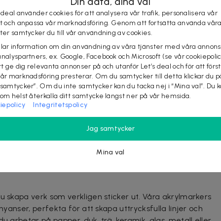
Din data, dina val
 deal använder cookies för att analysera vår trafik, personalisera vår
la ytor
st och anpassa vår marknadsföring. Genom att fortsätta använda vår
an du skapa verk som verkligen sticker ut
ster samtycker du till vår användning av cookies.
t med våra snabbtorkande markers
elar information om din användning av våra tjänster med våra annons
analyspartners, ex. Google, Facebook och Microsoft (se vår cookiepoli
tt ge dig relevanta annonser på och utanför Let’s deal och för att förs
vår marknadsföring presterar. Om du samtycker till detta klickar du p
bjudanden eller rabattkoder
 samtycker”. Om du inte samtycker kan du tacka nej i “Mina val”. Du 
som helst återkalla ditt samtycke längst ner på vår hemsida.
iepolicy
Integritetspolicy
Sverige
Jag samtycker
d våra snabbtorkande markers! Dessa markers torkar på
och opak finish på både ljusa och mörka ytor. Glöm smetiga
Mina val
markers behåller sin intensitet och färgstyrka även efter
u skapa verk som verkligen sticker ut. Våra akrylmarkers
 nyanser, perfekta för att skapa uttrycksfulla linjer och
u arbetar på papper, duk, trä, keramik, glas, metall eller