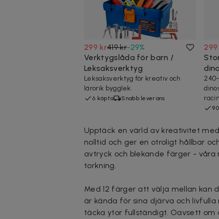
299 kr
419 kr
-
29
%
299
Verktygslåda för barn /
Sto
Leksaksverktyg
din
Leksaksverktyg för kreativ och
240-
lärorik bygglek.
dinos
raci
6 köpta
Snabb leverans
90
Upptäck en värld av kreativitet me
nolltid och ger en otroligt hållbar 
avtryck och blekande färger - våra 
torkning.
Med 12 färger att välja mellan kan d
är kända för sina djärva och livfulla
täcka ytor fullständigt. Oavsett om d