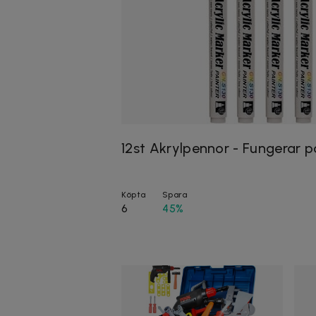
12st Akrylpennor - Fungerar på
Köpta
Spara
6
45%