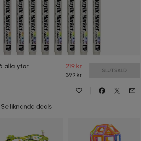
 alla ytor
219 kr
SLUTSÅLD
399 kr
Se liknande deals