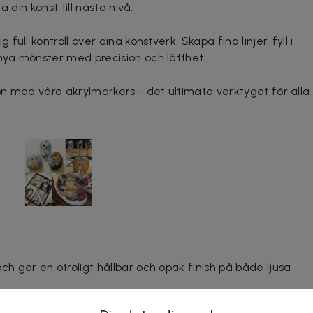
 din konst till nästa nivå.
ll kontroll över dina konstverk. Skapa fina linjer, fyll i
ya mönster med precision och lätthet.
n med våra akrylmarkers - det ultimata verktyget för alla
ch ger en otroligt hållbar och opak finish på både ljusa
de färger - våra markers behåller sin intensitet och