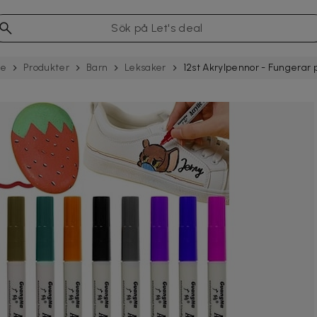
se
Produkter
Barn
Leksaker
12st Akrylpennor - Fungerar p