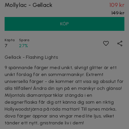
Mollylac - Gellack
109 kr
149 kr
KÖP
Köpta
Spara
7
27%
Gellack - Flashing Lights
9 spännande färger med unikt, silvrigt glitter är ett
unikt förslag för en sommarmanikyr. Extremt
universella färger - de kommer att visa sig absolut för
alla tillfällen! Ändra din syn på en manikyr och glänsa!
Miljontals diamantpartiklar stängda i en
designerflaska får dig att känna dig som en riktig
Hollywoodstjärna på röda mattan! Till synes mörka,
dova färger öppnar sina vingar med lite ljus, vilket
tänder ett nytt, gnistrande liv i dem!