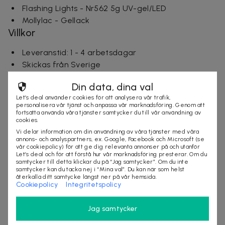
Flashing Lights - Nr562 5g UV-gel/LED
Mollylac - Gellack
Villkor
Leveranstid: 1 - 4 arbetsdagar
Skickas från Sverige
Din data, dina val
Let’s deal använder cookies för att analysera vår trafik,
Säljes av
personalisera vår tjänst och anpassa vår marknadsföring. Genom att
Otego
fortsätta använda våra tjänster samtycker du till vår användning av
cookies.
Organisationsnummer
:
556966-XXXX
Vi delar information om din användning av våra tjänster med våra
http://www.otego.se
annons- och analyspartners, ex. Google, Facebook och Microsoft (se
vår cookiepolicy) för att ge dig relevanta annonser på och utanför
Let’s deal och för att förstå hur vår marknadsföring presterar. Om du
samtycker till detta klickar du på “Jag samtycker”. Om du inte
samtycker kan du tacka nej i “Mina val”. Du kan när som helst
KÖP
återkalla ditt samtycke längst ner på vår hemsida.
Cookiepolicy
Integritetspolicy
Jag samtycker
Andra som kollat på dealen ovan tittar även