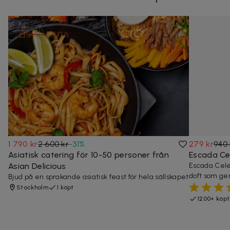
1 790 kr
2 600 kr
-
31
%
279 kr
940 
Asiatisk catering för 10-50 personer från
Escada Ce
Asian Delicious
Escada Cele
doft som ger
Bjud på en sprakande asiatisk feast för hela sällskapet
Stockholm
1 köpt
1200+ köp