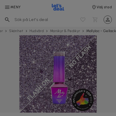
MENY
Välj stad
er
Skönhet
Hudvård
Manikyr & Pedikyr
Mollylac - Gellac