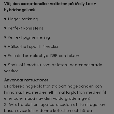
Välj den exceptionella kvaliteten på Molly Lac ♥
hybridnagellack
♥ 1 lager täckning
♥ Perfekt konsistens
♥ Perfekt pigmentering
♥ Hållbarhet upp till 4 veckor
♥ Fri från formaldehyd, DBP och toluen
♥ Soak-off produkt som är lösas i acetonbaserade
vätskor
Användarinstruktioner:
1. Förbered nagelplattan (ta bort nagelbanden och
hinnorna, t.ex. med en elfil, matta plattan med en fil
eller polermaskin av den valda graderingen).
2. Avfetta plattan, applicera sedan ett tunt lager av
basen avsedd för denna kollektion och härda.