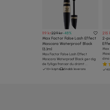
119 kr
229 kr
-
48
%
215 
Max Factor False Lash Effect
2-p
Mascara Waterproof Black
Effe
13,1ml
Max 
Masc
Max Factor False Lash Effect
dina 
Mascara Waterproof Black ger dig
de fylliga fransar du drömt ...
10+ köpta
Snabb leverans
40