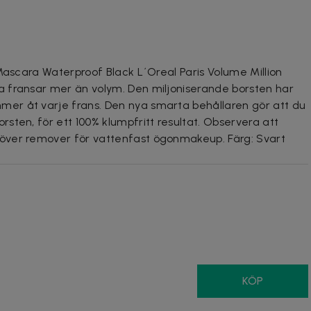
 Mascara Waterproof Black L´Oreal Paris Volume Million
 fransar mer än volym. Den miljoniserande borsten har
er åt varje frans. Den nya smarta behållaren gör att du
sten, för ett 100% klumpfritt resultat. Observera att
över remover för vattenfast ögonmakeup. Färg: Svart
KÖP