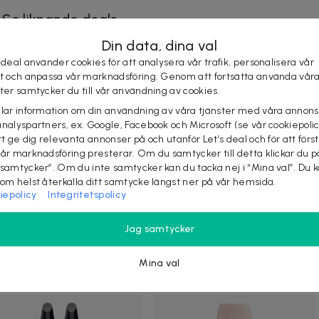
Se liknande deals
Din data, dina val
 deal använder cookies för att analysera vår trafik, personalisera vår
st och anpassa vår marknadsföring. Genom att fortsätta använda vår
ster samtycker du till vår användning av cookies.
elar information om din användning av våra tjänster med våra annons
analyspartners, ex. Google, Facebook och Microsoft (se vår cookiepoli
tt ge dig relevanta annonser på och utanför Let’s deal och för att förs
vår marknadsföring presterar. Om du samtycker till detta klickar du p
r
219 kr
-
57
%
39 kr
69 kr
-
43
%
 samtycker”. Om du inte samtycker kan du tacka nej i “Mina val”. Du 
 Factor 2000 Calorie
Beauty UK Lash Fx
som helst återkalla ditt samtycke längst ner på vår hemsida.
iepolicy
Integritetspolicy
cara Waterproof Black
Waterproof Mascara Black
Beauty UK Define FX Mascara. Få
fylliga, tjocka fransar, med vår
Factor 2000 Calorie Mascara
Jag samtycker
extrema volym- och längdg...
rproof är en vattenfast
ara för upp till 300% mer ...
9 köpta
Snabb leverans
Mina val
+ köpta
Snabb leverans