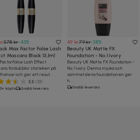
kr
378 kr
-
43
%
49 kr
79 kr
-
38
%
ack Max Factor False Lash
Beauty UK Matte FX
ct Mascara Black 13,1ml
Foundation - No.1 Ivory
FactorFalse Lash Effect
Beauty UK Matte FX Foundation -
ara fördubblar storleken på
No.1 Ivory. Denna mjuka och
fransar och ger ett resul...
sammetslena foundationen ger
h...
3,5
(
33
)
Snabb leverans
0+ köpta
Snabb leverans