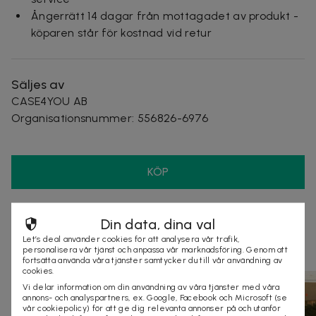
Ångerrätt 14 dagar från mottagadet av produkt -
köparen står för kostnad vid retur
Säljes av
CASE4YOU AB
Organisationsnummer
:
556826-6976
KÖP
Din data, dina val
Andra som kollat på dealen ovan tittar även
Let’s deal använder cookies för att analysera vår trafik,
på
personalisera vår tjänst och anpassa vår marknadsföring. Genom att
fortsätta använda våra tjänster samtycker du till vår användning av
cookies.
Vi delar information om din användning av våra tjänster med våra
annons- och analyspartners, ex. Google, Facebook och Microsoft (se
vår cookiepolicy) för att ge dig relevanta annonser på och utanför