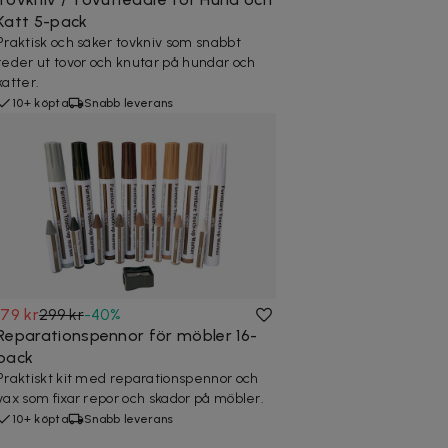
Katt 5-pack
Praktisk och säker tovkniv som snabbt
reder ut tovor och knutar på hundar och
katter.
10+ köpta
Snabb leverans
179 kr
299 kr
-
40
%
Reparationspennor för möbler 16-
pack
Praktiskt kit med reparationspennor och
vax som fixar repor och skador på möbler.
10+ köpta
Snabb leverans