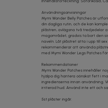
Innehållsförteckning: Soforikosid, Ca
Användningsanvisningar
Mymi Wonder Belly Patches är utfor
din dagliga rutin, och de kan kompl
plåstren, avlägsna två tredjedelar 
magområdet, gradvis ta bort den sist
naveln. Låt plåstret sitta i upp till
rekommenderar att använda plåstre
med Mymi Wonder Legs Patches för 
Rekommendationer
Mymi Wonder Patches innehåller nog
hjälpa dig hantera oönskat fett i m
ingredienserna innan användning. Vi
irriterad hud. Använd inte ett oc
5st plåster ingår.