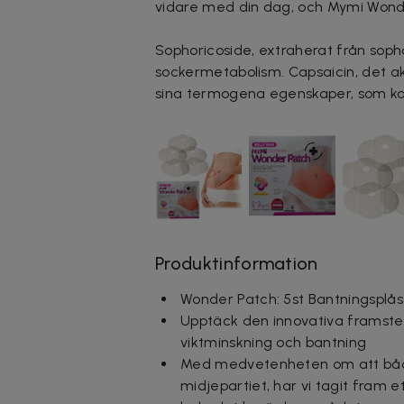
vidare med din dag, och Mymi Wonder
Sophoricoside, extraherat från sopho
sockermetabolism. Capsaicin, det ak
sina termogena egenskaper, som ka
Produktinformation
Wonder Patch: 5st Bantningsplå
Upptäck den innovativa framste
viktminskning och bantning
Med medvetenheten om att både 
midjepartiet, har vi tagit fram 