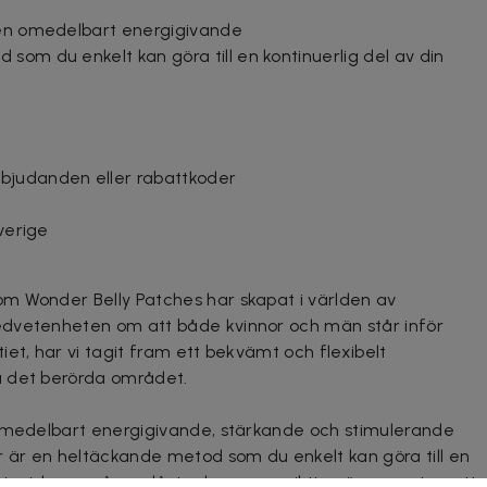
men omedelbart energigivande
som du enkelt kan göra till en kontinuerlig del av din
bjudanden eller rabattkoder
Sverige
m Wonder Belly Patches har skapat i världen av
edvetenheten om att både kvinnor och män står inför
et, har vi tagit fram ett bekvämt och flexibelt
a det berörda området.
 omedelbart energigivande, stärkande och stimulerande
är en heltäckande metod som du enkelt kan göra till en
hygieniska, engångsplåster levererar viktiga ämnen utan att