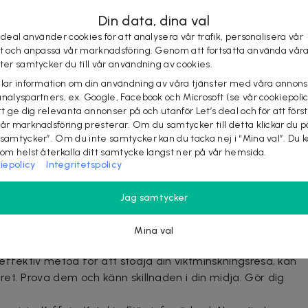
da krämer. Bara sätt på ett plåster på huden innan du går
Din data, dina val
 Belly Patches kan vara den lösning du har letat efter.
 deal använder cookies för att analysera vår trafik, personalisera vår
st och anpassa vår marknadsföring. Genom att fortsätta använda vår
ra japonica, är kopplat till kroppens hantering av fett och
ster samtycker du till vår användning av cookies.
tiva ämnet som ger peppar sin kryddighet, är känt för
elar information om din användning av våra tjänster med våra annons
n stödja en hälsosam metabolism och vikthantering.
analyspartners, ex. Google, Facebook och Microsoft (se vår cookiepoli
tt ge dig relevanta annonser på och utanför Let’s deal och för att förs
vår marknadsföring presterar. Om du samtycker till detta klickar du p
 anses förbättra både fysisk och mental prestation. Det
 samtycker”. Om du inte samtycker kan du tacka nej i “Mina val”. Du 
aptit och hunger. Forskning har visat att koffein kan
som helst återkalla ditt samtycke längst ner på vår hemsida.
vt.
iepolicy
Integritetspolicy
dande egenskaper för kroppen och ge en livlig glöd. Ny
Jag samtycker
ha en koppling till viktreglering. Salicornia herbacea, även
ydkorea, har associerats med att balansera glukosnivåer.
Mina val
effektiv metod för att stödja din viktminskningsresa, kan
et. Prova dem och känn skillnaden i din midja. Gör dig