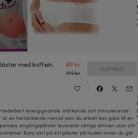
låster med koffein,
89 kr
SLUTSÅLD
199 kr
 omedelbart energigivande, stärkande och stimulerande
är en heltäckande metod som du enkelt kan göra till en
hygieniska, engångsplåster levererar viktiga ämnen utan att
da krämer. Bara sätt på ett plåster på huden innan du går