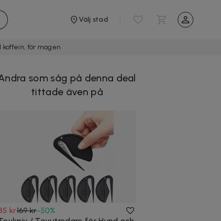
Välj stad
 koffein, för magen
Andra som såg på denna deal
tittade även på
85 kr
169 kr
-
50
%
Tovkniv / Tovutredare för Hund och