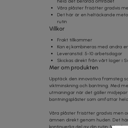
hela det berörda området
Våra plåster frisätter gradvis 
Det här är en heltäckande metod 
rutin
Villkor
Frakt tillkommer
Kan ej kombineras med andra er
Leveranstid: 5-10 arbetsdagar
Skickas direkt från vårt lager i 
Mer om produkten
Upptäck den innovativa framsteg so
viktminskning och bantning. Med m
utmaningar när det gäller midjeparti
bantningsplåster som omfattar hel
Våra plåster frisätter gradvis men
ämnen direkt genom huden. Det här 
kontinuerlig del av din rutin. Våra 