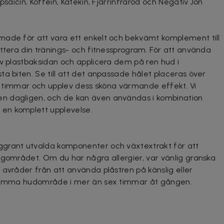
psaicin, Koffein, Katekin, Fjärrinfraröd och Negativ Jon
made för att vara ett enkelt och bekvämt komplement till
ettera din tränings- och fitnessprogram. För att använda
av plastbaksidan och applicera dem på ren hud i
a biten. Se till att det anpassade hålet placeras över
 sex timmar och upplev dess sköna värmande effekt. Vi
n dagligen, och de kan även användas i kombination
en komplett upplevelse.
grant utvalda komponenter och växtextrakt för att
agområdet. Om du har några allergier, var vänlig granska
 avråder från att använda plåstren på känslig eller
h samma hudområde i mer än sex timmar åt gången.