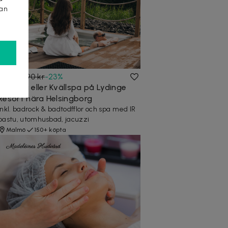
kan
299 kr
390 kr
-
23
%
Dagspa eller Kvällspa på Lydinge
Resort nära Helsingborg
Inkl. badrock & badtodfflor och spa med IR
bastu, utomhusbad, jacuzzi
Malmö
150+ köpta