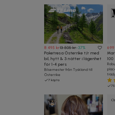
8 495 kr
13 505 kr
-
37
%
699
Paketresa Österrike t/r med
Mark
bil, hytt & 3 nätter i lägenhet
100
för 1-4 pers
Robu
plac
Bilsemester från Tyskland till
träd
Österrike
7 köpta
75