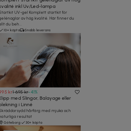
kvalité inkl Uv/Led-lampa
Startkit UV-gel Komplett startkit för
gelénaglar av hög kvalité. Här finner du
allt du beh...
10+ köpta
Snabb leverans
995 kr
1 695 kr
-
41
%
Klipp med Slingor, Balayage eller
blekning i Linné
Skräddarsydd hårfärg med mjuka och
naturliga resultat
Göteborg
30+ köpta