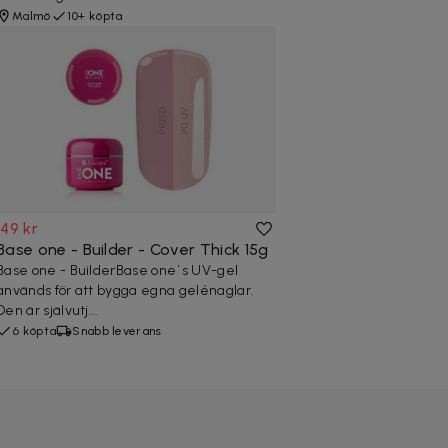
Malmö
10+ köpta
149 kr
Base one - Builder - Cover Thick 15g
Base one - BuilderBase one´s UV-gel
används för att bygga egna gelénaglar.
Den är självutj...
6 köpta
Snabb leverans