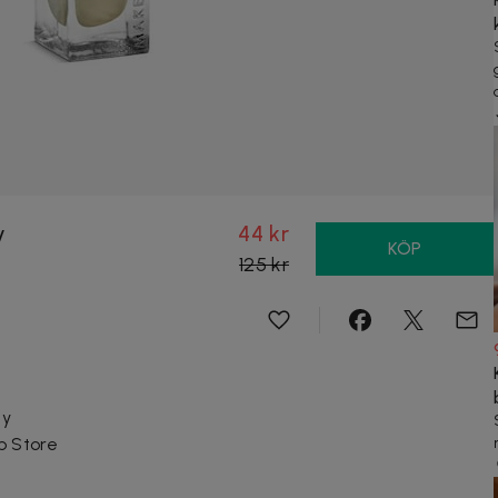
y
44 kr
KÖP
125 kr
cy
p Store