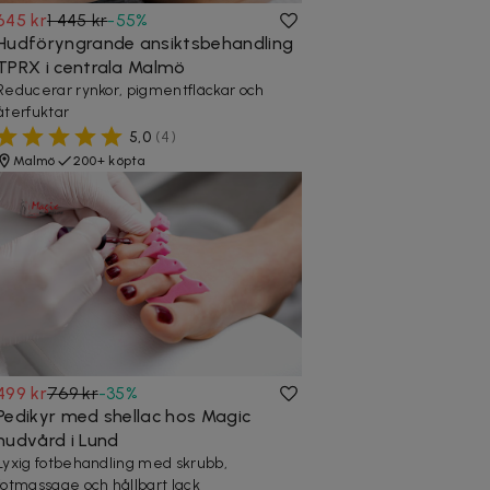
645 kr
1 445 kr
-
55
%
Hudföryngrande ansiktsbehandling
TPRX i centrala Malmö
Reducerar rynkor, pigmentfläckar och
återfuktar
5,0
(
4
)
Malmö
200+ köpta
499 kr
769 kr
-
35
%
Pedikyr med shellac hos Magic
hudvård i Lund
Lyxig fotbehandling med skrubb,
fotmassage och hållbart lack