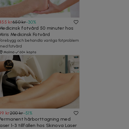
455 kr
650 kr
-
30
%
Medicinsk fotvård 50 minuter hos
Miris Medicinsk Fotvård
Förebygg och behandla vanliga fotproblem
med fotvård
Malmö
60+ köpta
99 kr
200 kr
-
51
%
Permanent hårborttagning med
laser 1-3 tillfällen hos Skinova Laser