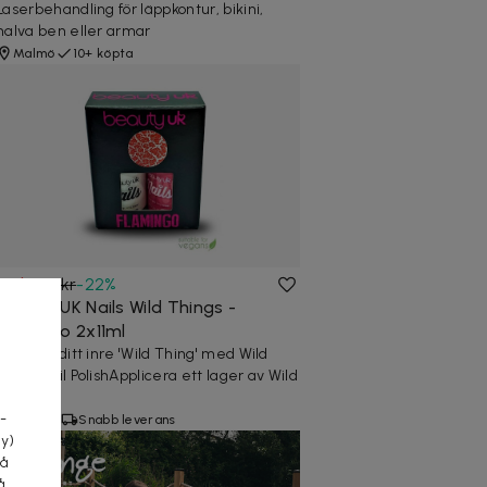
Laserbehandling för läppkontur, bikini,
halva ben eller armar
Malmö
10+ köpta
69 kr
89 kr
-
22
%
Beauty UK Nails Wild Things -
Flamingo 2x11ml
Släpp ut ditt inre 'Wild Thing' med Wild
a
Thing Nail PolishApplicera ett lager av Wild
Thin...
-
6 köpta
Snabb leverans
cy)
tå
å