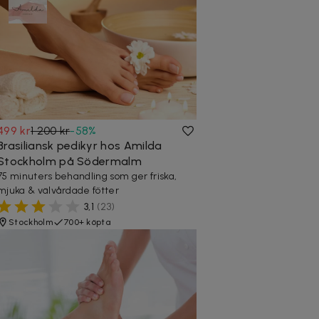
499 kr
1 200 kr
-
58
%
Brasiliansk pedikyr hos Amilda
Stockholm på Södermalm
75 minuters behandling som ger friska,
mjuka & välvårdade fötter
3,1
(
23
)
Stockholm
700+ köpta