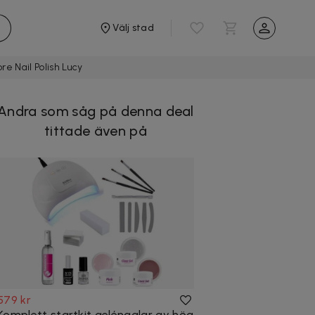
Välj stad
e Nail Polish Lucy
Andra som såg på denna deal
tittade även på
579 kr
Komplett startkit gelénaglar av hög