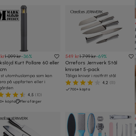
 kr
1 099 kr
-
36
%
549 kr
1 799 kr
-
69
%
slöjd Kurt Pollare 60 eller
Orrefors Jernverk Stål
 cm
knivset 5-pack
st utomhuslampa som kan
Tåliga knivar i rostfritt stål
era på uppfarten eller i
4,2
(
11
)
gården
700+ köpta
4,5
(
10
)
0+ köpta
Flera färger