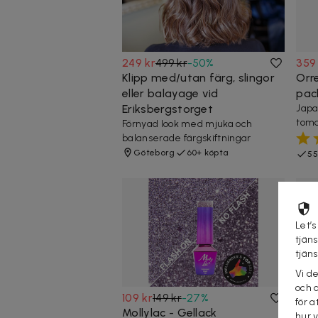
249 kr
499 kr
-
50
%
359
Klipp med/utan färg, slingor
Orre
eller balayage vid
pac
Eriksbergstorget
Japa
toma
Förnyad look med mjuka och
balanserade färgskiftningar
Göteborg
60+ köpta
55
Let’s
tjän
tjän
Vi d
och 
109 kr
149 kr
-
27
%
64 k
för a
Mollylac - Gellack
Vis
hur 