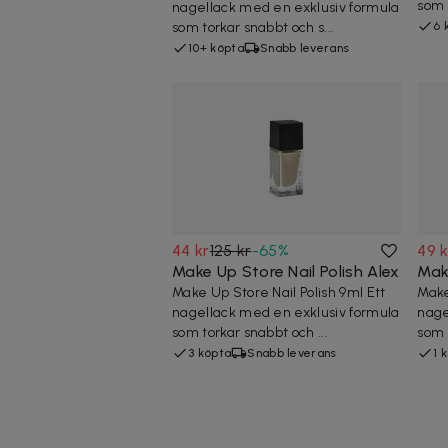
som 
nagellack med en exklusiv formula
som torkar snabbt och s...
6 
10+ köpta
Snabb leverans
44 kr
125 kr
-
65
%
49 k
Make Up Store Nail Polish Alex
Make
Make Up Store Nail Polish 9ml Ett
Make
nagellack med en exklusiv formula
nage
som torkar snabbt och ...
som 
3 köpta
Snabb leverans
1 