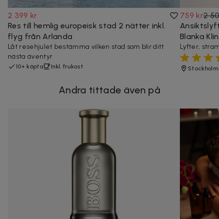
2 399 kr
759 kr
2 50
Res till hemlig europeisk stad 2 nätter inkl.
Ansiktsly
flyg från Arlanda
Blanka Kl
Låt resehjulet bestämma vilken stad som blir ditt
Lyfter, stra
nästa äventyr
10+ köpta
Inkl. frukost
Stockholm
Andra tittade även på