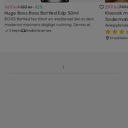
669 kr
1 150 kr
-
42
%
299 kr
799 
Hugo Boss Boss Bottled Edp 50ml
Klassisk m
BOSS Bottled har blivit en etablerad del av den
Söderma
moderna mannens dagliga rustning. Denna el...
Avkopplande
3 köpta
Snabb leverans
Stockholm