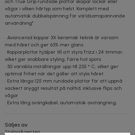
och True Grip rundade plattor skapar lockar eller
vågor i vilken hårtyp som helst. Komplett med
automatisk dubbelspänning för världsomspännande
användning*.
• Avancerad koppar 3X keramisk teknik är varsam
med håret och ger 63% mer glans
• Kopparplattor hjälper till att styra frizz i 24 timmar,
vilket ger snabbare styling, färre hot spots
• 30 variabla inställningar upp till 235 ° C, vilket ger
optimal frihet när det gäller att styla håret
• Extra långa 125 mm rundade plattor för att uppnå
vackert snyggt resultat på nolltid, inklusive flips och
vågor
• Extra lång svängkabel, automatisk avstängning,
Säljes av
StylingAgenten