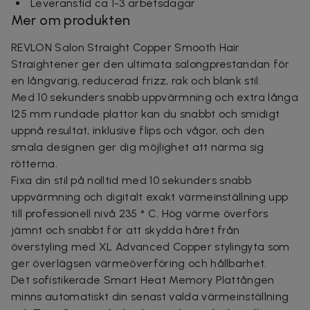
Leveranstid ca 1-3 arbetsdagar
Mer om produkten
REVLON Salon Straight Copper Smooth Hair
Straightener ger den ultimata salongprestandan för
en långvarig, reducerad frizz, rak och blank stil.
Med 10 sekunders snabb uppvärmning och extra långa
125 mm rundade plattor kan du snabbt och smidigt
uppnå resultat, inklusive flips och vågor, och den
smala designen ger dig möjlighet att närma sig
rötterna.
Fixa din stil på nolltid med 10 sekunders snabb
uppvärmning och digitalt exakt värmeinställning upp
till professionell nivå 235 ° C. Hög värme överförs
jämnt och snabbt för att skydda håret från
överstyling med XL Advanced Copper stylingyta som
ger överlägsen värmeöverföring och hållbarhet.
Det sofistikerade Smart Heat Memory Plattången
minns automatiskt din senast valda värmeinställning