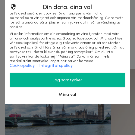
Organisationsnummer
:
556797-9819
Din data, dina val
Let’s deal använder cookies för att analysera vår trafik,
personalisera vår tjänst och anpassa vår marknadsföring. Genom att
fortsätta använda våra tjänster samtycker du till vår användning av
KÖP
cookies.
Vi delar information om din användning av våra tjänster med våra
annons- och analyspartners, ex. Google, Facebook och Microsoft (se
vår cookiepolicy) för att ge dig relevanta annonser på och utanför
Let’s deal och för att förstå hur vår marknadsföring presterar. Om du
Andra som kollat på dealen ovan tittar även
samtycker till detta klickar du på “Jag samtycker”. Om du inte
samtycker kan du tacka nej i “Mina val”. Du kan när som helst
på
återkalla ditt samtycke längst ner på vår hemsida.
Cookiepolicy
Integritetspolicy
Jag samtycker
Mina val