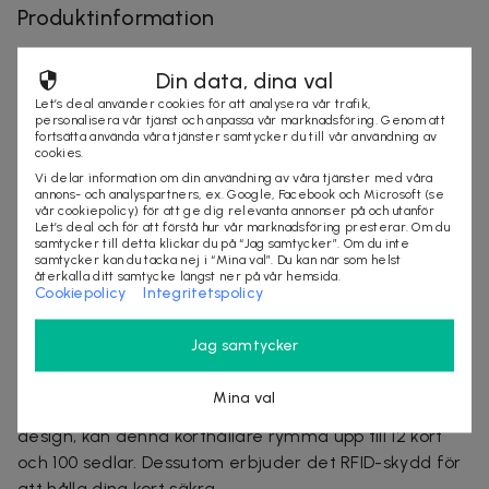
Produktinformation
Tillverkad av tåligt och långvarigt rostfritt stål.
Din data, dina val
Elegant metalltextur för ett exklusivt intryck.
Let’s deal använder cookies för att analysera vår trafik,
Plats för upp till 12 kort och 100 sedlar.
personalisera vår tjänst och anpassa vår marknadsföring. Genom att
fortsätta använda våra tjänster samtycker du till vår användning av
RFID-skydd för att säkert skydda dina kort.
cookies.
Finns i tre olika färger. Mått: 86 x 54 x 7 mm.
Vi delar information om din användning av våra tjänster med våra
Villkor
annons- och analyspartners, ex. Google, Facebook och Microsoft (se
vår cookiepolicy) för att ge dig relevanta annonser på och utanför
Let’s deal och för att förstå hur vår marknadsföring presterar. Om du
Frakt tillkommer
samtycker till detta klickar du på “Jag samtycker”. Om du inte
Leveranstid: 6-12 arbetsdagar
samtycker kan du tacka nej i “Mina val”. Du kan när som helst
återkalla ditt samtycke längst ner på vår hemsida.
Mer om produkten
Cookiepolicy
Integritetspolicy
Vår aluminium korthållare med RFID-skydd kombinerar
Jag samtycker
funktionalitet och elegans. Tillverkad av rostfritt stål
för hållbarhet, den har en exklusiv metalltextur som
Mina val
ger ett sofistikerat intryck. Trots sin smala och lätta
design, kan denna korthållare rymma upp till 12 kort
och 100 sedlar. Dessutom erbjuder det RFID-skydd för
att hålla dina kort säkra.