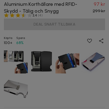
Aluminium Korthållare med RFID-
97 kr
Skydd - Tålig och Snygg
299 kr
3,4
(
4
)
DEAL SNART TILLBAKA
Köpta
Spara
100+
68%