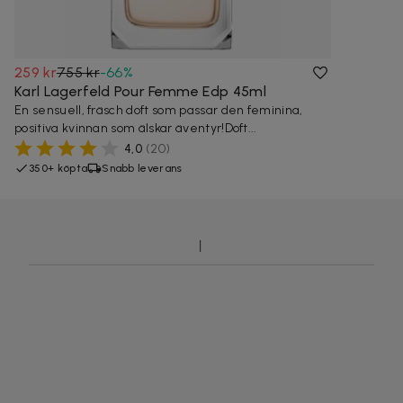
259 kr
755 kr
-
66
%
Karl Lagerfeld Pour Femme Edp 45ml
En sensuell, fräsch doft som passar den feminina,
positiva kvinnan som älskar äventyr!Doft...
4,0
(
20
)
350+ köpta
Snabb leverans