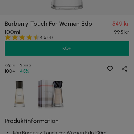
Burberry Touch For Women Edp
549 kr
100ml
995 kr
4,6
(
4
)
KÖP
Köpta
Spara
100+
45%
Produktinformation
Köp Burberry Touch For Women Edp 100ml