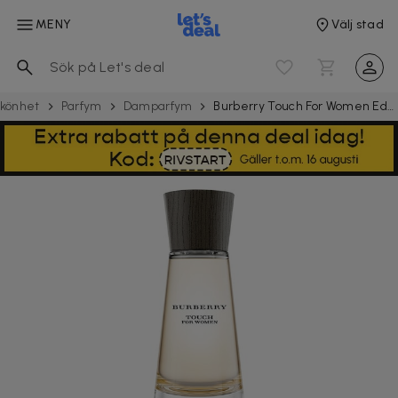
MENY
Välj stad
könhet
Parfym
Damparfym
Burberry Touch For Women Edp 100ml