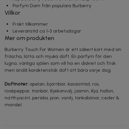
Parfym Dam från populära Burberry
Villkor
Frakt tillkommer
Leveranstid ca 1-3 arbetsdagar
Mer om produkten
Burberry Touch For Women är ett säkert kort med sin
fräscha, lätta och mjuka doft. En parfym för den
lugna, vänliga själen som vill ha en diskret och frisk
men ändå karakteristisk doft att bära varje dag.
Doftnoter:
apelsin, björnbär, kassiaträd, ros,
rosépeppar, tranbär, liljekonvalj, jasmin, lilja, hallon,
natthyacint, persika, pion, vanilj, tonkabönor, ceder &
mandel.