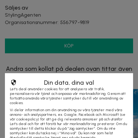
Säljes av
StylingAgenten
Organisationsnummer
:
556797-9819
KÖP
Andra som kollat på dealen ovan tittar även
på
Din data, dina val
Let’s deal använder cookies för att analysera vår trafik,
personalisera vår tjänst och anpassa vår marknadsföring. Genom att
fortsätta använda våra tjänster samtycker du till vår användning av
cookies.
Vi delar information om din användning av våra tjänster med våra
annons- och analyspartners, ex. Google, Facebook och Microsoft (se
vår cookiepolicy) för att ge dig relevanta annonser på och utanför
Let’s deal och för att förstå hur vår marknadsföring presterar. Om du
samtycker till detta klickar du på “Jag samtycker”. Om du inte
samtycker kan du tacka nej i “Mina val”. Du kan när som helst
återkalla ditt samtycke längst ner på vår hemsida.