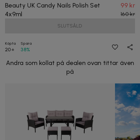
Beauty UK Candy Nails Polish Set
99 kr
4x9ml
160 kr
SLUTSÅLD
Köpta
Spara
20+
38%
Andra som kollat på dealen ovan tittar även
på