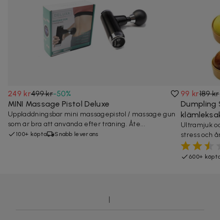
249 kr
499 kr
-
50
%
99 kr
189 kr
MINI Massage Pistol Deluxe
Dumpling 
Uppladdningsbar mini massagepistol / massage gun
klämleksa
som är bra att använda efter träning. Åte...
Ultramjuk oc
100+ köpta
Snabb leverans
stress och å
600+ köpt