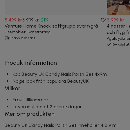
5 499 kr
6 999 kr
-
21
%
3 999 kr
Venture Home Knock soffgrupp svart/grå
4 nätter 
Utemöbler i konstrotting
och flyg f
Snabb leverans
Agafayöknen
10+ köpta
Produktinformation
Köp Beauty UK Candy Nails Polish Set 4x9ml
Nagellack från populära BeautyUK
Villkor
Frakt tillkommer
Leveranstid ca 1-3 arbetsdagar
Mer om produkten
Beauty UK Candy Nails Polish Set innehåller 4 x 9 ml