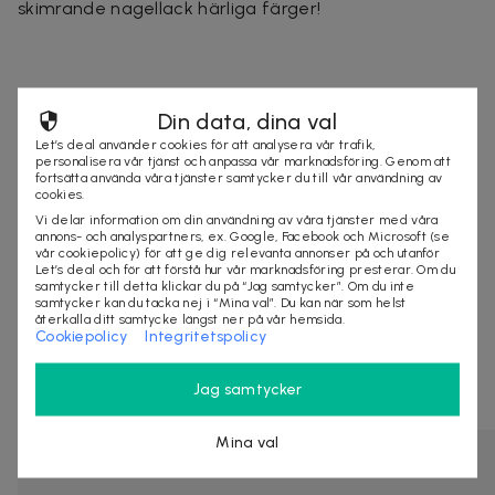
skimrande nagellack härliga färger!
Din data, dina val
Let’s deal använder cookies för att analysera vår trafik,
personalisera vår tjänst och anpassa vår marknadsföring. Genom att
Säljes av
fortsätta använda våra tjänster samtycker du till vår användning av
StylingAgenten
cookies.
Organisationsnummer
:
556797-9819
Vi delar information om din användning av våra tjänster med våra
annons- och analyspartners, ex. Google, Facebook och Microsoft (se
vår cookiepolicy) för att ge dig relevanta annonser på och utanför
Let’s deal och för att förstå hur vår marknadsföring presterar. Om du
samtycker till detta klickar du på “Jag samtycker”. Om du inte
samtycker kan du tacka nej i “Mina val”. Du kan när som helst
SLUTSÅLD
återkalla ditt samtycke längst ner på vår hemsida.
Cookiepolicy
Integritetspolicy
Andra som såg på denna deal har även köpt
Jag samtycker
Mina val