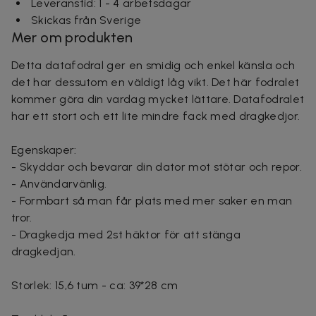
Leveranstid: 1 - 4 arbetsdagar
Skickas från Sverige
Mer om produkten
Detta datafodral ger en smidig och enkel känsla och
det har dessutom en väldigt låg vikt. Det här fodralet
kommer göra din vardag mycket lättare. Datafodralet
har ett stort och ett lite mindre fack med dragkedjor.
Egenskaper:
- Skyddar och bevarar din dator mot stötar och repor.
- Användarvänlig.
- Formbart så man får plats med mer saker en man
tror.
- Dragkedja med 2st häktor för att stänga
dragkedjan.
Storlek: 15,6 tum - ca: 39*28 cm