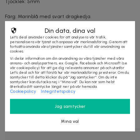
Tjocklek: 5mm
Färg: Marinblå med svart dragkedja.
Din data, dina val
Let’s deal använder cookies för att analysera vår trafik,
personalisera vår tjänst och anpassa vår marknadsföring. Genom att
Säljes av
fortsätta använda våra tjänster samtycker du till vår användning av
cookies.
Otego
Vi delar information om din användning av våra tjänster med våra
Organisationsnummer
:
556966-XXXX
annons- och analyspartners, ex. Google, Facebook och Microsoft (se
vår cookiepolicy) för att ge dig relevanta annonser på och utanför
http://www.otego.se
Let’s deal och för att förstå hur vår marknadsföring presterar. Om du
samtycker till detta klickar du på “Jag samtycker”. Om du inte
samtycker kan du tacka nej i “Mina val”. Du kan när som helst
återkalla ditt samtycke längst ner på vår hemsida.
Cookiepolicy
Integritetspolicy
KÖP
Jag samtycker
Se liknande deals
Mina val