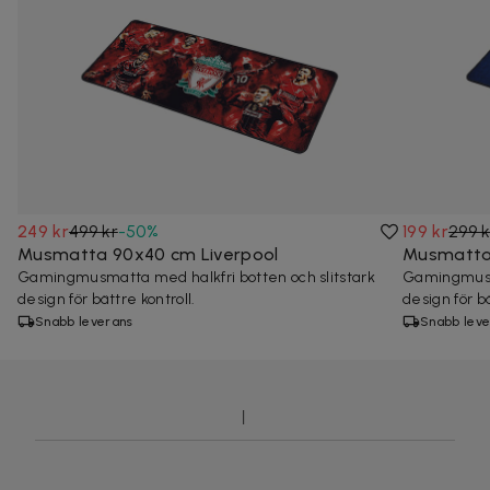
249 kr
499 kr
-
50
%
199 kr
299 k
Musmatta 90x40 cm Liverpool
Musmatta
Gamingmusmatta med halkfri botten och slitstark
Gamingmusma
design för bättre kontroll.
design för bä
Snabb leverans
Snabb leve