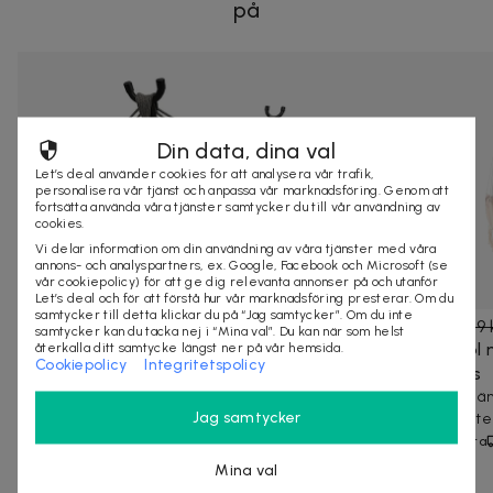
på
Din data, dina val
Let’s deal använder cookies för att analysera vår trafik,
personalisera vår tjänst och anpassa vår marknadsföring. Genom att
fortsätta använda våra tjänster samtycker du till vår användning av
cookies.
Vi delar information om din användning av våra tjänster med våra
annons- och analyspartners, ex. Google, Facebook och Microsoft (se
vår cookiepolicy) för att ge dig relevanta annonser på och utanför
Let’s deal och för att förstå hur vår marknadsföring presterar. Om du
samtycker till detta klickar du på “Jag samtycker”. Om du inte
1 049 kr
1 599 kr
-
34
%
399 kr
599 
samtycker kan du tacka nej i “Mina val”. Du kan när som helst
Hängmatta med stativ 200x100 cm
Hängstol 
återkalla ditt samtycke längst ner på vår hemsida.
Cookiepolicy
Integritetspolicy
Bekväm dubbel hängmatta med stabil ställning för
utomhus
avkoppling ute och hemma.
Bekväm häng
Jag samtycker
trädgård, te
3,4
(
4
)
40+ köpta
90+ köpta
Snabb leverans
Se liknande deals
Mina val