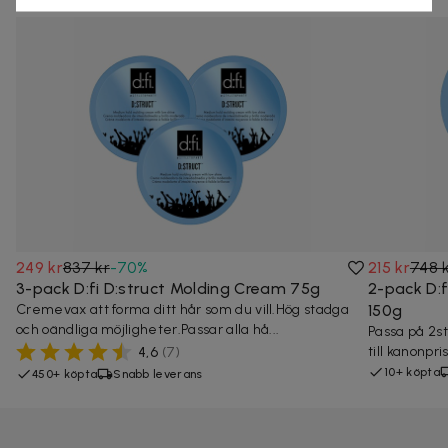
249 kr
837 kr
-
70
%
215 kr
748 
3-pack D:fi D:struct Molding Cream 75g
2-pack D:f
Cremevax att forma ditt hår som du vill.Hög stadga
150g
och oändliga möjligheter.Passar alla hå...
Passa på 2st
till kanonpr
4,6
(
7
)
10+ köpta
450+ köpta
Snabb leverans