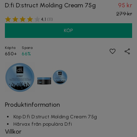
D:fi D:struct Molding Cream 75g
95 kr
279 kr
4,1
(
11
)
KÖP
Köpta
Spara
650+
66%
Produktinformation
Köp D:fi D:struct Molding Cream 75g
Hårvax från populära D:fi
Villkor