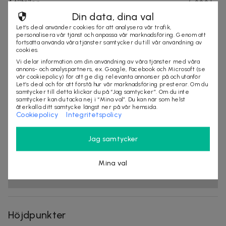
4 tillfällen
6 000 kr
Din data, dina val
Let’s deal använder cookies för att analysera vår trafik,
DEAL AVSLUTAD
personalisera vår tjänst och anpassa vår marknadsföring. Genom att
fortsätta använda våra tjänster samtycker du till vår användning av
cookies.
Vi delar information om din användning av våra tjänster med våra
Mage
2 000 kr
annons- och analyspartners, ex. Google, Facebook och Microsoft (se
4 tillfällen
6 000 kr
vår cookiepolicy) för att ge dig relevanta annonser på och utanför
Let’s deal och för att förstå hur vår marknadsföring presterar. Om du
samtycker till detta klickar du på “Jag samtycker”. Om du inte
samtycker kan du tacka nej i “Mina val”. Du kan när som helst
DEAL AVSLUTAD
återkalla ditt samtycke längst ner på vår hemsida.
Cookiepolicy
Integritetspolicy
Rygg
3 000 kr
Jag samtycker
4 tillfällen
8 000 kr
Mina val
DEAL AVSLUTAD
Höjdpunkter