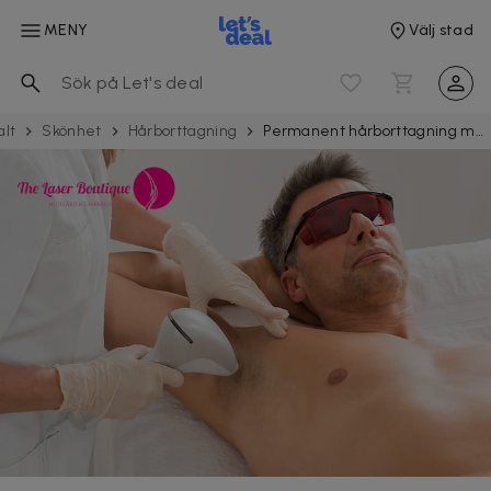
MENY
Välj stad
alt
Skönhet
Hår­borttag­ning
Permanent hårborttagning med laser för män 4 tillfällen