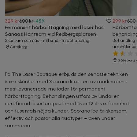
329 kr
600 kr
-
45
%
299 kr
600 
Permanent hårborttagning med laser hos
Hårborttag
Sanaas Hairteam vid Redbergsplatsen
behandlin
Skonsam och nästintill smärtfri behandling
Behandling s
armhålor oc
Göteborg
Göteborg
På The Laser Boutique erbjuds den senaste tekniken
inom skönhet med Soprano Ice – en av marknadens
mest avancerade metoder för permanent
hårborttagning. Behandlingen utförs av Linda, en
certifierad laserterapeut med över 12 års erfarenhet
och tusentals nöjda kunder. Soprano Ice är skonsam,
effektiv och passar alla hudtyper – även under
sommaren.