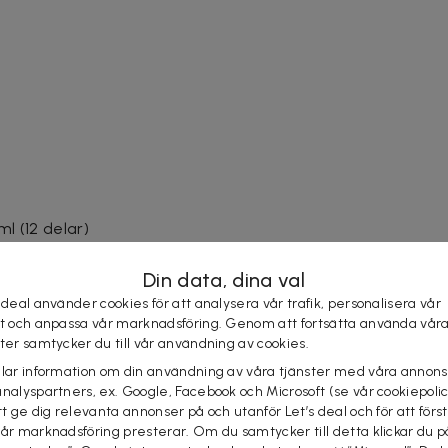
ml (12 delar)
Din data, dina val
 deal använder cookies för att analysera vår trafik, personalisera vår
st och anpassa vår marknadsföring. Genom att fortsätta använda vår
ster samtycker du till vår användning av cookies.
elar information om din användning av våra tjänster med våra annons
analyspartners, ex. Google, Facebook och Microsoft (se vår cookiepoli
tt ge dig relevanta annonser på och utanför Let’s deal och för att förs
vår marknadsföring presterar. Om du samtycker till detta klickar du p