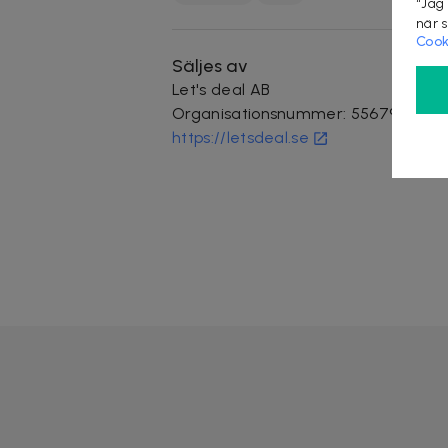
“Jag
när 
Cook
Säljes av
Let's deal AB
Organisationsnummer
:
556796-346
https://letsdeal.se