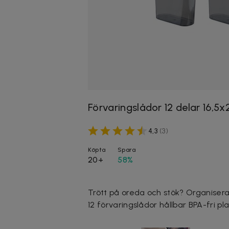
Förvaringslådor 12 delar 16,5
4,3
(
3
)
Köpta
Spara
20+
58%
Trött på oreda och stök? Organisera
12 förvaringslådor hållbar BPA-fri pla