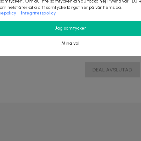
 samtycker”. Om du inte samtycker kan du tacka nej i “Mina val”. Du 
som helst återkalla ditt samtycke längst ner på vår hemsida.
iepolicy
Integritetspolicy
Jag samtycker
6
Mina val
DEAL AVSLUTAD