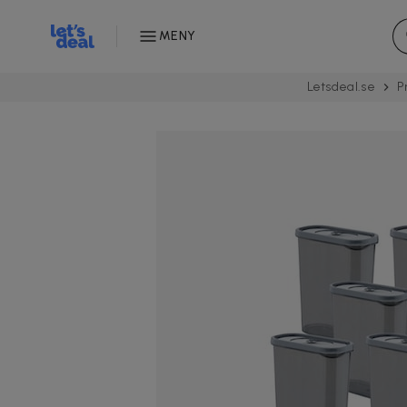
MENY
Letsdeal.se
P