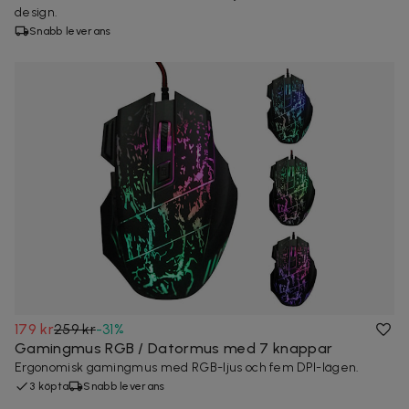
design.
Snabb leverans
179 kr
259 kr
-
31
%
Gamingmus RGB / Datormus med 7 knappar
Ergonomisk gamingmus med RGB-ljus och fem DPI-lägen.
3 köpta
Snabb leverans