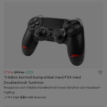
179 kr
399 kr
-
55
%
Trådlös kontroll kompatibel med PS4 med
Doubleshock funktion
Responsiv och trådlös handkontroll med vibration och headset-
ingång.
10+ köpta
Snabb leverans