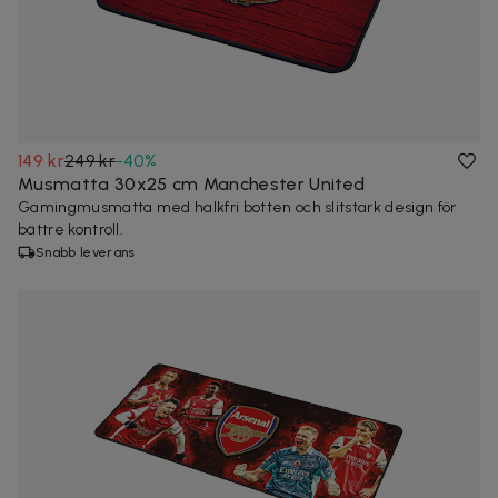
149 kr
249 kr
-
40
%
Musmatta 30x25 cm Manchester United
Gamingmusmatta med halkfri botten och slitstark design för
bättre kontroll.
Snabb leverans