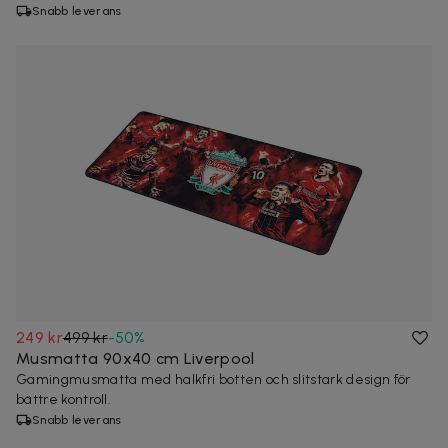
Snabb leverans
249 kr
499 kr
-
50
%
Musmatta 90x40 cm Liverpool
Gamingmusmatta med halkfri botten och slitstark design för
bättre kontroll.
Snabb leverans