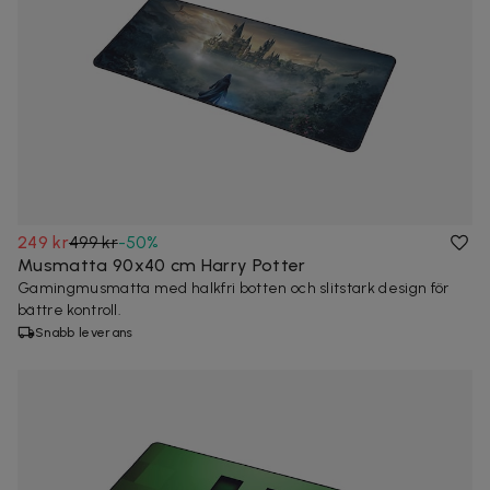
249 kr
499 kr
-
50
%
Musmatta 90x40 cm Harry Potter
Gamingmusmatta med halkfri botten och slitstark design för
bättre kontroll.
Snabb leverans