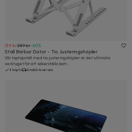
139 kr
349 kr
-
60
%
Ställ Bärbar Dator - Tio Justeringshöjder
Vår laptopställ med tio justeringshöjder är det ultimata
verktyget för att säkerställa kom...
4 köpta
Snabb leverans