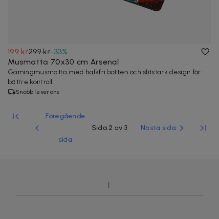
199 kr
299 kr
-
33
%
Musmatta 70x30 cm Arsenal
Gamingmusmatta med halkfri botten och slitstark design för
bättre kontroll.
Snabb leverans
Föregående
Sida 2 av 3
Nästa sida
sida