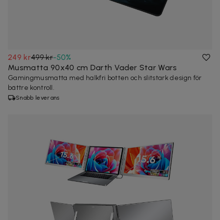
249 kr
499 kr
-
50
%
Musmatta 90x40 cm Darth Vader Star Wars
Gamingmusmatta med halkfri botten och slitstark design för
bättre kontroll.
Snabb leverans