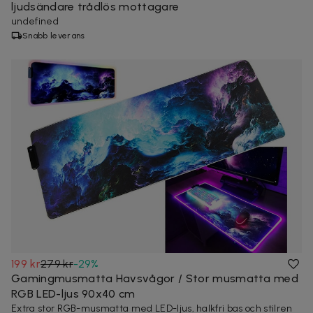
ljudsändare trådlös mottagare
undefined
Snabb leverans
199 kr
279 kr
-
29
%
Gamingmusmatta Havsvågor / Stor musmatta med
RGB LED-ljus 90x40 cm
Extra stor RGB-musmatta med LED-ljus, halkfri bas och stilren