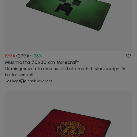
199 kr
299 kr
-
33
%
Musmatta 70x30 cm Minecraft
Gamingmusmatta med halkfri botten och slitstark design för
bättre kontroll.
1 köpt
Snabb leverans