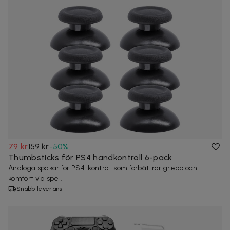
79 kr
159 kr
-
50
%
Thumbsticks för PS4 handkontroll 6-pack
Analoga spakar för PS4-kontroll som förbättrar grepp och
komfort vid spel.
Snabb leverans