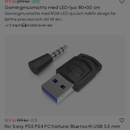
199 kr
299 kr
-
33
%
Gamingmusmatta med LED-ljus 80×30 cm
Gamingmusmatta med RGB-LED-ljus och halkfri design för
bättre precision och stil till skri...
2 köpta
Snabb leverans
169 kr
199 kr
-
15
%
För Sony PS5 PS4 PC hörlurar Bluetooth USB 3,5 mm