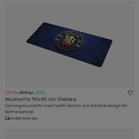
249 kr
499 kr
-
50
%
Musmatta 90x40 cm Chelsea
Gamingmusmatta med halkfri botten och slitstark design för
bättre kontroll.
Snabb leverans