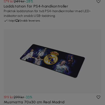
179 kr
249 kr
-
28
%
Laddstation för PS4-handkontroller
Praktisk laddstation för två PS4-handkontroller med LED-
indikator och snabb USB-laddning.
1 köpt
Snabb leverans
199 kr
299 kr
-
33
%
Musmatta 70x30 cm Real Madrid