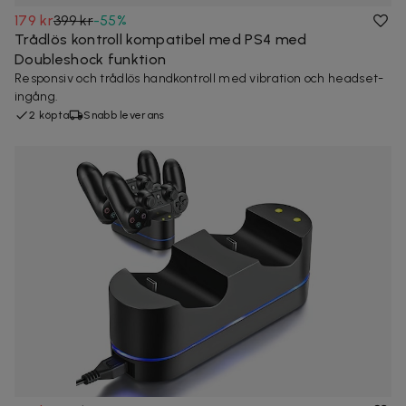
179 kr
399 kr
-
55
%
Trådlös kontroll kompatibel med PS4 med
Doubleshock funktion
Responsiv och trådlös handkontroll med vibration och headset-
ingång.
2 köpta
Snabb leverans