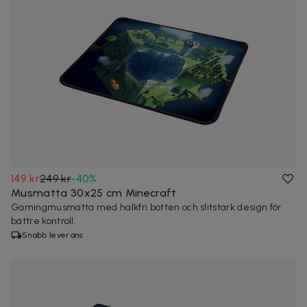
149 kr
249 kr
-
40
%
Musmatta 30x25 cm Minecraft
Gamingmusmatta med halkfri botten och slitstark design för
bättre kontroll.
Snabb leverans