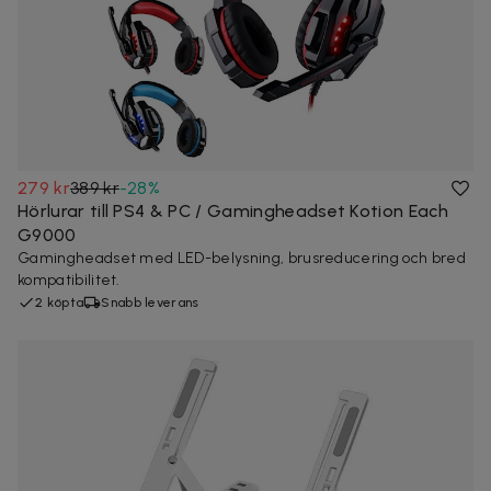
279 kr
389 kr
-
28
%
Hörlurar till PS4 & PC / Gamingheadset Kotion Each
G9000
Gamingheadset med LED-belysning, brusreducering och bred
kompatibilitet.
2 köpta
Snabb leverans