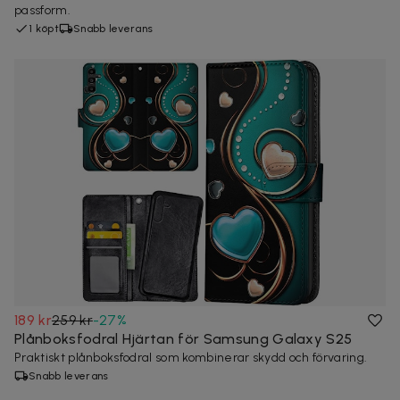
passform.
1 köpt
Snabb leverans
189 kr
259 kr
-
27
%
Plånboksfodral Hjärtan för Samsung Galaxy S25
Praktiskt plånboksfodral som kombinerar skydd och förvaring.
Snabb leverans