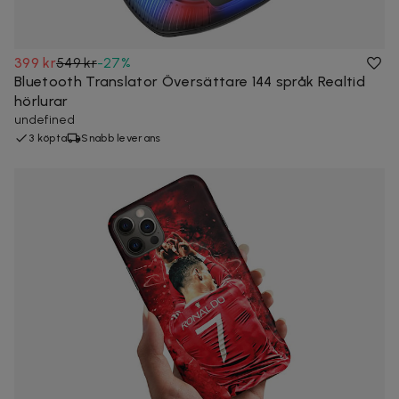
399 kr
549 kr
-
27
%
Bluetooth Translator Översättare 144 språk Realtid
hörlurar
undefined
3 köpta
Snabb leverans