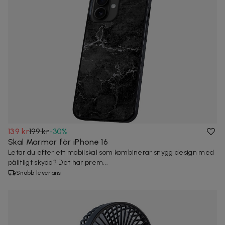
139 kr
199 kr
-
30
%
Skal Marmor för iPhone 16
Letar du efter ett mobilskal som kombinerar snygg design med
pålitligt skydd? Det här prem...
Snabb leverans