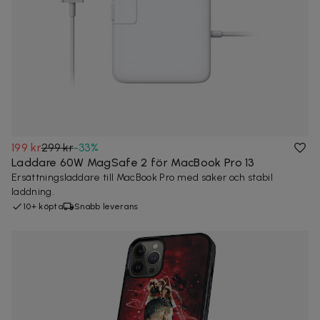
199 kr
299 kr
-
33
%
Laddare 60W MagSafe 2 för MacBook Pro 13
Ersättningsladdare till MacBook Pro med säker och stabil
laddning.
10+ köpta
Snabb leverans