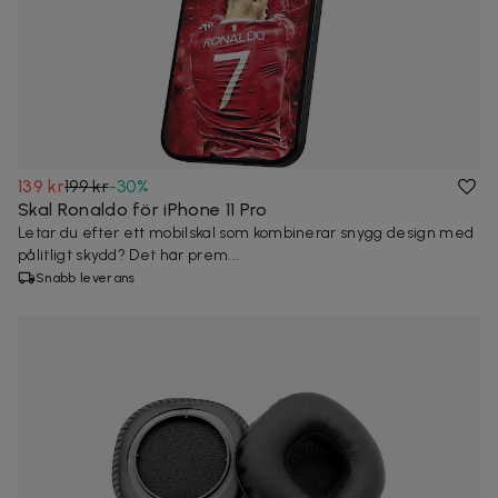
139 kr
199 kr
-
30
%
Skal Ronaldo för iPhone 11 Pro
Letar du efter ett mobilskal som kombinerar snygg design med
pålitligt skydd? Det här prem...
Snabb leverans