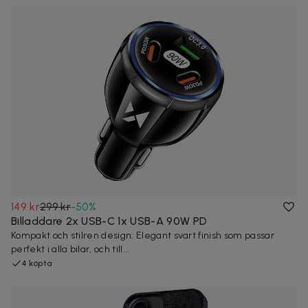
149 kr
299 kr
-
50
%
Billaddare 2x USB-C 1x USB-A 90W PD
Kompakt och stilren design: Elegant svart finish som passar
perfekt i alla bilar, och till...
4 köpta