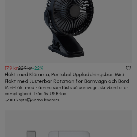
179 kr
229 kr
-
22
%
Fläkt med Klämma, Portabel Uppladdningsbar Mini
Fläkt med Justerbar Rotation för Barnvagn och Bord
Mini-fläkt med klämma som fästs på barnvagn, skrivbord eller
campingbord. Trådlös, USB-lad...
10+ köpta
Snabb leverans