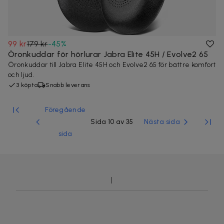
99 kr
179 kr
-
45
%
Öronkuddar för hörlurar Jabra Elite 45H / Evolve2 65
Öronkuddar till Jabra Elite 45H och Evolve2 65 för bättre komfort
och ljud.
3 köpta
Snabb leverans
Föregående
Sida 10 av 35
Nästa sida
sida