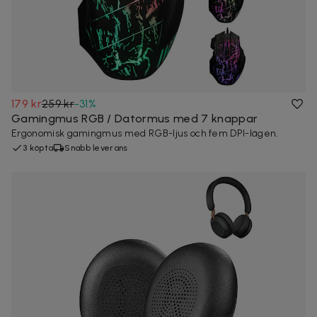
179 kr
259 kr
-
31
%
Gamingmus RGB / Datormus med 7 knappar
Ergonomisk gamingmus med RGB-ljus och fem DPI-lägen.
3 köpta
Snabb leverans