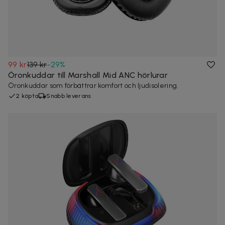
99 kr
139 kr
-
29
%
Öronkuddar till Marshall Mid ANC hörlurar
Öronkuddar som förbättrar komfort och ljudisolering.
2 köpta
Snabb leverans