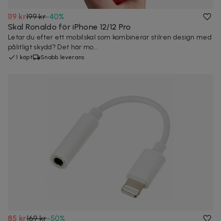
119 kr
199 kr
-
40
%
Skal Ronaldo för iPhone 12/12 Pro
Letar du efter ett mobilskal som kombinerar stilren design med
pålitligt skydd? Det här mo...
1 köpt
Snabb leverans
85 kr
169 kr
-
50
%