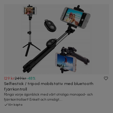
129 kr
249 kr
-
48
%
Selfiestick / tripod mobilstativ med bluetooth
fjärrkontroll
Fånga varje ögonblick med vårt otroliga monopod- och
fjärrkontrollset! Enkelt och smidigt,...
10+ köpta