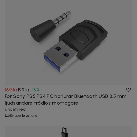
169 kr
199 kr
-
15
%
För Sony PS5 PS4 PC hörlurar Bluetooth USB 3,5 mm
ljudsändare trådlös mottagare
undefined
Snabb leverans