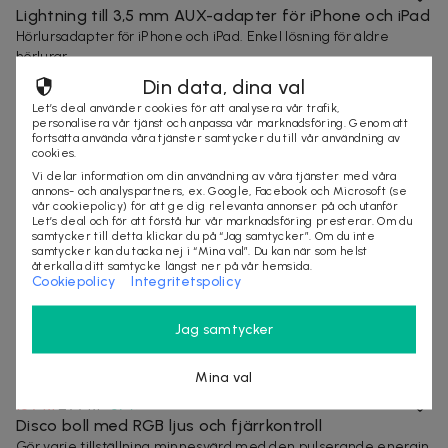
Lightning till 3,5 mm AUX-adapter för iPhone och iPad
Hörlursadapter för iPhone och iPad. Enkel lösning för äldre
hörlurar.
2 köpta
Snabb leverans
Din data, dina val
Let’s deal använder cookies för att analysera vår trafik,
personalisera vår tjänst och anpassa vår marknadsföring. Genom att
fortsätta använda våra tjänster samtycker du till vår användning av
cookies.
Vi delar information om din användning av våra tjänster med våra
annons- och analyspartners, ex. Google, Facebook och Microsoft (se
vår cookiepolicy) för att ge dig relevanta annonser på och utanför
Let’s deal och för att förstå hur vår marknadsföring presterar. Om du
samtycker till detta klickar du på “Jag samtycker”. Om du inte
samtycker kan du tacka nej i “Mina val”. Du kan när som helst
återkalla ditt samtycke längst ner på vår hemsida.
Cookiepolicy
Integritetspolicy
Jag samtycker
Mina val
189 kr
299 kr
-
37
%
Disco boll med RGB ljus och fjärrkontroll
Gör varje tillställning minnesvärd med den pulserande energin