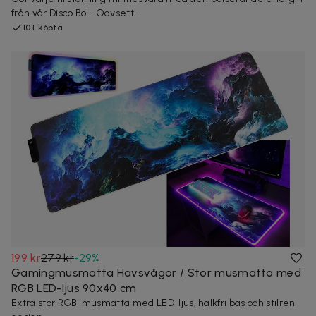
från vår Disco Boll. Oavsett...
10+ köpta
199 kr
279 kr
-
29
%
Gamingmusmatta Havsvågor / Stor musmatta med
RGB LED-ljus 90x40 cm
Extra stor RGB-musmatta med LED-ljus, halkfri bas och stilren