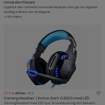
minneskortläsare
Upptäck den ultimata minneskortläsaren som gör din digitala
vardag enklare och smidigare! ...
20+ köpta
279 kr
499 kr
-
44
%
Gaming Headset / Kotion Each G2000 med LED
Gamingheadset med LED-ljus, brusreducering och bekväm