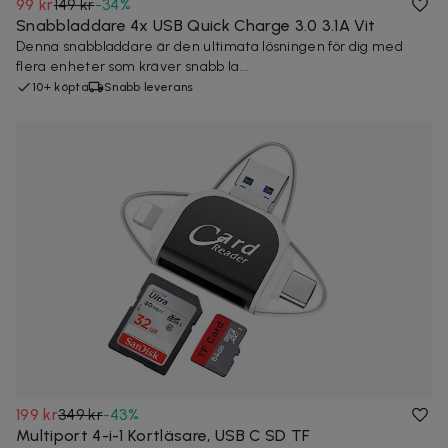
99 kr
149 kr
-
34
%
Snabbladdare 4x USB Quick Charge 3.0 3.1A Vit
Denna snabbladdare är den ultimata lösningen för dig med
flera enheter som kräver snabb la...
10+ köpta
Snabb leverans
199 kr
349 kr
-
43
%
Multiport 4-i-1 Kortläsare, USB C SD TF