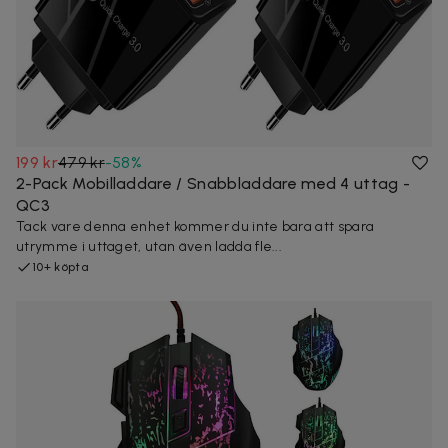
199 kr
479 kr
-
58
%
2-Pack Mobilladdare / Snabbladdare med 4 uttag -
QC3
Tack vare denna enhet kommer du inte bara att spara
utrymme i uttaget, utan även ladda fle...
10+ köpta