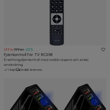
149 kr
199 kr
-
25
%
Fjärrkontroll för TV RC5118
Ersättningsfjärrkontroll med snabb respons och enkel
användning.
1 köpt
Snabb leverans