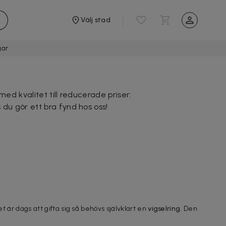
Välj stad
gar
med kvalitet till reducerade priser:
 du gör ett bra fynd hos oss!
det är dags att gifta sig så behövs självklart en
vigselring
. Den