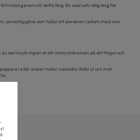
förtvivlad genom att skifta färg.
En cool och rolig ring för
 fin, personlig gåva som hyllar att personen lyckats med sina
k du ska ha på ringen är att mäta omkretsen på ditt finger och
 papperet eller snöret möter varandra. Räta ut och mät
 ha.
a
-
cy)
tå