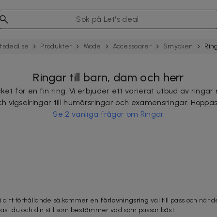
tsdeal.se
Produkter
Mode
Acces­soarer
Smycken
Rin
Ringar till barn, dam och herr
et för en fin ring. Vi erbjuder ett varierat utbud av ringar 
och vigselringar till humörsringar och examensringar. Hoppas
Se 2 vanliga frågor om Ringar
eg i ditt förhållande så kommer en
förlovningsring
väl till pass och när 
ast du och din stil som bestämmer vad som passar bäst.