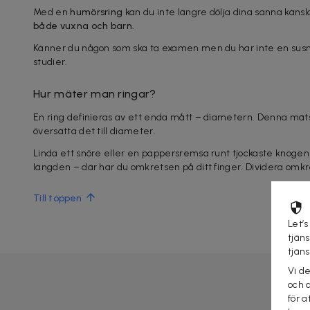
Med en
humörsring
kan du inte längre dölja dina sanna känslo
både vuxna och barn.
Känner du någon som ska ta examen men du har inte en susni
studier.
Hur mäter man ringar?
En ring definieras av ett enda mått – diametern. Denna mäts v
översätta det till diameter.
Linda ett snöre eller en pappersremsa runt tjockaste knogen
längden – där har du omkretsen på ditt finger. Dividera omkre
Till toppen
Let’s
tjän
tjän
Vi d
och 
för a