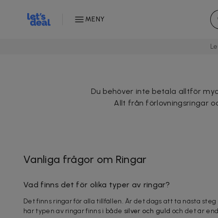
MENY
Le
Du behöver inte betala alltför myck
Allt från förlovningsringar 
Vanliga frågor om Ringar
Vad finns det för olika typer av ringar?
Det finns ringar för alla tillfällen. Är det dags att ta nästa st
här typen av ringar finns i både
silver och guld
och det är end