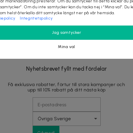
vår marknadsföring presterar. Om du samtycker till detta klickar du p
 samtycker”. Om du inte samtycker kan du tacka nej i “Mina val”. Du 
som helst återkalla ditt samtycke längst ner på vår hemsida.
iepolicy
Integritetspolicy
Jag samtycker
Mina val
Nyhetsbrevet fyllt med fördelar
Få exklusiva rabatter, förtur till stora kampanjer och
upp till 10% rabatt på ditt nästa köp
Gå med!