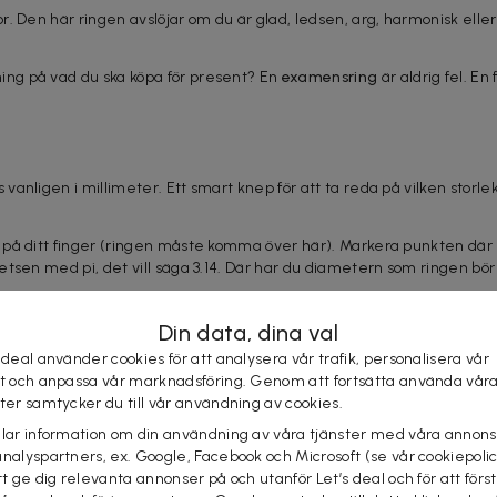
r. Den här ringen avslöjar om du är glad, ledsen, arg, harmonisk eller 
ng på vad du ska köpa för present? En
examensring
är aldrig fel. En
anligen i millimeter. Ett smart knep för att ta reda på vilken storle
 på ditt finger (ringen måste komma över här). Markera punkten där
tsen med pi, det vill säga 3.14. Där har du diametern som ringen bör
Din data, dina val
 deal använder cookies för att analysera vår trafik, personalisera vår
st och anpassa vår marknadsföring. Genom att fortsätta använda vår
ster samtycker du till vår användning av cookies.
elar information om din användning av våra tjänster med våra annons
analyspartners, ex. Google, Facebook och Microsoft (se vår cookiepoli
tt ge dig relevanta annonser på och utanför Let’s deal och för att förs