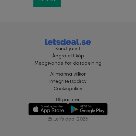
Kundtjänst
Ångra ett köp
Medgivande för datadelning
Allmänna villkor
Integritetspolicy
Cookiepolicy
Bli partner
©
Let’s deal
2026