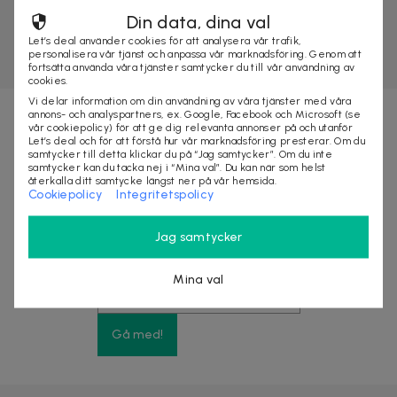
Din data, dina val
Let’s deal använder cookies för att analysera vår trafik,
personalisera vår tjänst och anpassa vår marknadsföring. Genom att
fortsätta använda våra tjänster samtycker du till vår användning av
cookies.
Vi delar information om din användning av våra tjänster med våra
annons- och analyspartners, ex. Google, Facebook och Microsoft (se
vår cookiepolicy) för att ge dig relevanta annonser på och utanför
Nyhetsbrevet fyllt med fördelar
Let’s deal och för att förstå hur vår marknadsföring presterar. Om du
samtycker till detta klickar du på “Jag samtycker”. Om du inte
samtycker kan du tacka nej i “Mina val”. Du kan när som helst
återkalla ditt samtycke längst ner på vår hemsida.
Få exklusiva rabatter, förtur till stora kampanjer
Cookiepolicy
Integritetspolicy
och upp till 10% rabatt på ditt nästa köp
Jag samtycker
Mina val
Gå med!