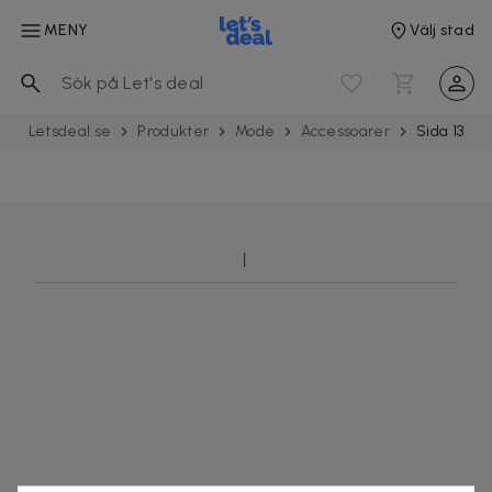
MENY
Välj stad
Letsdeal.se
Produkter
Mode
Acces­soarer
Sida 13