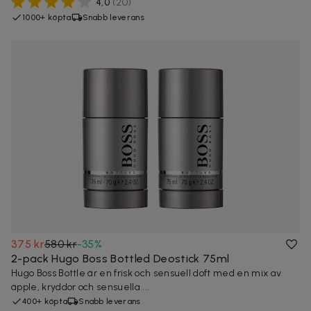
4,0
(
20
)
1000+ köpta
Snabb leverans
375 kr
580 kr
-
35
%
2-pack Hugo Boss Bottled Deostick 75ml
Hugo Boss Bottle är en frisk och sensuell doft med en mix av
äpple, kryddor och sensuella ...
400+ köpta
Snabb leverans