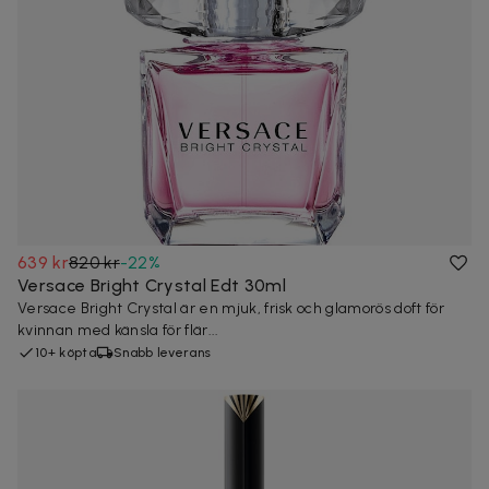
639 kr
820 kr
-
22
%
Versace Bright Crystal Edt 30ml
Versace Bright Crystal är en mjuk, frisk och glamorös doft för
kvinnan med känsla för flär...
10+ köpta
Snabb leverans