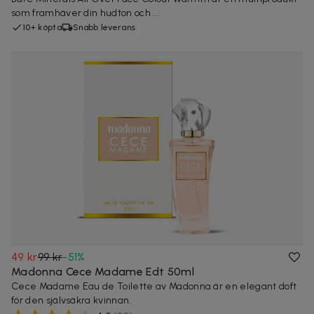
som framhäver din hudton och ...
10+ köpta
Snabb leverans
49 kr
99 kr
-
51
%
Madonna Cece Madame Edt 50ml
Cece Madame Eau de Toilette av Madonna är en elegant doft
för den självsäkra kvinnan.