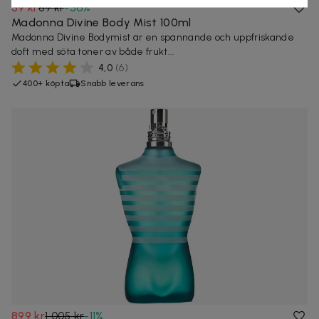
39 kr
89 kr
-
56
%
Madonna Divine Body Mist 100ml
Madonna Divine Bodymist är en spännande och uppfriskande
doft med söta toner av både frukt...
4,0
(
6
)
400+ köpta
Snabb leverans
899 kr
1 005 kr
-
11
%