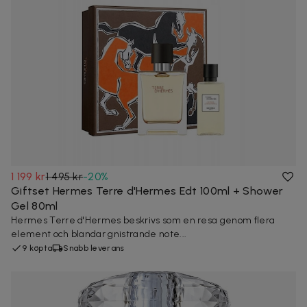
1 199 kr
1 495 kr
-
20
%
Giftset Hermes Terre d'Hermes Edt 100ml + Shower
Gel 80ml
Hermes Terre d'Hermes beskrivs som en resa genom flera
element och blandar gnistrande note...
9 köpta
Snabb leverans