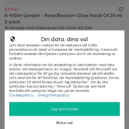
479 kr
ErthSkin London - Rose Blossom Glow Facial Oil 30 ml
2-pack
Ansiktsolja med hyaluronsyra för lyster och fukt
hälsa
hudvård
Din data, dina val
Let’s deal använder cookies för att analysera vår trafik,
personalisera vår tjänst och anpassa vår marknadsföring. Genom att
fortsätta använda våra tjänster samtycker du till vår användning av
cookies.
Vi delar information om din användning av våra tjänster med våra
annons- och analyspartners, ex. Google, Facebook och Microsoft (se
vår cookiepolicy) för att ge dig relevanta annonser på och utanför
Let’s deal och för att förstå hur vår marknadsföring presterar. Om du
samtycker till detta klickar du på “Jag samtycker”. Om du inte
samtycker kan du tacka nej i “Mina val”. Du kan när som helst
återkalla ditt samtycke längst ner på vår hemsida.
Cookiepolicy
Integritetspolicy
Jag samtycker
Mina val