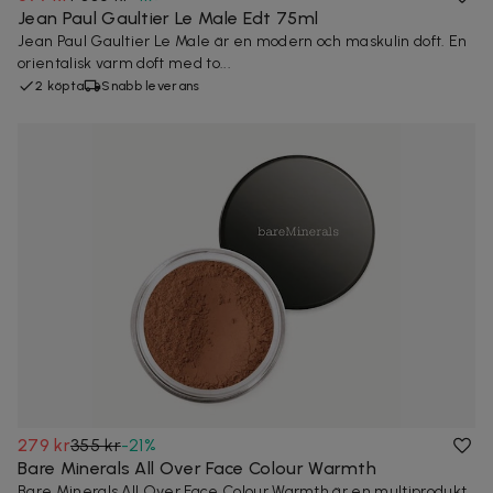
Jean Paul Gaultier Le Male Edt 75ml
Jean Paul Gaultier Le Male är en modern och maskulin doft. En
orientalisk varm doft med to...
2 köpta
Snabb leverans
279 kr
355 kr
-
21
%
Bare Minerals All Over Face Colour Warmth
Bare Minerals All Over Face Colour Warmth är en multiprodukt