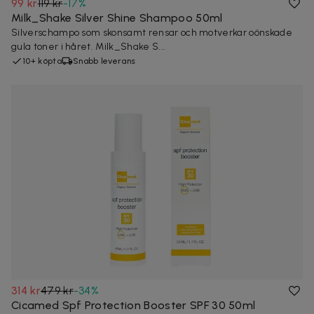
99 kr
119 kr
-
17
%
Milk_Shake Silver Shine Shampoo 50ml
Silverschampo som skonsamt rensar och motverkar oönskade
gula toner i håret. Milk_Shake S...
10+ köpta
Snabb leverans
314 kr
479 kr
-
34
%
Cicamed Spf Protection Booster SPF 30 50ml