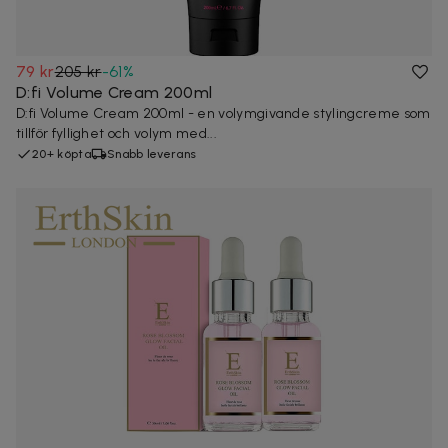
79 kr
205 kr
-
61
%
D:fi Volume Cream 200ml
D:fi Volume Cream 200ml - en volymgivande stylingcreme som
tillför fyllighet och volym med...
20+ köpta
Snabb leverans