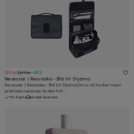
139 kr
269 kr
-
48
%
Necessär / Resväska - Blå Vit Stjärna
Necessär / Resväska - Blå Vit StjärnaOm ni vill ha den mest
praktiska necessär du kan hitt...
10+ köpta
Snabb leverans