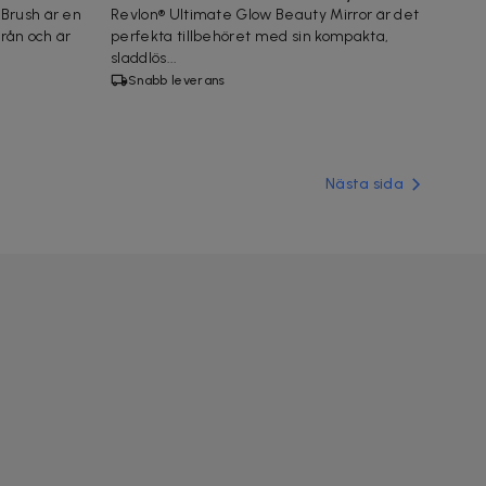
Brush är en
Revlon® Ultimate Glow Beauty Mirror är det
trån och är
perfekta tillbehöret med sin kompakta,
sladdlös...
Snabb leverans
Nästa sida