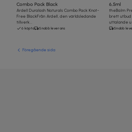
Combo Pack Black
6,5ml
Ardell Duralash Naturals Combo Pack Knot-
theBalm Pret
Free BlackFrån Ardell, den världsledande
brett utbud
tillverk...
uttalande ut
6 köpta
Snabb leverans
Snabb lev
Föregående sida