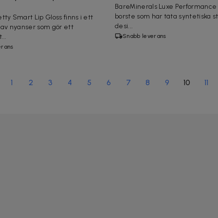
BareMinerals Luxe Performance 
borste som har täta syntetiska s
ty Smart Lip Gloss finns i ett
desi...
 av nyanser som gör ett
...
Snabb leverans
erans
1
2
3
4
5
6
7
8
9
10
11