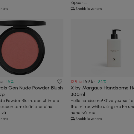
läppar ...
erans
Snabb leverans
kr
-
16
%
129 kr
169 kr
-
24
%
rals Gen Nude Powder Blush
X by Margaux Handsome H
 Up
300ml
e Powder Blush, den ultimata
Hello handsome! Give yourself a 
eupen som definierar dina
the mirror while using me.En u
vä...
handtvål me...
erans
Snabb leverans