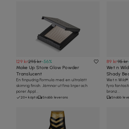
129 kr
295 kr
-
56
%
89 kr
95 kr
Make Up Store Glow Powder
Wet n Wil
Translucent
Shady Be
En finpudrig Formula med en ultralätt
Wet n Wild®
skimrig finish. Jämnar ut fina linjer och
fyra fantas
porer.Appl...
bronz...
20+ köpta
Snabb leverans
Snabb lev