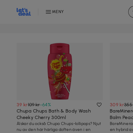
MENY
39 kr
109 kr
-
64
%
309 kr
355
Chupa Chups Bath & Body Wash
BareMinera
Cheeky Cherry 300ml
Balm Pea
Älskar du också Chupa Chups-lollipops? Njut
BareMineral
nu av den här härliga doften även i en
en hybrid av