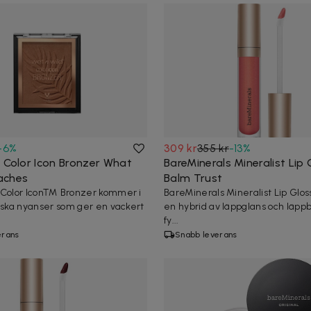
-
6
%
309 kr
355 kr
-
13
%
d Color Icon Bronzer What
BareMinerals Mineralist Lip 
aches
Balm Trust
 Color Icon™ Bronzer kommer i
BareMinerals Mineralist Lip Glos
tiska nyanser som ger en vackert
en hybrid av läppglans och läppba
fy...
erans
Snabb leverans