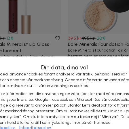
 kr
-
13
%
395 kr
495 kr
-
20
%
ls Mineralist Lip Gloss
Bare Minerals Foundation Fa
ghtenment
Bare Minerals Foundation Fair ä
bergsmineraler som ger en fant
s Mineralist Lip Gloss Balm är
lyster.Pa...
 läppglans och läppbalm i ett, är
Din data, dina val
Snabb leverans
 deal använder cookies för att analysera vår trafik, personalisera vår
erans
st och anpassa vår marknadsföring. Genom att fortsätta använda vår
ster samtycker du till vår användning av cookies.
elar information om din användning av våra tjänster med våra annons
analyspartners, ex. Google, Facebook och Microsoft (se vår cookiepoli
tt ge dig relevanta annonser på och utanför Let’s deal och för att förs
vår marknadsföring presterar. Om du samtycker till detta klickar du p
 samtycker”. Om du inte samtycker kan du tacka nej i “Mina val”. Du 
som helst återkalla ditt samtycke längst ner på vår hemsida.
iepolicy
Integritetspolicy