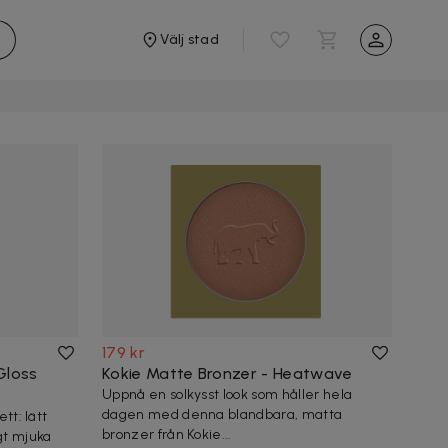
Välj stad
179 kr
Gloss
Kokie Matte Bronzer - Heatwave
Uppnå en solkysst look som håller hela
dagen med denna blandbara, matta
tt: lätt
bronzer från Kokie...
gt mjuka