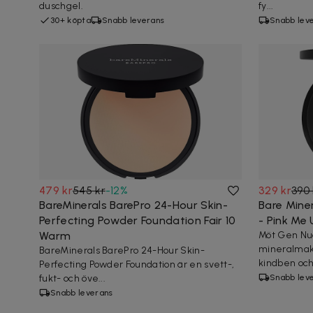
duschgel.
fy...
30+ köpta
Snabb leverans
Snabb lev
479 kr
545 kr
-
12
%
329 kr
390 
BareMinerals BarePro 24-Hour Skin-
Bare Mine
Perfecting Powder Foundation Fair 10
- Pink Me
Warm
Möt Gen Nud
mineralmak
BareMinerals BarePro 24-Hour Skin-
kindben och 
Perfecting Powder Foundation är en svett-,
fukt- och öve...
Snabb lev
Snabb leverans