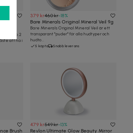
379 kr
460 kr
-
18
%
r
Bare Minerals Original Mineral Veil 9g
Bare Minerals Original Mineral Veil är ett
transparant "puder" för alla hudtyper och
mpact No.2
hudto...
åste att ha i
5 köpta
Snabb leverans
479 kr
549 kr
-
13
%
ance Brush
Revlon Ultimate Glow Beauty Mirror