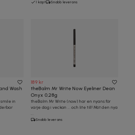
1 köpt
Snabb leverans
189 kr
and Wash
theBalm Mr Write Now Eyeliner Dean
Onyx 0,28g
smile in
theBalm Mr Write (now) har en nyans för
nderbar
varje dag i veckan ... och lite till! Möt den nya
...
Snabb leverans