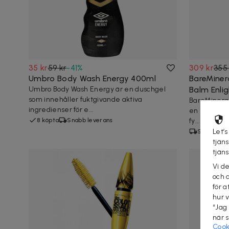
35 kr
59 kr
-
41
%
309 kr
355
Umbro Body Wash Energy 400ml
BareMinera
Umbro Body Wash Energy är en duschgel
Balm Enli
som innehåller fuktgivande aktiva
BareMineral
ingredienser för e...
en hybrid av
8 köpta
Snabb leverans
fy...
Let’s
Snabb lev
tjän
tjän
Vi d
och 
för a
hur 
“Jag
när 
Cook