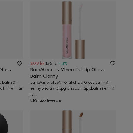
309 kr
355 kr
-
13
%
Gloss
BareMinerals Mineralist Lip Gloss
Balm Clarity
s Balm är
BareMinerals Mineralist Lip Gloss Balm är
lm i ett, är
en hybrid av läppglans och läppbalm i ett, är
fy...
Snabb leverans