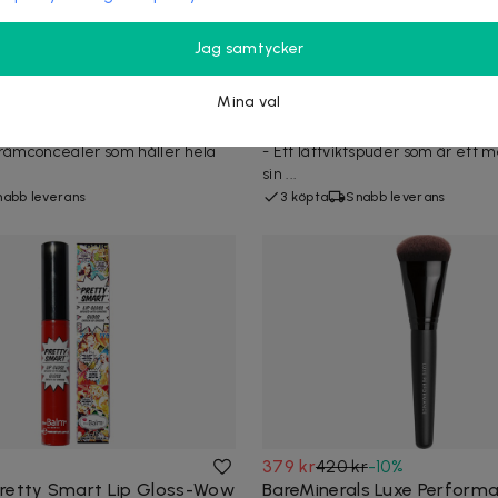
Jag samtycker
r
-
45
%
69 kr
99 kr
-
30
%
imeBalm Concealer after
Beauty UK NEW Face Powde
Mina val
l
Compact No.2
meBalm Anti Wrinkle Concealer
Beauty UK NEW Face Powder Co
krämconcealer som håller hela
- Ett lättviktspuder som är ett m
.
sin ...
nabb leverans
3 köpta
Snabb leverans
379 kr
420 kr
-
10
%
retty Smart Lip Gloss-Wow
BareMinerals Luxe Perform