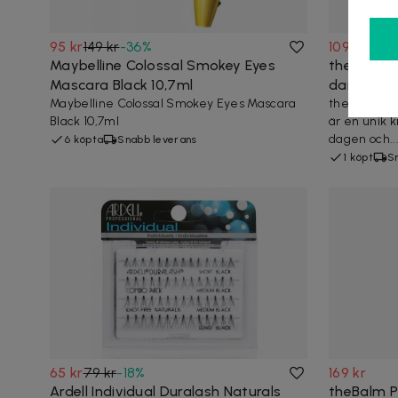
95 kr
149 kr
-
36
%
109 kr
199 k
Maybelline Colossal Smokey Eyes
theBalm t
Mascara Black 10,7ml
dark 7,5m
Maybelline Colossal Smokey Eyes Mascara
theBalm ti
Black 10,7ml
är en unik 
dagen och..
6 köpta
Snabb leverans
1 köpt
S
65 kr
79 kr
-
18
%
169 kr
Ardell Individual Duralash Naturals
theBalm P