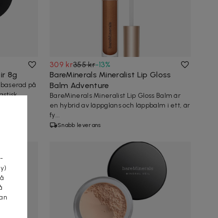
309 kr
355 kr
-
13
%
ir 8g
BareMinerals Mineralist Lip Gloss
r baserad på
Balm Adventure
astisk
BareMinerals Mineralist Lip Gloss Balm är
en hybrid av läppglans och läppbalm i ett, är
fy...
Snabb leverans
a
-
cy)
tå
å
kan