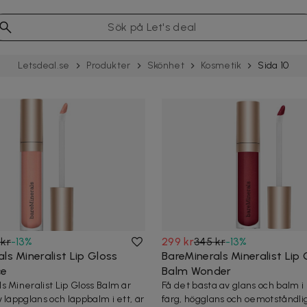
Letsdeal.se
Produkter
Skönhet
Kosmetik
Sida 10
 kr
-
13
%
299 kr
345 kr
-
13
%
ls Mineralist Lip Gloss
BareMinerals Mineralist Lip 
ce
Balm Wonder
s Mineralist Lip Gloss Balm är
Få det bästa av glans och balm i e
 läppglans och läppbalm i ett, är
färg, högglans och oemotståndli