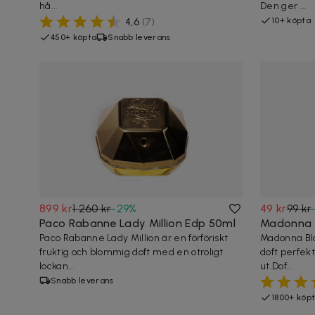
hå...
Den ger ...
10+ köpta
4,6
(
7
)
450+ köpta
Snabb leverans
899 kr
1 260 kr
-
29
%
49 kr
99 kr
Paco Rabanne Lady Million Edp 50ml
Madonna 
Paco Rabanne Lady Million är en förföriskt
Madonna Blo
fruktig och blommig doft med en otroligt
doft perfek
lockan...
ut.Dof...
Snabb leverans
1800+ köp