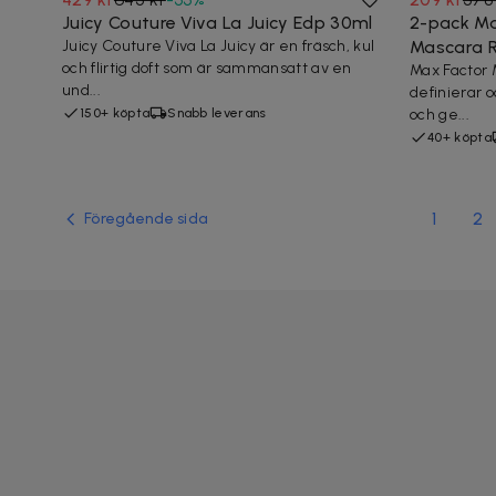
Juicy Couture Viva La Juicy Edp 30ml
2-pack Ma
Juicy Couture Viva La Juicy är en fräsch, kul
Mascara R
och flirtig doft som är sammansatt av en
Max Factor 
und...
definierar 
150+ köpta
Snabb leverans
och ge...
40+ köpta
1
2
Föregående sida