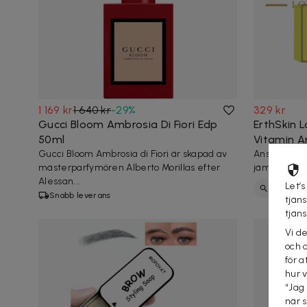
1 169 kr
1 640 kr
-
29
%
329 kr
Gucci Bloom Ambrosia Di Fiori Edp
ErthSkin 
50ml
Vitamin A
Gucci Bloom Ambrosia di Fiori är skapad av
Ansiktskräm
mästerparfymören Alberto Morillas efter
jämnar ut h
Alessan...
Let’s
hälsa
Snabb leverans
tjän
tjän
Vi d
och 
för a
hur 
“Jag
när 