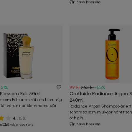
Snabb leverans
-
51
%
99 kr
265 kr
-
63
%
Blossom Edt 50ml
Orofluido Radiance Argan
ssom Edt är en söt och blommig
240ml
t för våren när blommorna slår
Radiance Argan Shampoo är ett
schampo som mjukgör håret samt 
och gla...
4,1
(
58
)
Snabb leverans
ta
Snabb leverans