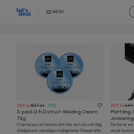
MENY
249 kr
837 kr
-
70
%
299 kr
549 
3-pack D:fi D:struct Molding Cream
Plattång 
75g
Joniserin
Cremevax att forma ditt hår som du vill.Hög
Detta är en
stadga och oändliga möjligheter.Passar alla
varje kvinn