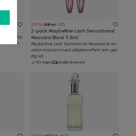
219 kr
318 kr
-
31
%
t 75ml
2-pack Maybelline Lash Sensational
n doft fylld
Mascara Black 9,5ml
nnor. Doft...
Maybelline Lash Sensational Mascara är en
volymmascara med solfjädereffekt som ger
dig sol...
10+ köpta
Snabb leverans
249 kr
615 kr
-
60
%