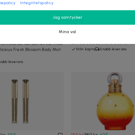
iepolicy
Integritetspolicy
Jag samtycker
kr
-
43
%
319 kr
550 kr
-
42
%
elicious Fresh Blossom
Guess Seductive For Her Ed
Mina val
 250ml
Guess Seductive For Her Edt är e
av frestelse och förförelse för kvi
förtrollande känslan av vår med
icious Fresh Blossom Body Mist.
100+ köpta
Snabb leverans
nabb leverans
 kr
-
45
%
139 kr
380 kr
-
63
%