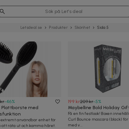
Letsdeal.se
Produkter
Skönhet
Sida 5
kr
-
46
%
199 kr
209 kr
-
5
%
/ Plattborste med
Maybelline Bold Holiday Gif
gsfunktion
Få en fin festlook! Boxen innehåll
Curl Bounce mascara (black) för
 extremt användbar enhet för
med v...
a att räta ut och kamma håret.