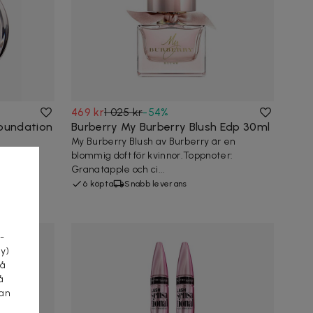
469 kr
1 025 kr
-
54
%
Foundation
Burberry My Burberry Blush Edp 30ml
My Burberry Blush av Burberry är en
blommig doft för kvinnor.Toppnoter:
ch mest
Granatäpple och ci...
er att
6 köpta
Snabb leverans
a
-
cy)
tå
å
kan