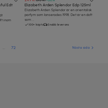
sful Edt
Elizabeth Arden Splendor Edp 125ml
Elizabeth Arden Splendor är en orientalisk
parfym som lanserades 1998. Det är en doft
dt
som ...
ft inom
100+ köpta
Snabb leverans
...
72
Nästa sida