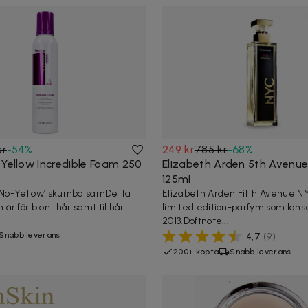
kr
-
54
%
249 kr
785 kr
-
68
%
 Yellow Incredible Foam 250
Elizabeth Arden 5th Avenu
125ml
 ’No-Yellow’ skumbalsamDetta
Elizabeth Arden Fifth Avenue N
r för blont hår samt til hår
limited edition-parfym som lan
2013.Doftnote...
Snabb leverans
4,7
(
9
)
200+ köpta
Snabb leverans