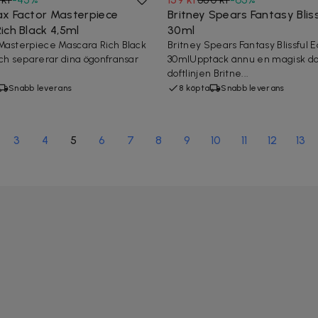
x Factor Masterpiece
Britney Spears Fantasy Blis
ich Black 4,5ml
30ml
Masterpiece Mascara Rich Black
Britney Spears Fantasy Blissful E
och separerar dina ögonfransar
30mlUpptäck ännu en magisk do
doftlinjen Britne...
Snabb leverans
8 köpta
Snabb leverans
3
4
5
6
7
8
9
10
11
12
13