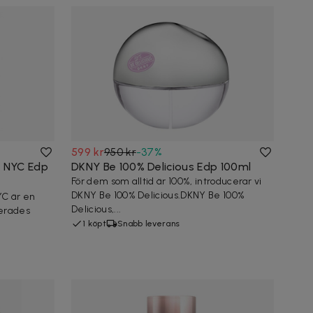
599 kr
950 kr
-
37
%
e NYC Edp
DKNY Be 100% Delicious Edp 100ml
För dem som alltid är 100%, introducerar vi
DKNY Be 100% Delicious.DKNY Be 100%
YC är en
Delicious,...
serades
1 köpt
Snabb leverans