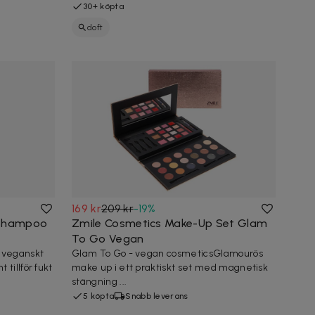
30+ köpta
doft
169 kr
209 kr
-
19
%
 Shampoo
Zmile Cosmetics Make-Up Set Glam
To Go Vegan
 veganskt
Glam To Go - vegan cosmeticsGlamourös
tillför fukt
make up i ett praktiskt set med magnetisk
stängning ...
5 köpta
Snabb leverans