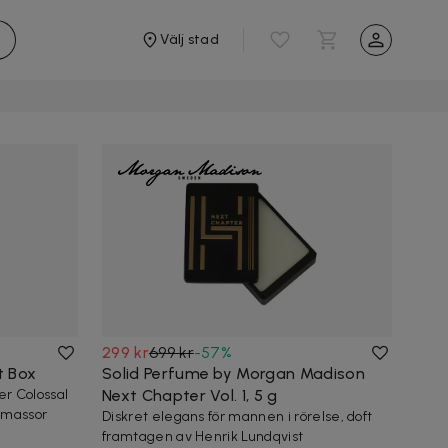
Välj stad
299 kr
699 kr
-
57
%
t Box
Solid Perfume by Morgan Madison
er Colossal
Next Chapter Vol. 1, 5 g
 massor
Diskret elegans för mannen i rörelse, doft
framtagen av Henrik Lundqvist