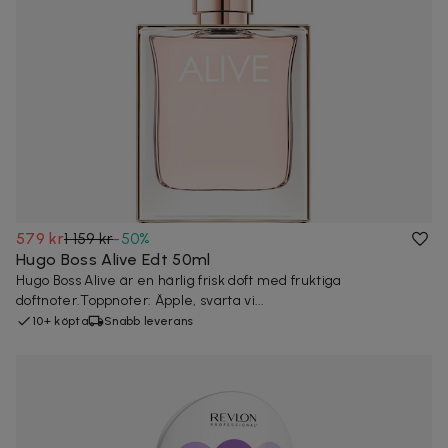
579 kr
1 159 kr
-
50
%
Hugo Boss Alive Edt 50ml
Hugo Boss Alive är en härlig frisk doft med fruktiga
doftnoter.Toppnoter: Äpple, svarta vi...
10+ köpta
Snabb leverans