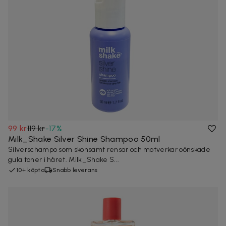
99 kr
119 kr
-
17
%
Milk_Shake Silver Shine Shampoo 50ml
Silverschampo som skonsamt rensar och motverkar oönskade
gula toner i håret. Milk_Shake S...
10+ köpta
Snabb leverans