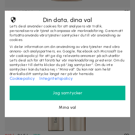
995 kr
1 270 kr
-
22
%
Gucci Guilty Woman Edt 50ml
Din data, dina val
Gucci Guilty Woman är en blommande orientalisk doft för
Let’s deal använder cookies för att analysera vår trafik,
förföriska kvinnor. Den är lockand...
personalisera vår tjänst och anpassa vår marknadsföring. Genom att
fortsätta använda våra tjänster samtycker du till vår användning av
1 köpt
Snabb leverans
cookies.
Vi delar information om din användning av våra tjänster med våra
annons- och analyspartners, ex. Google, Facebook och Microsoft (se
vår cookiepolicy) för att ge dig relevanta annonser på och utanför
Let’s deal och för att förstå hur vår marknadsföring presterar. Om du
samtycker till detta klickar du på “Jag samtycker”. Om du inte
samtycker kan du tacka nej i “Mina val”. Du kan när som helst
återkalla ditt samtycke längst ner på vår hemsida.
Cookiepolicy
Integritetspolicy
Jag samtycker
Mina val