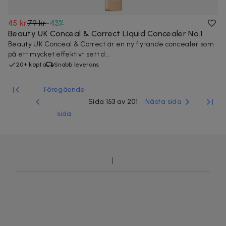
45 kr
79 kr
-
43
%
Beauty UK Conceal & Correct Liquid Concealer No.1
Beauty UK Conceal & Correct är en ny flytande concealer som
på ett mycket effektivt sett d...
20+ köpta
Snabb leverans
Föregående
Sida 153 av 201
Nästa sida
sida