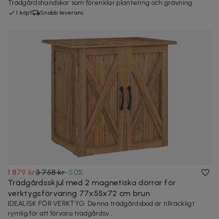
Trädgårdshandskar som förenklar plantering och grävning.
1 köpt
Snabb leverans
1 879 kr
3 758 kr
-
50
%
Trädgårdsskjul med 2 magnetiska dörrar för
verktygsförvaring 77x55x72 cm brun
IDEALISK FÖR VERKTYG: Denna trädgårdsbod är tillräckligt
rymlig för att förvara trädgårdsv...