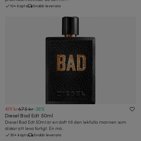
10+ köpta
Snabb leverans
419 kr
675 kr
-
38
%
Diesel Bad Edt 50ml
Diesel Bad Edt 50ml är en doft till den lekfulla mannen som
älskar att leva farligt. En mö...
30+ köpta
Snabb leverans