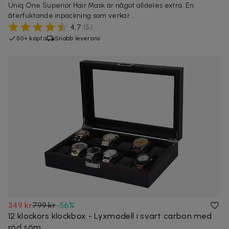
Uniq One Superior Hair Mask är något alldeles extra. En
återfuktande inpackning som verkar...
4,7
(
5
)
50+ köpta
Snabb leverans
349 kr
799 kr
-
56
%
12 klockors klockbox - Lyxmodell i svart carbon med
röd söm