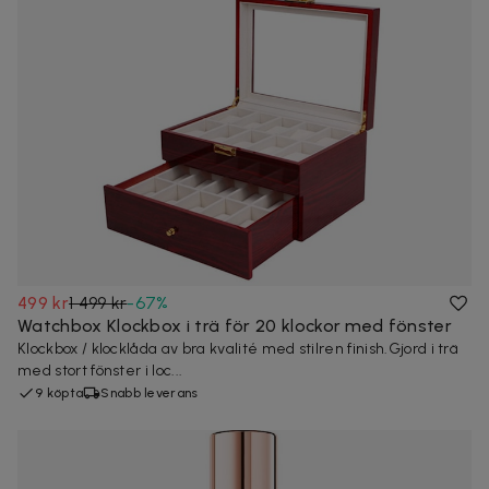
499 kr
1 499 kr
-
67
%
Watchbox Klockbox i trä för 20 klockor med fönster
Klockbox / klocklåda av bra kvalité med stilren finish.Gjord i trä
med stort fönster i loc...
9 köpta
Snabb leverans