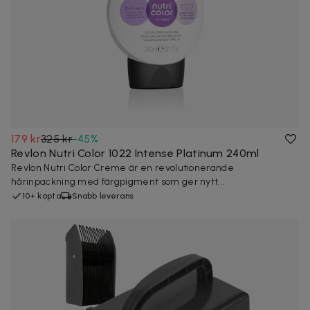
179 kr
325 kr
-
45
%
Revlon Nutri Color 1022 Intense Platinum 240ml
Revlon Nutri Color Creme är en revolutionerande
hårinpackning med färgpigment som ger nytt...
10+ köpta
Snabb leverans