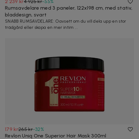
2 239 kr
4 925 kr
-
55
%
Rumsavdelare med 3 paneler, 122x198 cm, med stativ,
bladdesign, svart
SNABB RUMSAVDELARE: Oavsett om du vill dela upp en stor
trädgård eller skapa en mer intim ...
179 kr
265 kr
-
32
%
Revlon Uniq One Superior Hair Mask 300ml