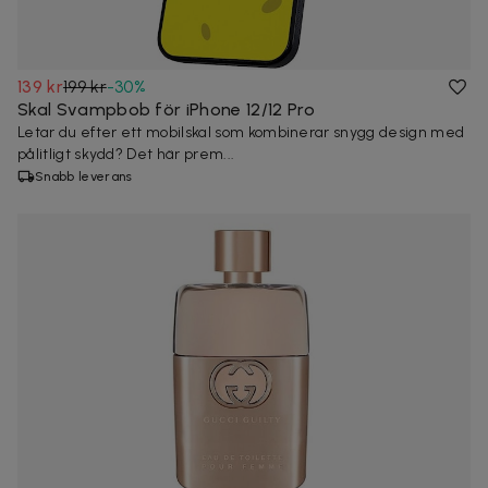
139 kr
199 kr
-
30
%
Skal Svampbob för iPhone 12/12 Pro
Letar du efter ett mobilskal som kombinerar snygg design med
pålitligt skydd? Det här prem...
Snabb leverans