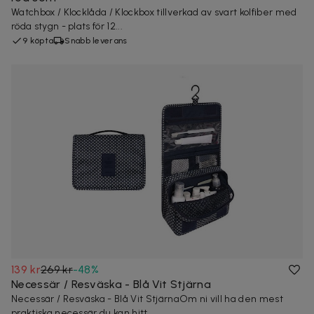
Watchbox / Klocklåda / Klockbox tillverkad av svart kolfiber med
röda stygn - plats för 12...
9 köpta
Snabb leverans
139 kr
269 kr
-
48
%
Necessär / Resväska - Blå Vit Stjärna
Necessär / Resväska - Blå Vit StjärnaOm ni vill ha den mest
praktiska necessär du kan hitt...