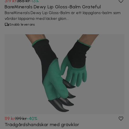
319 kr
365 kr
-
13
%
BareMinerals Dewy Lip Gloss-Balm Grateful
BareMinerals Dewy Lip Gloss-Balm är ett läppglans-balm som
vårdar läpparna med läcker glan...
Snabb leverans
119 kr
199 kr
-
40
%
Trädgårdshandskar med grävklor