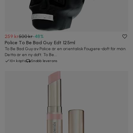
259 kr
500 kr
-
48
%
Police To Be Bad Guy Edt 125ml
To Be Bad Guy av Police är en orientalisk Fougere-doft för män.
Detta är en ny doft. To Be...
10+ köpta
Snabb leverans