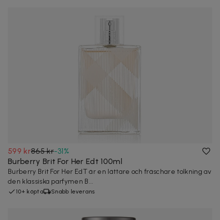
599 kr
865 kr
-
31
%
Burberry Brit For Her Edt 100ml
Burberry Brit For Her EdT är en lättare och fräschare tolkning av
den klassiska parfymen B...
10+ köpta
Snabb leverans