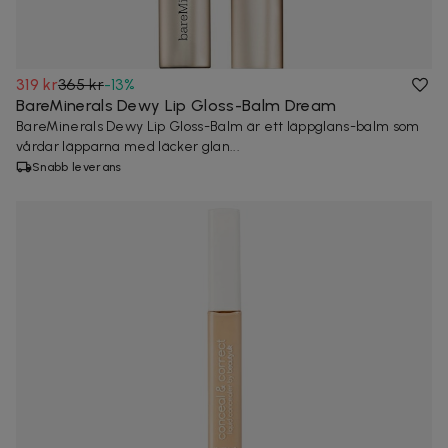
319 kr
365 kr
-
13
%
BareMinerals Dewy Lip Gloss-Balm Dream
BareMinerals Dewy Lip Gloss-Balm är ett läppglans-balm som
vårdar läpparna med läcker glan...
Snabb leverans