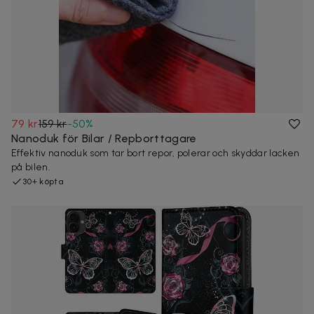
79 kr
159 kr
-
50
%
Nanoduk för Bilar / Repborttagare
Effektiv nanoduk som tar bort repor, polerar och skyddar lacken
på bilen.
30+ köpta