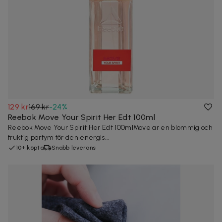
129 kr
169 kr
-
24
%
Reebok Move Your Spirit Her Edt 100ml
Reebok Move Your Spirit Her Edt 100mlMove är en blommig och
fruktig parfym för den energis...
10+ köpta
Snabb leverans