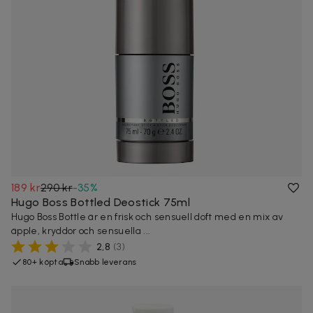
189 kr
290 kr
-
35
%
Hugo Boss Bottled Deostick 75ml
Hugo Boss Bottle är en frisk och sensuell doft med en mix av
äpple, kryddor och sensuella ...
2,8
(
3
)
80+ köpta
Snabb leverans