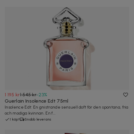
1 195 kr
1 545 kr
-
23
%
Guerlain Insolence Edt 75ml
Insolence Edt: En gnistrande sensuell doft för den spontana, fria
och modiga kvinnan. En f...
1 köpt
Snabb leverans