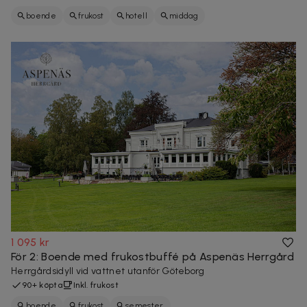
boende
frukost
hotell
middag
1 095 kr
För 2: Boende med frukostbuffé på Aspenäs Herrgård
Herrgårdsidyll vid vattnet utanför Göteborg
90+ köpta
Inkl. frukost
boende
frukost
semester