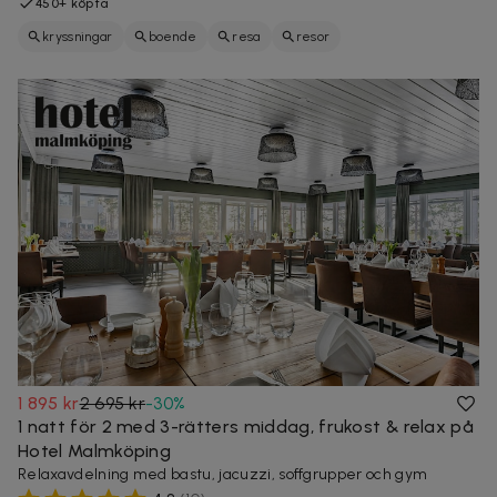
450+ köpta
kryssningar
boende
resa
resor
1 895 kr
2 695 kr
-
30
%
1 natt för 2 med 3-rätters middag, frukost & relax på
Hotel Malmköping
Relaxavdelning med bastu, jacuzzi, soffgrupper och gym