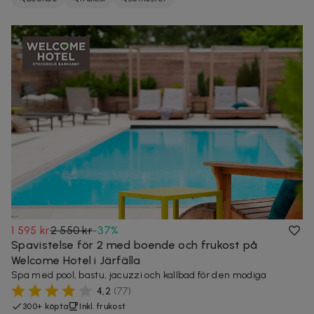
1 595 kr
2 550 kr
-
37
%
Spavistelse för 2 med boende och frukost på
Welcome Hotel i Järfälla
Spa med pool, bastu, jacuzzi och kallbad för den modiga
4,2
(
77
)
300+ köpta
Inkl. frukost