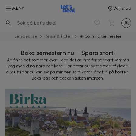
MENY
Välj stad
Letsdeal.se
Resor & Hotell
☀️ Sommar­semester
Boka semestern nu – Spara stort!
Än finns det sommar kvar - och det är inte för sent att komma
iväg med dina nära och kära. Här hittar du semesterutflykter i
augusti där du kan skapa minnen som varar långt in på hösten.
Boka idag och packa väskan imorgon!