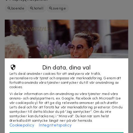
boende
hotell
sverige
Din data, dina val
Let’s deal använder cookies för att analysera vår trafik,
personalisera vår tjänst och anpassa vår marknadsföring. Genom att
fortsätta använda våra tjänster samtycker du till vår användning av
cookies.
Vi delar information om din användning av våra tjänster med våra
annons- och analyspartners, ex. Google, Facebook och Microsoft (se
vår cookiepolicy) för att ge dig relevanta annonser på och utanför
1 695 kr
4 220 kr
-
60
%
Let’s deal och för att förstå hur vår marknadsföring presterar. Om du
samtycker till detta klickar du på “Jag samtycker”. Om du inte
1 natt för 2 med spa, dryck & vandring på
samtycker kan du tacka nej i “Mina val”. Du kan när som helst
Nackarpsdalen
återkalla ditt samtycke längst ner på vår hemsida.
Cookiepolicy
Integritetspolicy
Vila, vandra och upplev naturen
20+ köpta
Inkl. frukost