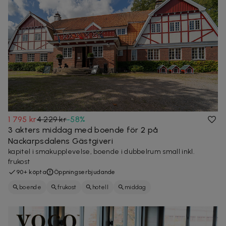
1 795 kr
4 229 kr
-
58
%
3 akters middag med boende för 2 på
Nackarpsdalens Gästgiveri
kapitel i smakupplevelse, boende i dubbelrum small inkl.
frukost
90+ köpta
Öppningserbjudande
boende
frukost
hotell
middag