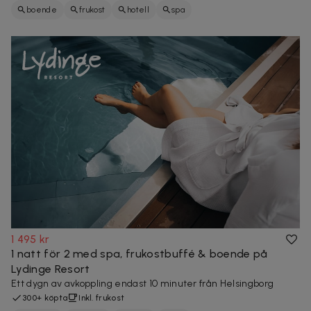
boende
frukost
hotell
spa
1 495 kr
1 natt för 2 med spa, frukostbuffé & boende på
Lydinge Resort
Ett dygn av avkoppling endast 10 minuter från Helsingborg
300+ köpta
Inkl. frukost