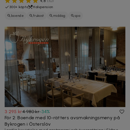
4,8
(
10
)
300+ köpta
Halvpension
boende
frukost
middag
spa
3 295 kr
4 980 kr
-
34
%
För 2: Boende med 10-rätters avsmakningsmeny på
Bykrogen i Österslöv