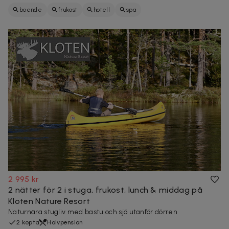
boende
frukost
hotell
spa
2 995 kr
2 nätter för 2 i stuga, frukost, lunch & middag på
Kloten Nature Resort
Naturnära stugliv med bastu och sjö utanför dörren
2 köpta
Halvpension