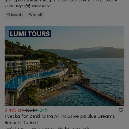
Lantlig lyxvistelse med gastronomi och övernattning i Skåne
30+ köpta
Halvpension
boende
hotell
8 495 kr
11 133 kr
-
24
%
1 vecka för 2 inkl. Ultra All Inclusive på Blue Dreams
Resort i Turkiet
Ingår frukost, lunch, snacks, middag och dryck