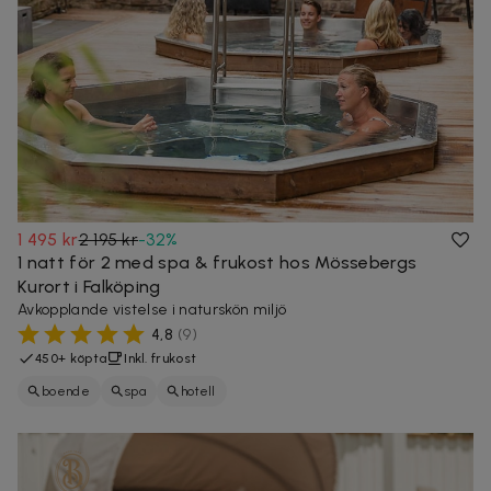
1 495 kr
2 195 kr
-
32
%
1 natt för 2 med spa & frukost hos Mössebergs
Kurort i Falköping
Avkopplande vistelse i naturskön miljö
4,8
(
9
)
450+ köpta
Inkl. frukost
boende
spa
hotell