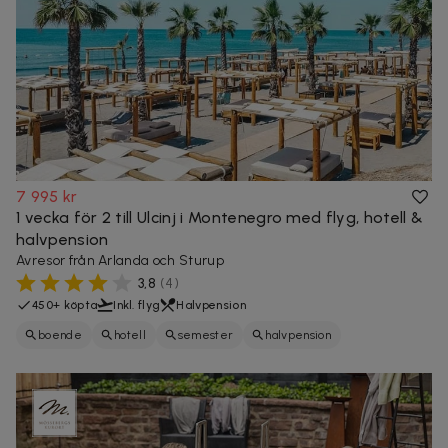
7 995 kr
1 vecka för 2 till Ulcinj i Montenegro med flyg, hotell &
halvpension
Avresor från Arlanda och Sturup
3,8
(
4
)
450+ köpta
Inkl. flyg
Halvpension
boende
hotell
semester
halvpension