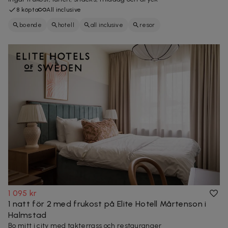
8 köpta
All inclusive
boende
hotell
all inclusive
resor
1 095 kr
1 natt för 2 med frukost på Elite Hotell Mårtenson i
Halmstad
Bo mitt i city med takterrass och restauranger