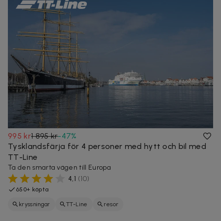
995 kr
1 895 kr
-
47
%
Tysklandsfärja för 4 personer med hytt och bil med
TT-Line
Ta den smarta vägen till Europa
4,1
(
10
)
650+ köpta
kryssningar
TT-Line
resor