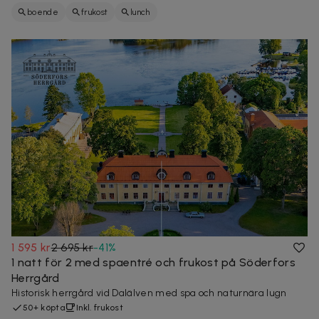
boende
frukost
lunch
1 595 kr
2 695 kr
-
41
%
1 natt för 2 med spaentré och frukost på Söderfors
Herrgård
Historisk herrgård vid Dalälven med spa och naturnära lugn
50+ köpta
Inkl. frukost