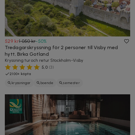
529 kr
1 050 kr
-
50
%
Tredagarskryssning för 2 personer till Visby med
hytt, Birka Gotland
Kryssning tur och retur Stockholm-Visby
5,0
(
3
)
2100+ köpta
kryssningar
boende
semester