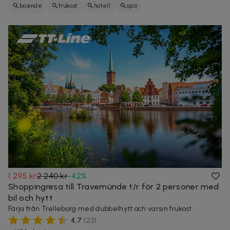
boende
frukost
hotell
spa
1 295 kr
2 240 kr
-
42
%
Shoppingresa till Travemünde t/r för 2 personer med
bil och hytt
Färja från Trelleborg med dubbelhytt och varsin frukost
4,7
(
23
)