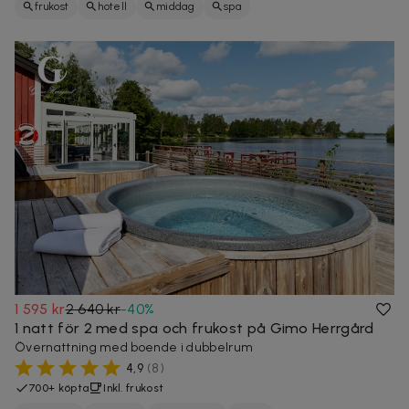
frukost
hotell
middag
spa
1 595 kr
2 640 kr
-
40
%
1 natt för 2 med spa och frukost på Gimo Herrgård
Övernattning med boende i dubbelrum
4,9
(
8
)
700+ köpta
Inkl. frukost