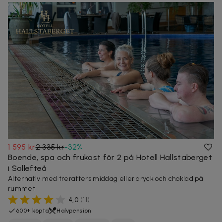
1 595 kr
2 335 kr
-
32
%
Boende, spa och frukost för 2 på Hotell Hallstaberget
i Sollefteå
Alternativ med trerätters middag eller dryck och choklad på
rummet
4,0
(
11
)
600+ köpta
Halvpension