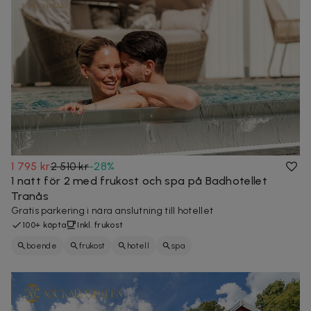
1 795 kr
2 510 kr
-
28
%
1 natt för 2 med frukost och spa på Badhotellet
Tranås
Gratis parkering i nära anslutning till hotellet
100+ köpta
Inkl. frukost
boende
frukost
hotell
spa