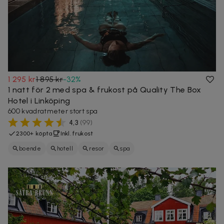
1 295 kr
1 895 kr
-
32
%
1 natt för 2 med spa & frukost på Quality The Box
Hotel i Linköping
600 kvadratmeter stort spa
4,3
(
99
)
2300+ köpta
Inkl. frukost
boende
hotell
resor
spa