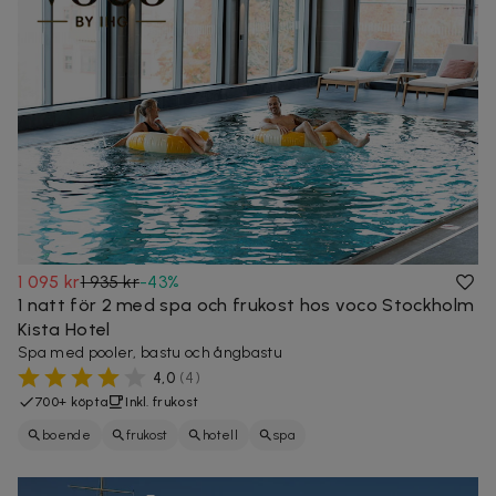
1 095 kr
1 935 kr
-
43
%
1 natt för 2 med spa och frukost hos voco Stockholm
Kista Hotel
Spa med pooler, bastu och ångbastu
4,0
(
4
)
700+ köpta
Inkl. frukost
boende
frukost
hotell
spa