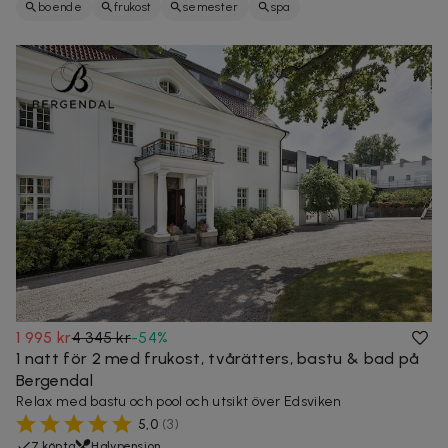
boende
frukost
semester
spa
1 995 kr
4 345 kr
-
54
%
1 natt för 2 med frukost, tvårätters, bastu & bad på
Bergendal
Relax med bastu och pool och utsikt över Edsviken
5,0
(
3
)
7 köpta
Halvpension