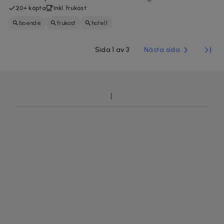
20+ köpta
Inkl. frukost
boende
frukost
hotell
Sida 1 av 3
Nästa sida