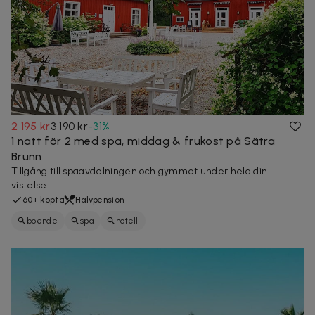
2 195 kr
3 190 kr
-
31
%
1 natt för 2 med spa, middag & frukost på Sätra
Brunn
Tillgång till spaavdelningen och gymmet under hela din
vistelse
60+ köpta
Halvpension
boende
spa
hotell